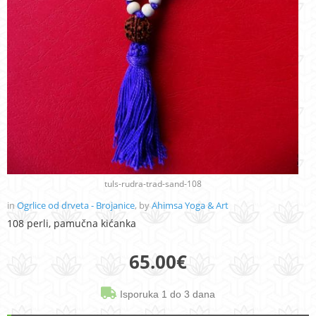
tuls-rudra-trad-sand-108
in
Ogrlice od drveta - Brojanice
, by
Ahimsa Yoga & Art
108 perli, pamučna kićanka
65.00
€
Isporuka 1 do 3 dana