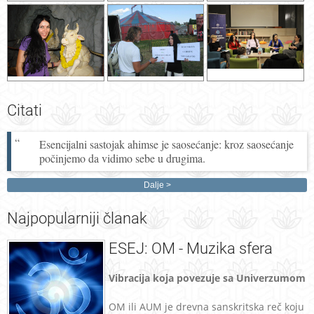
Citati
Esencijalni sastojak ahimse je saosećanje: kroz saosećanje
počinjemo da vidimo sebe u drugima.
Dalje
Najpopularniji
članak
ESEJ: OM - Muzika sfera
Vibracija koja povezuje sa Univerzumom
OM ili AUM je drevna sanskritska reč koju