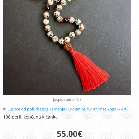
jaspis-rudra-108
in
Ogrlice od poludragog kamenja - Brojanice
, by
Ahimsa Yoga & Art
108 perli, končana kićanka
55.00
€