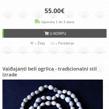
55.00
€
Isporuka 1 do 3 dana
U KORPU
+ Želja
+ Poređenje
Vaiđajanti beli ogrlica - tradicionalni stil
izrade