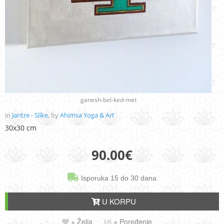
ganesh-bel-ked-met
in
Jantre - Slike
, by
Ahimsa Yoga & Art
30x30 cm
90.00
€
Isporuka 15 do 30 dana
U KORPU
+ Želja
+ Poređenje