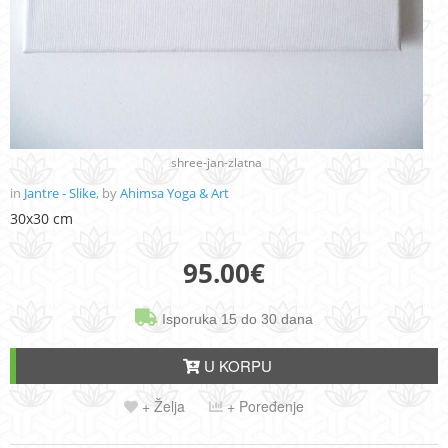
shree-jan-zlatna
in
Jantre - Slike
, by
Ahimsa Yoga & Art
30x30 cm
95.00
€
Isporuka 15 do 30 dana
U KORPU
+ Želja
+ Poređenje