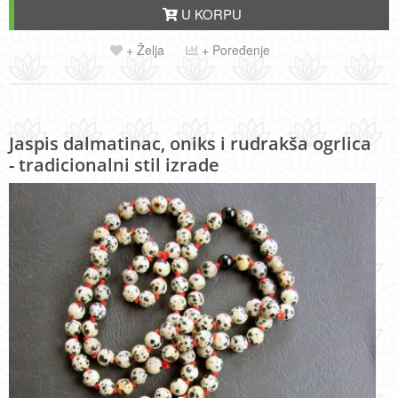
U KORPU
+ Želja
+ Poređenje
Jaspis dalmatinac, oniks i rudrakša ogrlica
- tradicionalni stil izrade