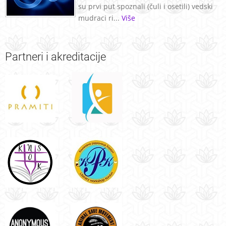
su prvi put spoznali (čuli i osetili) vedski
mudraci ri...
Više
Partneri
i akreditacije