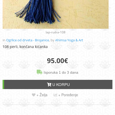
lap-rudra-108
in
Ogrlice od drveta - Brojanice
, by
Ahimsa Yoga & Art
108 perli, končana kićanka
95.00
€
Isporuka 1 do 3 dana
U KORPU
+ Želja
+ Poređenje