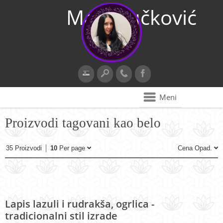
Maja Vučković
Meni
Proizvodi tagovani kao belo
35 Proizvodi
10
Per page
Cena Opad.
Lapis lazuli i rudrakša, ogrlica -
tradicionalni stil izrade