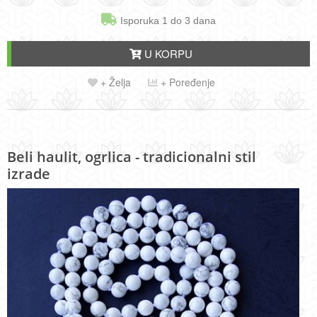
Isporuka 1 do 3 dana
U KORPU
+ Želja
+ Poređenje
Beli haulit, ogrlica - tradicionalni stil
izrade