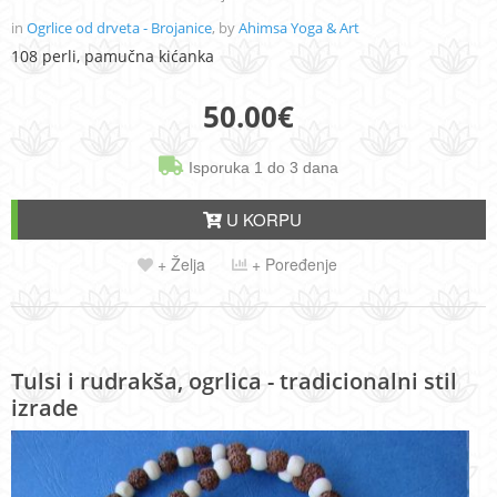
in
Ogrlice od drveta - Brojanice
, by
Ahimsa Yoga & Art
108 perli, pamučna kićanka
50.00
€
Isporuka 1 do 3 dana
U KORPU
+ Želja
+ Poređenje
Tulsi i rudrakša, ogrlica - tradicionalni stil
izrade