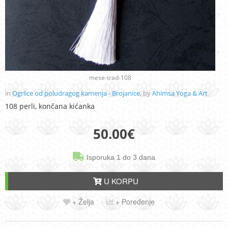
mese-trad-108
in
Ogrlice od poludragog kamenja - Brojanice
, by
Ahimsa Yoga & Art
108 perli, končana kićanka
50.00
€
Isporuka 1 do 3 dana
U KORPU
+ Želja
+ Poređenje