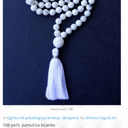
haul-trad-108
in
Ogrlice od poludragog kamenja - Brojanice
, by
Ahimsa Yoga & Art
108 perli, pamučna kićanka