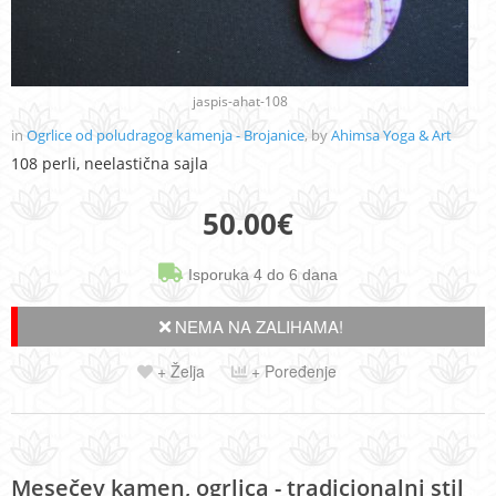
jaspis-ahat-108
in
Ogrlice od poludragog kamenja - Brojanice
, by
Ahimsa Yoga & Art
108 perli, neelastična sajla
50.00
€
Isporuka 4 do 6 dana
NEMA NA ZALIHAMA!
+ Želja
+ Poređenje
Mesečev kamen, ogrlica - tradicionalni stil