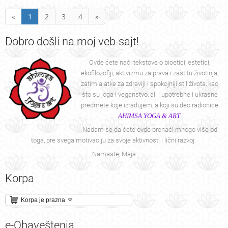
«
1
2
3
4
»
Dobro
došli na moj veb-sajt!
Ovde ćete naći tekstove o bioetici, estetici,
ekofilozofiji, aktivizmu za prava i zaštitu životinja,
zatim alatke za zdraviji i spokojniji stil života, kao
što su joga i veganstvo, ali i upotrebne i ukrasne
predmete koje izrađujem, a koji su deo radionice
AHIMSA YOGA & ART
.
Nadam se da ćete ovde pronaći mnogo više od
toga, pre svega motivaciju za svoje aktivnosti i lični razvoj.
Namaste, Maja
Korpa
Korpa je prazna
e-Obaveštenja