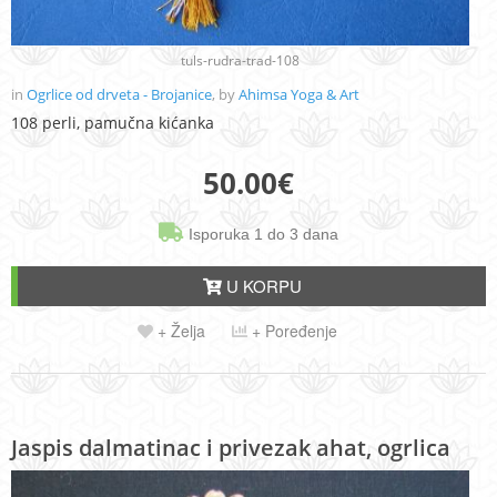
tuls-rudra-trad-108
in
Ogrlice od drveta - Brojanice
, by
Ahimsa Yoga & Art
108 perli, pamučna kićanka
50.00
€
Isporuka 1 do 3 dana
U KORPU
+ Želja
+ Poređenje
Jaspis dalmatinac i privezak ahat, ogrlica