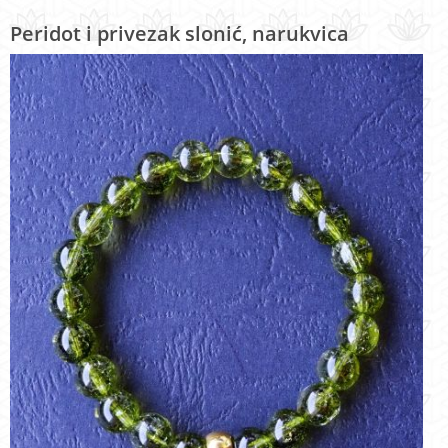
Peridot i privezak slonić, narukvica