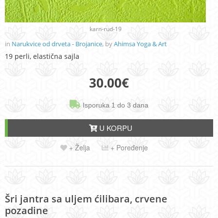
karn-rud-19
in
Narukvice od drveta - Brojanice
, by
Ahimsa Yoga & Art
19 perli, elastična sajla
30.00
€
Isporuka 1 do 3 dana
U KORPU
+ Želja
+ Poređenje
Šri jantra sa uljem ćilibara, crvene
pozadine