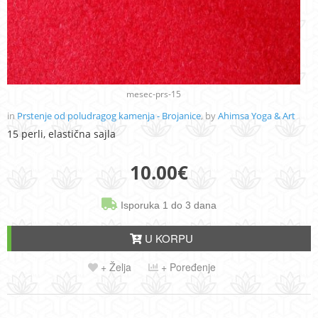
mesec-prs-15
in
Prstenje od poludragog kamenja - Brojanice
, by
Ahimsa Yoga & Art
15 perli, elastična sajla
10.00
€
Isporuka 1 do 3 dana
U KORPU
+ Želja
+ Poređenje