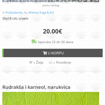
poslu-catdog
in
Poslužavnici
, by
Ahimsa Yoga & Art
35x18 cm, crveni
20.00
€
Isporuka 15 do 30 dana
U KORPU
+ Želja
+ Poređenje
Rudrakša i karneol, narukvica