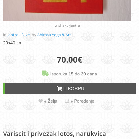
trishakti-jantra
in
Jantre - Slike
, by
Ahimsa Yoga & Art
20x40 cm
70.00
€
Isporuka 15 do 30 dana
U KORPU
+ Želja
+ Poređenje
Variscit i privezak lotos, narukvica