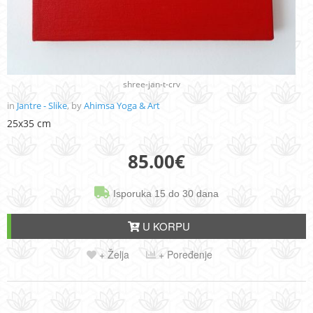
shree-jan-t-crv
in
Jantre - Slike
, by
Ahimsa Yoga & Art
25x35 cm
85.00
€
Isporuka 15 do 30 dana
U KORPU
+ Želja
+ Poređenje