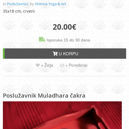
in
Poslužavnici
, by
Ahimsa Yoga & Art
35x18 cm, crveni
20.00
€
Isporuka 15 do 30 dana
U KORPU
+ Želja
+ Poređenje
Poslužavnik Muladhara čakra