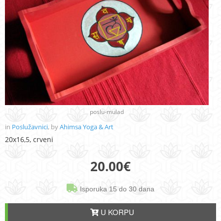
poslu-mulad
in
Poslužavnici
, by
Ahimsa Yoga & Art
20x16,5, crveni
20.00
€
Isporuka 15 do 30 dana
U KORPU