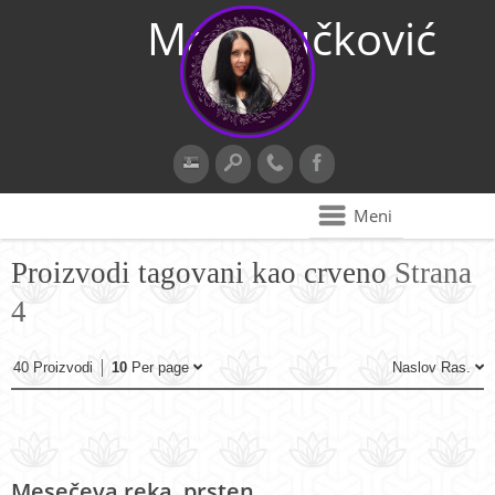
Maja Vučković
Meni
Proizvodi tagovani kao crveno
Strana
4
40 Proizvodi
10
Per page
Naslov Ras.
Mesečeva reka, prsten