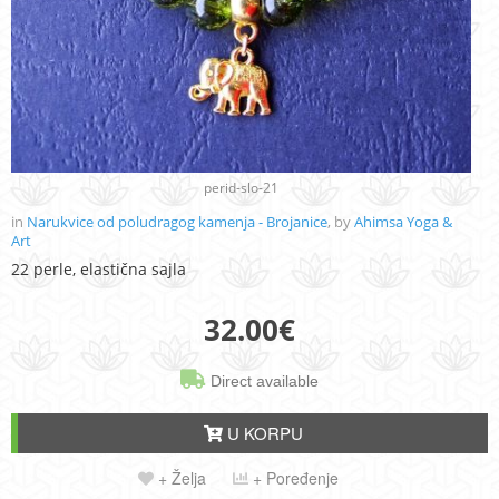
perid-slo-21
in
Narukvice od poludragog kamenja - Brojanice
, by
Ahimsa Yoga &
Art
22 perle, elastična sajla
32.00
€
Direct available
U KORPU
+ Želja
+ Poređenje