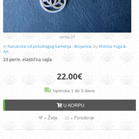
varisc-23
in
Narukvice od poludragog kamenja - Brojanice
, by
Ahimsa Yoga &
Art
23 perle, elastična sajla
22.00
€
Isporuka 1 do 3 dana
U KORPU
+ Želja
+ Poređenje