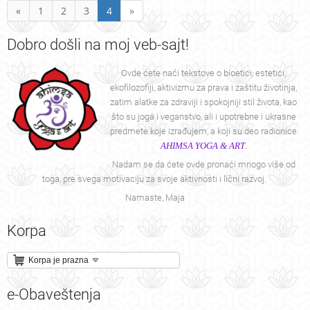
«
1
2
3
4
»
Dobro
došli na moj veb-sajt!
Ovde ćete naći tekstove o bioetici, estetici,
ekofilozofiji, aktivizmu za prava i zaštitu životinja,
zatim alatke za zdraviji i spokojniji stil života, kao
što su joga i veganstvo, ali i upotrebne i ukrasne
predmete koje izrađujem, a koji su deo radionice
AHIMSA YOGA & ART
.
Nadam se da ćete ovde pronaći mnogo više od
toga, pre svega motivaciju za svoje aktivnosti i lični razvoj.
Namaste, Maja
Korpa
Korpa je prazna
e-Obaveštenja