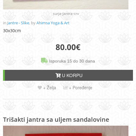
surja-jantra-crv
in
Jantre - Slike
, by
Ahimsa Yoga & Art
30x30cm
80.00
€
Isporuka 15 do 30 dana
U KORPU
+ Želja
+ Poređenje
Trišakti jantra sa uljem sandalovine