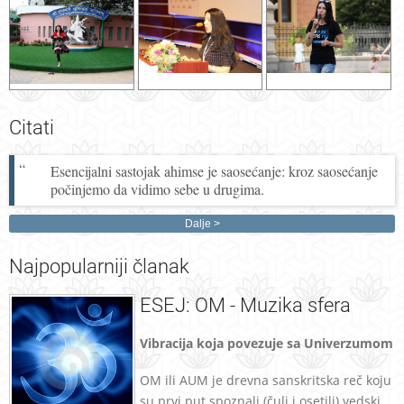
Citati
Esencijalni sastojak ahimse je saosećanje: kroz saosećanje
počinjemo da vidimo sebe u drugima.
Dalje
Najpopularniji
članak
ESEJ: OM - Muzika sfera
Vibracija koja povezuje sa Univerzumom
OM ili AUM je drevna sanskritska reč koju
su prvi put spoznali (čuli i osetili) vedski