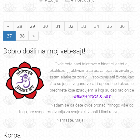
«
28
29
30
31
32
33
34
35
36
37
38
»
Dobro
došli na moj veb-sajt!
Ovde ćete naći tekstove o bioetici, estetici,
ekofilozofiji, aktivizmu za prava i zaštitu životinja,
zatim alatke za zdraviji i spokojniji stil života, kao
što su joga i veganstvo, ali i upotrebne i ukrasne
predmete koje izrađujem, a koji su deo radionice
AHIMSA YOGA & ART
.
Nadam se da ćete ovde pronaći mnogo više od
toga, pre svega motivaciju za svoje aktivnosti i lični razvoj.
Namaste, Maja
Korpa