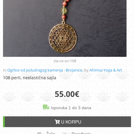
zla-cit-sri-108
in
Ogrlice od poludragog kamenja - Brojanice
, by
Ahimsa Yoga & Art
108 perli, neelastična sajla
55.00
€
Isporuka 1 do 3 dana
U KORPU
+ Želja
+ Poređenje