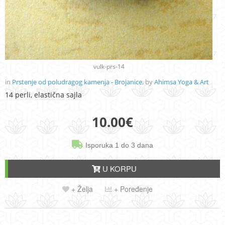
vulk-prs-14
in
Prstenje od poludragog kamenja - Brojanice
, by
Ahimsa Yoga & Art
14 perli, elastična sajla
10.00
€
Isporuka 1 do 3 dana
U KORPU
+ Želja
+ Poređenje