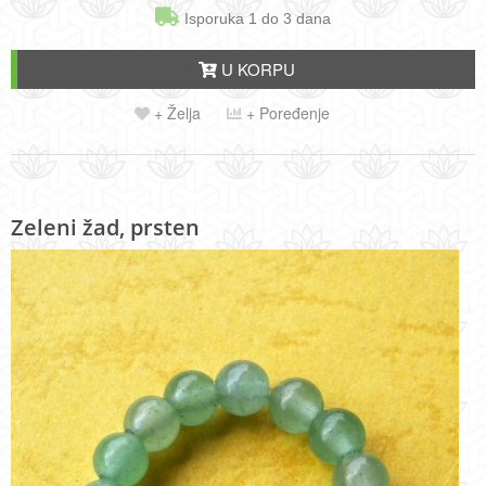
Isporuka 1 do 3 dana
U KORPU
+ Želja
+ Poređenje
Zeleni žad, prsten