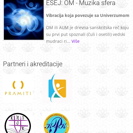
ESEJ: OM - Muzika sfera
Vibracija koja povezuje sa Univerzumom
OM ili AUM je drevna sanskritska reč koju
su prvi put spoznali (čuli i osetili) vedski
mudraci ri...
Više
Partneri
i akreditacije