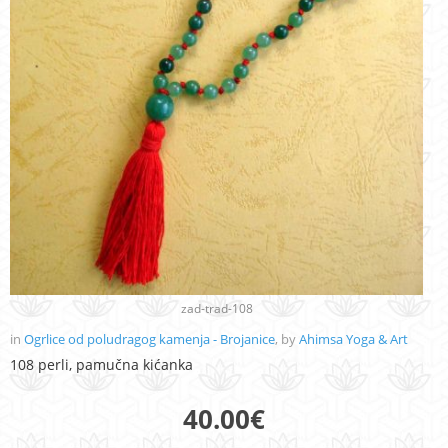
zad-trad-108
in
Ogrlice od poludragog kamenja - Brojanice
, by
Ahimsa Yoga & Art
108 perli, pamučna kićanka
40.00
€