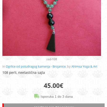
zad-108
in
Ogrlice od poludragog kamenja - Brojanice
, by
Ahimsa Yoga & Art
108 perli, neelastična sajla
45.00
€
Isporuka 1 do 3 dana