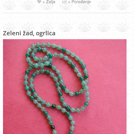
+ Želja
+ Poređenje
Zeleni žad, ogrlica