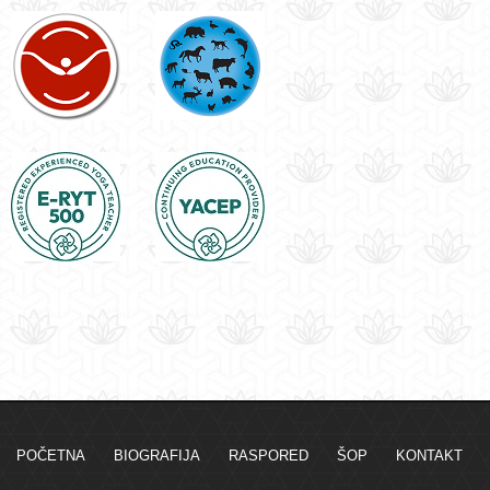
POČETNA
BIOGRAFIJA
RASPORED
ŠOP
KONTAKT