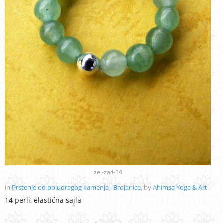
zel-zad-14
in
Prstenje od poludragog kamenja - Brojanice
, by
Ahimsa Yoga & Art
14 perli, elastična sajla