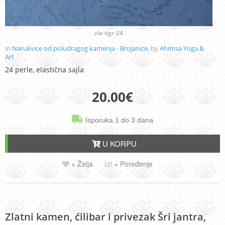
zla-tigr-24
in
Narukvice od poludragog kamenja - Brojanice
, by
Ahimsa Yoga &
Art
24 perle, elastična sajla
20.00
€
Isporuka 1 do 3 dana
U KORPU
+ Želja
+ Poređenje
Zlatni kamen, ćilibar i privezak Šri jantra,