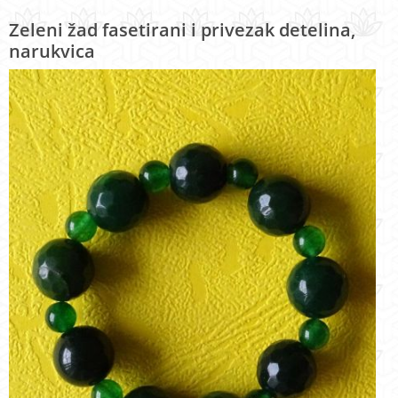
Zeleni žad fasetirani i privezak detelina,
narukvica