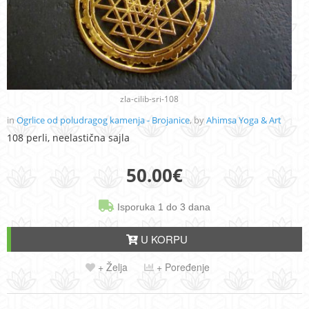
zla-cilib-sri-108
in
Ogrlice od poludragog kamenja - Brojanice
, by
Ahimsa Yoga & Art
108 perli, neelastična sajla
50.00
€
Isporuka 1 do 3 dana
U KORPU
+ Želja
+ Poređenje