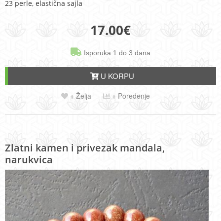
23 perle, elastična sajla
17.00
€
Isporuka 1 do 3 dana
U KORPU
+ Želja
+ Poređenje
Zlatni kamen i privezak mandala,
narukvica