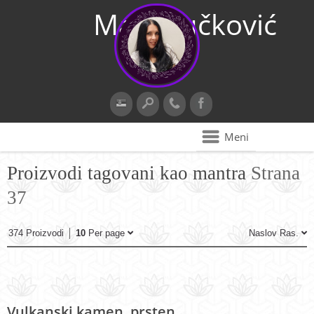
Maja Vučković
Meni
Proizvodi tagovani kao mantra
Strana
37
374 Proizvodi
10
Per page
Naslov Ras.
Vulkanski kamen, prsten