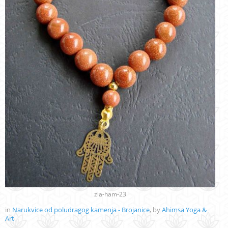
zla-ham-23
in
Narukvice od poludragog kamenja - Brojanice
, by
Ahimsa Yoga &
Art