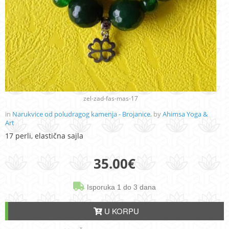
zel-zad-fas-mas-17
in
Narukvice od poludragog kamenja - Brojanice
, by
Ahimsa Yoga &
Art
17 perli, elastična sajla
35.00
€
Isporuka 1 do 3 dana
U KORPU