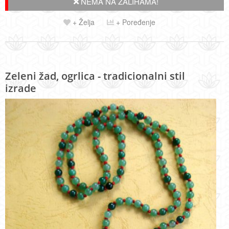
NEMA NA ZALIHAMA!
+ Želja
+ Poređenje
Zeleni žad, ogrlica - tradicionalni stil
izrade