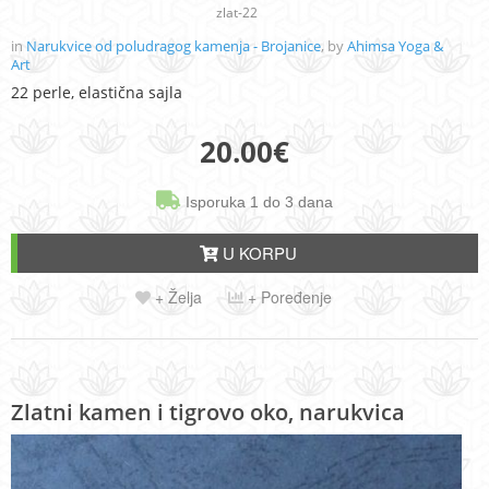
zlat-22
in
Narukvice od poludragog kamenja - Brojanice
, by
Ahimsa Yoga &
Art
22 perle, elastična sajla
20.00
€
Isporuka 1 do 3 dana
U KORPU
+ Želja
+ Poređenje
Zlatni kamen i tigrovo oko, narukvica