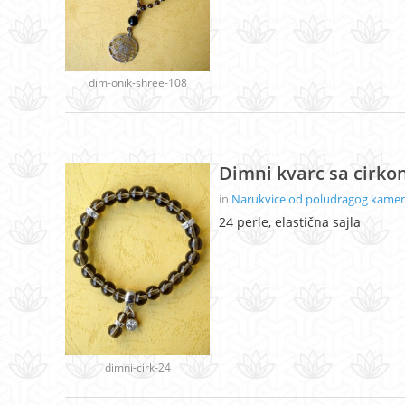
dim-onik-shree-108
Dimni kvarc sa cirko
in
Narukvice od poludragog kamenj
24 perle, elastična sajla
dimni-cirk-24