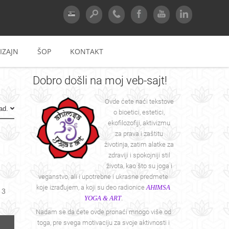
IZAJN
ŠOP
KONTAKT
Dobro
došli na moj veb-sajt!
Ovde ćete naći tekstove
ad.
o bioetici, estetici,
ekofilozofiji, aktivizmu
za prava i zaštitu
životinja, zatim alatke za
zdraviji i spokojniji stil
života, kao što su joga i
veganstvo, ali i upotrebne i ukrasne predmete
koje izrađujem, a koji su deo radionice
AHIMSA
 3
YOGA & ART
.
Nadam se da ćete ovde pronaći mnogo više od
toga, pre svega motivaciju za svoje aktivnosti i