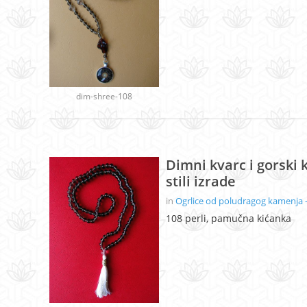
dim-shree-108
Dimni kvarc i gorski k
stili izrade
in
Ogrlice od poludragog kamenja -
108 perli, pamučna kićanka