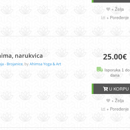
+ Želja
+ Poređenje
25.00
€
nima, narukvica
a - Brojanice
, by
Ahimsa Yoga & Art
Isporuka 1 do
dana
U KORPU
+ Želja
+ Poređenje