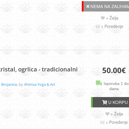
NEMA NA ZALIHAM
+ Želja
+ Poređenje
50.00
€
ristal, ogrlica - tradicionalni
Isporuka 1 do
 Brojanice
, by
Ahimsa Yoga & Art
dana
U KORPU
+ Želja
+ Poređenje