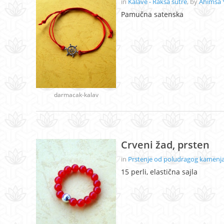
in
Kalave - Rakša sutre
, by
Ahimsa 
Pamučna satenska
darmacak-kalav
Crveni žad, prsten
in
Prstenje od poludragog kamenja 
15 perli, elastična sajla