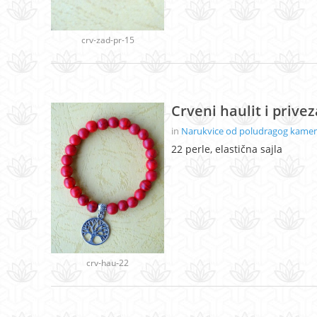
crv-zad-pr-15
Crveni haulit i prive
in
Narukvice od poludragog kamenj
22 perle, elastična sajla
crv-hau-22