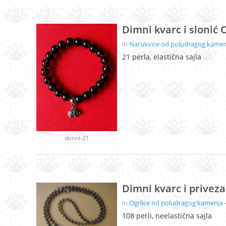
Dimni kvarc i slonić
in
Narukvice od poludragog kamenj
21 perla, elastična sajla
dimni-21
Dimni kvarc i privezak
in
Ogrlice od poludragog kamenja -
108 perli, neelastična sajla