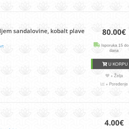
80.00
€
ljem sandalovine, kobalt plave
Isporuka 15 do
Art
dana
U KORPU
+ Želja
+ Poređenje
4.00
€