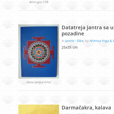
dimn-gor-108
Datatreja jantra sa u
pozadine
in
Jantre - Slike
, by
Ahimsa Yoga & 
25x35 cm
datta-jantra-tirkiz
Darmačakra, kalava