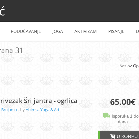
ć
PODUČAVANJE
JOGA
AKTIVIZAM
PISANJE
D
rana 31
Naslov Op
65.00
€
rivezak Šri jantra - ogrlica
 Brojanice
, by
Ahimsa Yoga & Art
Isporuka 1 do
dana
U KORPU