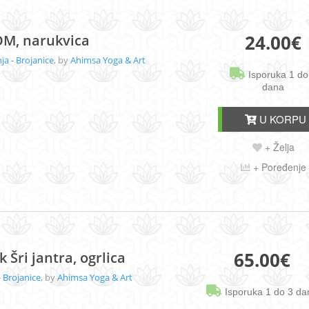
24.00
€
 OM, narukvica
a - Brojanice
, by
Ahimsa Yoga & Art
Isporuka 1 do
dana
U KORPU
+ Želja
+ Poređenje
65.00
€
 Šri jantra, ogrlica
 Brojanice
, by
Ahimsa Yoga & Art
Isporuka 1 do 3 da