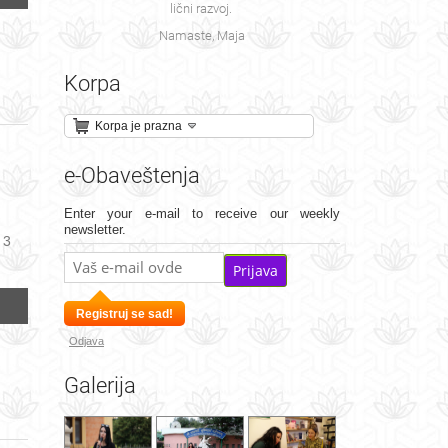
lični razvoj.
Namaste, Maja
Korpa
Korpa je prazna
e-Obaveštenja
Enter your e-mail to receive our weekly
newsletter.
 3
Prijava
Registruj se sad!
Odjava
Galerija