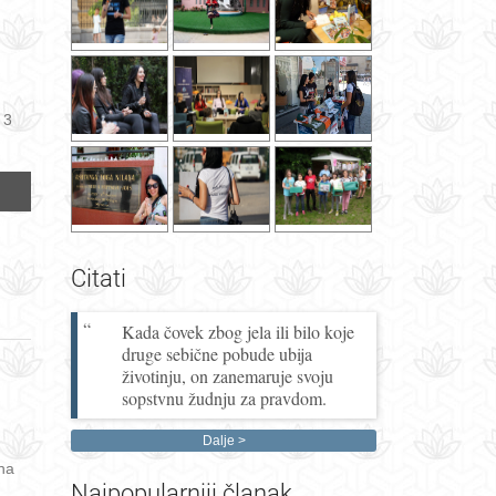
 3
Citati
Kada čovek zbog jela ili bilo koje
druge sebične pobude ubija
životinju, on zanemaruje svoju
sopstvnu žudnju za pravdom.
Dalje
na
Najpopularniji
članak