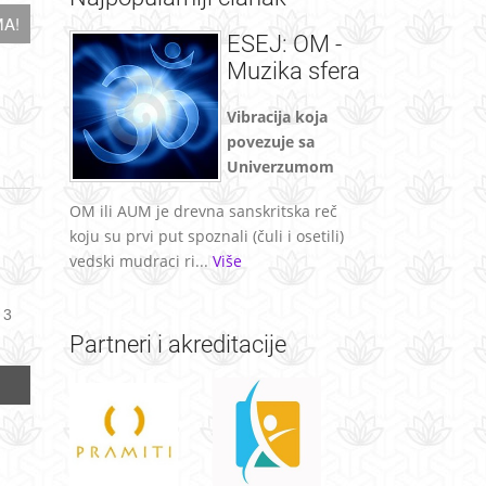
A!
ESEJ: OM -
Muzika sfera
Vibracija koja
povezuje sa
Univerzumom
OM ili AUM je drevna sanskritska reč
koju su prvi put spoznali (čuli i osetili)
vedski mudraci ri...
Više
 3
Partneri
i akreditacije