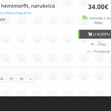
34.00
€
 hemimorfit, narukvica
 by
Ahimsa Yoga & Art
Isporuka 1 do
ajla
dana
U KORPU
+ Želja
+ Poređenje
34
35
36
»