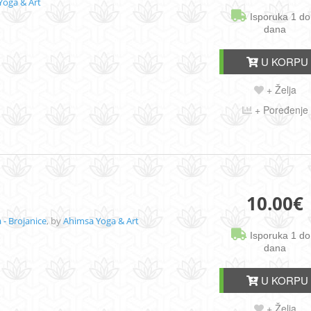
Yoga & Art
Isporuka 1 do
dana
U KORPU
+ Želja
+ Poređenje
10.00
€
- Brojanice
, by
Ahimsa Yoga & Art
Isporuka 1 do
dana
U KORPU
+ Želja