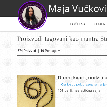
Maja Vučkovi
POČETNA
O MENI
Proizvodi tagovani kao mantra
St
374 Proizvodi
10
Per page
Dimni kvarc, oniks i p
in
Ogrlice od poludragog kamenja -
108 perli, neelastična sajla