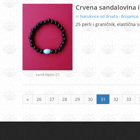
Crvena sandalovina i
in
Narukvice od drveta - Brojanice
,
25 perli i graničnik, elastična s
sand-hemi-25
«
26
27
28
29
30
31
32
33