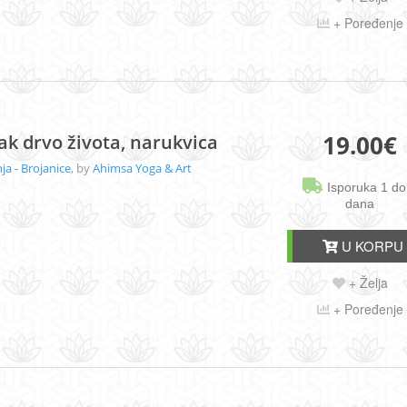
+ Poređenje
19.00
€
zak drvo života, narukvica
a - Brojanice
, by
Ahimsa Yoga & Art
Isporuka 1 do
dana
U KORPU
+ Želja
+ Poređenje