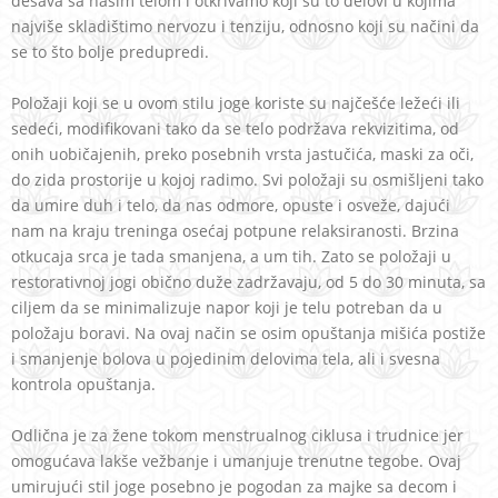
dešava sa našim telom i otkrivamo koji su to delovi u kojima
najviše skladištimo nervozu i tenziju, odnosno koji su načini da
se to što bolje predupredi.
Položaji koji se u ovom stilu joge koriste su najčešće ležeći ili
sedeći, modifikovani tako da se telo podržava rekvizitima, od
onih uobičajenih, preko posebnih vrsta jastučića, maski za oči,
do zida prostorije u kojoj radimo. Svi položaji su osmišljeni tako
da umire duh i telo, da nas odmore, opuste i osveže, dajući
nam na kraju treninga osećaj potpune relaksiranosti. Brzina
otkucaja srca je tada smanjena, a um tih. Zato se položaji u
restorativnoj jogi obično duže zadržavaju, od 5 do 30 minuta, sa
ciljem da se minimalizuje napor koji je telu potreban da u
položaju boravi. Na ovaj način se osim opuštanja mišića postiže
i smanjenje bolova u pojedinim delovima tela, ali i svesna
kontrola opuštanja.
Odlična je za žene tokom menstrualnog ciklusa i trudnice jer
omogućava lakše vežbanje i umanjuje trenutne tegobe. Ovaj
umirujući stil joge posebno je pogodan za majke sa decom i