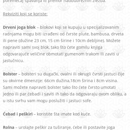
poremećaj spavanja ili premor nadbubrežnih žlezda.
Rekviziti koji se koriste:
Drveni joga blok
– blokovi koji se kupuju u specijalizovanim
radnjama mogu biti izrađeni od čvrste plute, bambusa, drveta
ili pene (dužine 23 cm, 15 cm širine i 10cm debljine). Možete
napraviti sami svoj blok, tako što ćete gomilu knjiga
odgovarajuće veličine obmotati gumenom trakom ili zaviti u
jastučnicu.
Bolster
– bolsteri su dugački, ovalni ili okrugli čvrsti jastuci čije
su okvirne dmenzije: 66cm dužina,18cm širina i 8cm visina.
Sami možete napraviti bolster tako što ćete čvrsto umotati
jedno ili par ćebadi i saviti ih tako da odgovaraju ovom obliku, a
u istu svrhu vam mogu poslužiti i jastuci sofe.
Ćebad i peškiri
– koristite šta imate kod kuće.
Rolna
– urolajte peškir za tuširanje, ćebe ili postavite joga