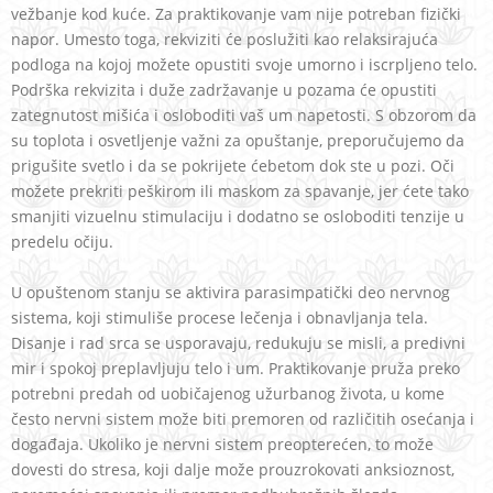
vežbanje kod kuće. Za praktikovanje vam nije potreban fizički
napor. Umesto toga, rekviziti će poslužiti kao relaksirajuća
podloga na kojoj možete opustiti svoje umorno i iscrpljeno telo.
Podrška rekvizita i duže zadržavanje u pozama će opustiti
zategnutost mišića i osloboditi vaš um napetosti. S obzorom da
su toplota i osvetljenje važni za opuštanje, preporučujemo da
prigušite svetlo i da se pokrijete ćebetom dok ste u pozi. Oči
možete prekriti peškirom ili maskom za spavanje, jer ćete tako
smanjiti vizuelnu stimulaciju i dodatno se osloboditi tenzije u
predelu očiju.
U opuštenom stanju se aktivira parasimpatički deo nervnog
sistema, koji stimuliše procese lečenja i obnavljanja tela.
Disanje i rad srca se usporavaju, redukuju se misli, a predivni
mir i spokoj preplavljuju telo i um. Praktikovanje pruža preko
potrebni predah od uobičajenog užurbanog života, u kome
često nervni sistem može biti premoren od različitih osećanja i
događaja. Ukoliko je nervni sistem preopterećen, to može
dovesti do stresa, koji dalje može prouzrokovati anksioznost,