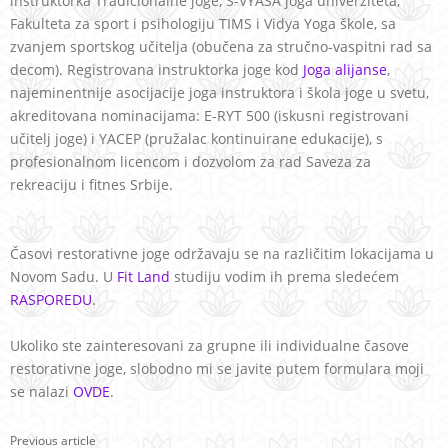
instruktorka Tradicionalne joge, S-VYASA joga univerziteta,
Fakulteta za sport i psihologiju TIMS i Vidya Yoga škole, sa
zvanjem sportskog učitelja (obučena za stručno-vaspitni rad sa
decom). Registrovana instruktorka joge kod
Joga alijanse
,
najeminentnije asocijacije joga instruktora i škola joge u svetu,
akreditovana nominacijama:
E-RYT 500 (iskusni registrovani
učitelj joge) i YACEP (pružalac kontinuirane edukacije),
s
profesionalnom licencom i dozvolom za rad Saveza za
rekreaciju i fitnes Srbije.
Časovi restorativne joge održavaju se na različitim lokacijama u
Novom Sadu. U
Fit Land
studiju vodim ih prema sledećem
RASPOREDU
.
Ukoliko ste zainteresovani za grupne ili individualne časove
restorativne joge, slobodno mi se javite putem formulara moji
se nalazi
OVDE
.
Previous article