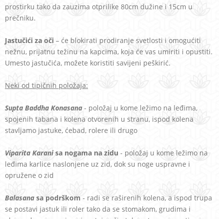
prostirku tako da zauzima otprilike 80cm dužine i 15cm u
prečniku.
Jastučići za oči
– će blokirati prodiranje svetlosti i omogućiti
nežnu, prijatnu težinu na kapcima, koja će vas umiriti i opustiti.
Umesto jastučića, možete koristiti savijeni peškirić.
Neki od tipičnih položaja:
Supta Baddha Konasana
- položaj u kome ležimo na leđima,
spojenih tabana i kolena otvorenih u stranu, ispod kolena
stavljamo jastuke, ćebad, rolere ili drugo
Viparita Karani
sa nogama na
zidu
- položaj u kome ležimo na
leđima karlice naslonjene uz zid, dok su noge uspravne i
opružene o zid
Balasana
sa podrškom
- radi se raširenih kolena, a ispod trupa
se postavi jastuk ili roler tako da se stomakom, grudima i