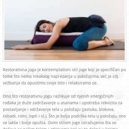
Restorativna joga je kontemplativni stil joge koji je specifičan po
tome što nema nikakvog naprezanja u položajima, već je cilj
vežbanja da opustimo svoje telo i relaksiramo se.
Ono što restorativnu jogu razlikuje od njenih energičnijih
rođaka je duže zadržavanje u asanama i upotreba rekvizita za
postavljanje i održavanje tela u položaju (jastuka, blokova,
ćebadi, rolni, lopti i sl.). Što je bolja podrška telu u položaju, ono
se lakše i bolje opušta. Ovim stilom joge istražujemo šta se