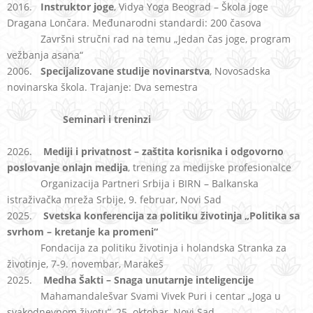
2016.
Instruktor joge
, Vidya Yoga Beograd – Škola joge
Dragana Lončara. Međunarodni standardi: 200 časova
Završni stručni rad na temu „Jedan čas joge, program
vežbanja asana“
2006.
Specijalizovane studije novinarstva
, Novosadska
novinarska škola. Trajanje: Dva semestra
Seminari i treninzi
2026.
Mediji i privatnost – zaštita korisnika i odgovorno
poslovanje onlajn medija
, trening za medijske profesionalce
Organizacija Partneri Srbija i BIRN – Balkanska
istraživačka mreža Srbije, 9. februar, Novi Sad
2025.
Svetska konferencija za politiku
životinja „Politika sa
svrhom – kretanje ka promeni“
Fondacija za politiku životinja i holandska Stranka za
životinje, 7-9. novembar, Marakeš
2025.
Medha Šakti – Snaga unutarnje inteligencije
Mahamandalešvar Svami Vivek Puri i centar „Joga u
svakodnevnom životu”, 25. oktobar, Novi Sad