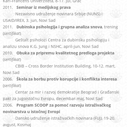
Karl-Francens Univerziteta, 8-17. jul, Grac
2011.
Seminar iz medijskog prava
Nezavisno udruženje novinara Srbije (NUNS) i
USAID/IREX, 3. jun, Novi Sad
2011.
Dubinska psihologija i grupna analiza snova
, trening
(
sertifikat
)
Geštalt psiholozi Centra za dubinsku psihologiju i
analizu snova K.G. Jung i NSHC, april-jun, Novi Sad
2010.
Obuka za pripremu kvalitetnog predloga projekta
(
sertifikat
)
CBIB – Cross Border Institution Building, 10-12. mart,
Novi Sad
2006.
Škola za borbu protiv korupcije i konflikta interesa
(
sertifikat
)
Centar za mir i razvoj demokratije Beograd i Građanski
pakt za Jugoistočnu Evropu, decembar-maj, Novi Sad
2006.
Program SCOOP za pomoć razvoju istraživačkog
novinarstva u istočnoj Evropi
Dansko udruženje istraživačkih novinara (FUJ), 19-20.
avgust, Kosmaj