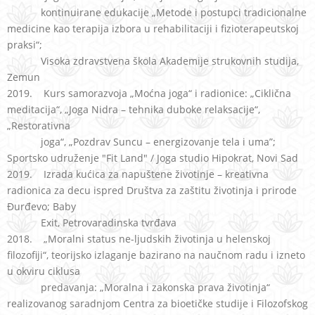
kontinuirane edukacije „Metode i postupci tradicionalne
medicine kao terapija izbora u rehabilitaciji i fizioterapeutskoj
praksi“;
Visoka zdravstvena škola Akademije strukovnih studija,
Zemun
2019. Kurs samorazvoja „Moćna joga“ i radionice: „Ciklična
meditacija“, „Joga Nidra – tehnika duboke relaksacije“,
„Restorativna
joga“, „Pozdrav Suncu – energizovanje tela i uma”;
Sportsko udruženje "Fit Land" / Joga studio Hipokrat, Novi Sad
2019. Izrada kućica za napuštene životinje – kreativna
radionica za decu ispred Društva za zaštitu životinja i prirode
Đurđevo; Baby
Exit, Petrovaradinska tvrđava
2018. „Moralni status ne-ljudskih životinja u helenskoj
filozofiji“, teorijsko izlaganje bazirano na naučnom radu i izneto
u okviru ciklusa
predavanja: „Moralna i zakonska prava životinja“
realizovanog saradnjom Centra za bioetičke studije i Filozofskog