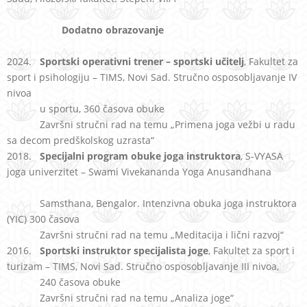
Dodatno obrazovanje
2024.
Sportski operativni trener – sportski učitelj
, Fakultet za
sport i psihologiju – TIMS, Novi Sad. Stručno osposobljavanje IV
nivoa
u sportu, 360 časova obuke
Završni stručni rad na temu „Primena joga vežbi u radu
sa decom predškolskog uzrasta“
2018.
Specijalni program obuke joga instruktora
, S-VYASA
joga univerzitet – Swami Vivekananda Yoga Anusandhana
Samsthana, Bengalor. Intenzivna obuka joga instruktora
(YIC) 300 časova
Završni stručni rad na temu „Meditacija i lični razvoj“
2016.
Sportski instruktor specijalista joge
, Fakultet za sport i
turizam – TIMS, Novi Sad. Stručno osposobljavanje III nivoa,
240 časova obuke
Završni stručni rad na temu „Analiza joge“