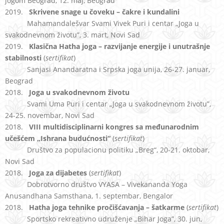
jogom Beograd, 12. maj, Beograd
2019.
Skrivene snage u čoveku – čakre i kundalini
Mahamandalešvar Svami Vivek Puri i centar „Joga u
svakodnevnom životu”, 3. mart, Novi Sad
2019.
Klasična Hatha joga
– razvijanje energije i unutrašnje
stabilnosti
(
sertifikat
)
Sanjasi Anandaratna i Srpska joga unija, 26-27. januar,
Beograd
2018.
Joga u svakodnevnom životu
Svami Uma Puri i centar „Joga u svakodnevnom životu”,
24-25. novembar, Novi Sad
2018.
VIII multidisciplinarni kongres sa međunarodnim
učešćem „Ishrana
budućnosti“
(
sertifikat
)
Društvo za populacionu politiku „Breg“, 20-21. oktobar,
Novi Sad
2018.
Joga za dijabetes
(
sertifikat
)
Dobrotvorno društvo VYASA – Vivekananda Yoga
Anusandhana Samsthana, 1. septembar, Bengalor
2018.
Hatha joga tehnike pročišćavanja – šatkarme
(
sertifikat
)
Sportsko rekreativno udruženje „Bihar Joga”, 30. jun,