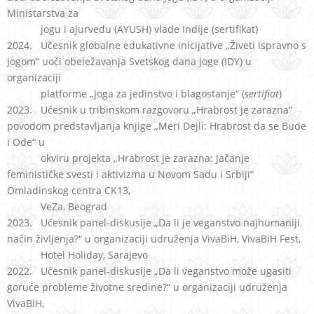
Ministarstva za
jogu i ajurvedu (AYUSH) vlade Indije (sertifikat)
2024. Učesnik globalne edukativne inicijative „Živeti ispravno s
jogom“ uoči obeležavanja Svetskog dana joge (IDY) u
organizaciji
platforme „Joga za jedinstvo i blagostanje“ (
sertifiat
)
2023. Učesnik u tribinskom razgovoru „Hrabrost je zarazna“
povodom predstavljanja knjige „Meri Dejli: Hrabrost da se Bude
i Ode“ u
okviru projekta „Hrabrost je zarazna: Jačanje
feminističke svesti i aktivizma u Novom Sadu i Srbiji“
Omladinskog centra CK13,
VeZa, Beograd
2023. Učesnik panel-diskusije „Da li je veganstvo najhumaniji
način življenja?“ u organizaciji udruženja VivaBiH, VivaBiH Fest,
Hotel Holiday, Sarajevo
2022. Učesnik panel-diskusije „Da li veganstvo može ugasiti
goruće probleme životne sredine?“ u organizaciji udruženja
VivaBiH,