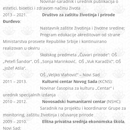
Novinar-saradnik i urednik publikacija o
estetici, bioetici i zdravom načinu života
2013 – 2021.
Društvo za zaštitu životinja i prirode
Đurđevo
:
Nastavnik zaštite životinja i životne sredine;
Program edukacije akreditovan od strane
Ministarstva prosvete Republike Srbije i kontinuirano
realizovan u okviru
školskog predmeta „Čuvari prirode“: OŠ
„Petefi Šandor“, OŠ „Sonja Marinković, OŠ „Vuk Karadžić“, OŠ
„Jožef Atila“,
OŠ „Veljko Vlahović“ – Novi Sad
2011 – 2013.
Kulturni centar Novog Sada
(KCNS):
Novinar časopisa za kulturu „Centar“ i
urednik specijalnih izdanja
2010 – 2012.
Novosadski humanitarni centar
(NSHC):
Saradnik na projektu i koordinaror Grupe za
monitoring, zaštitu životinja i očuvanje prirode
2009 – 2010.
Elitna privatna srednja ekonomska škola
,
Novi Sad: