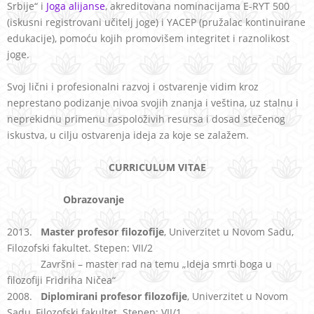
Srbije“ i
Joga alijanse
, akreditovana nominacijama
E-RYT 500
(iskusni registrovani učitelj joge) i YACEP (pružalac kontinuirane
edukacije),
pomoću kojih promovišem integritet i raznolikost
joge.
Svoj lični i profesionalni razvoj i ostvarenje vidim kroz
neprestano podizanje nivoa svojih znanja i veština, uz stalnu i
neprekidnu primenu raspoloživih resursa i dosad stečenog
iskustva, u cilju ostvarenja ideja za koje se zalažem.
CURRICULUM VITAE
Obrazovanje
2013.
Master profesor filozofije
, Univerzitet u Novom Sadu,
Filozofski fakultet. Stepen: VII/2
Završni – master rad na temu „Ideja smrti boga u
filozofiji Fridriha Ničea“
2008.
Diplomirani profesor filozofije
, Univerzitet u Novom
Sadu, Filozofski fakultet. Stepen: VII/1