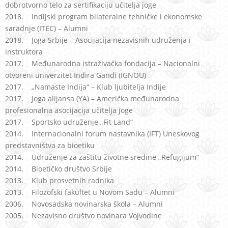
dobrotvorno telo za sertifikaciju učitelja joge
2018. Indijski program bilateralne tehničke i ekonomske
saradnje (ITEC) – Alumni
2018. Joga Srbije – Asocijacija nezavisnih udruženja i
instruktora
2017. Međunarodna istraživačka fondacija – Nacionalni
otvoreni univerzitet Indira Gandi (IGNOU)
2017. „Namaste Indija“ – Klub ljubitelja Indije
2017. Joga alijansa (YA) – Američka međunarodna
profesionalna asocijacija učitelja joge
2017. Sportsko udruženje „Fit Land“
2014. Internacionalni forum nastavnika (IFT) Uneskovog
predstavništva za bioetiku
2014. Udruženje za zaštitu životne sredine „Refugijum“
2014. Bioetičko društvo Srbije
2013. Klub prosvetnih radnika
2013. Filozofski fakultet u Novom Sadu – Alumni
2006. Novosadska novinarska škola – Alumni
2005. Nezavisno društvo novinara Vojvodine