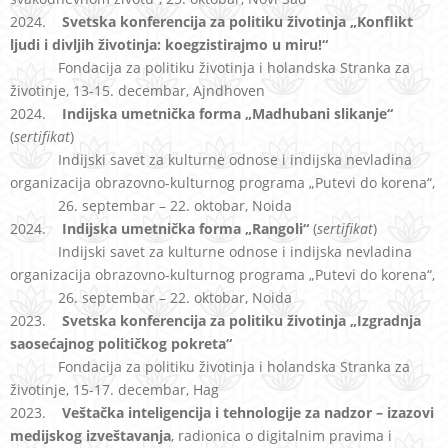
2024.
Svetska konferencija za politiku životinja „Konflikt
ljudi i divljih životinja: koegzistirajmo u miru!“
Fondacija za politiku životinja i holandska Stranka za
životinje, 13-15. decembar, Ajndhoven
2024.
I
ndijska umetnička forma „Madhubani slikanje“
(
sertifikat
)
Indijski savet za kulturne odnose i indijska nevladina
organizacija obrazovno-kulturnog programa „Putevi do korena“,
26. septembar – 22. oktobar, Noida
2024.
Indijska umetnička forma „Rangoli“
(
sertifikat
)
Indijski savet za kulturne odnose i indijska nevladina
organizacija obrazovno-kulturnog programa „Putevi do korena“,
26. septembar – 22. oktobar, Noida
2023.
Svetska konferencija za politiku životinja „Izgradnja
saosećajnog političkog pokreta“
Fondacija za politiku životinja i holandska Stranka za
životinje, 15-17. decembar, Hag
2023.
Veštačka inteligencija i tehnologije za nadzor – izazovi
medijskog izveštavanja
, radionica o digitalnim pravima i