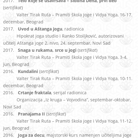
2017.
Telo koje se usavršava – Siddha Deha, prvi deo
(
sertifikat
)
Valter Tirak Ruta – Pramiti škola joge i Vidya Yoga, 16-17.
decembar, Beograd
2017.
Uvod u Aštanga jogu
, radionica
Hipokrat joga studio i Ranko Stoiljković, autorizovani
učitelj Aštanga joge 2. nivo, 24. septembar, Novi Sad
2017.
Snaga u rukama, srce u jogi
(
sertifikat
)
Valter Tirak Ruta – Pramiti škola joge i Vidya Yoga, 3-4.
jun, Beograd
2016.
Kundalini
(
sertifikat
)
Valter Tirak Ruta – Pramiti škola joge i Vidya Yoga, 10-11.
decembar, Beograd
2016.
Crtanje fraktala
, serijal radionica
Organizacija „Iz kruga – Vojvodina”, septembar-oktobar,
Novi Sad
2016.
Pranajama II
(
sertifikat
)
Valter Tirak Ruta – Pramiti škola joge i Vidya Yoga, 11-12.
jun, Beograd
2016.
Joga za decu
, majstorski kurs namenjen učiteljima joge