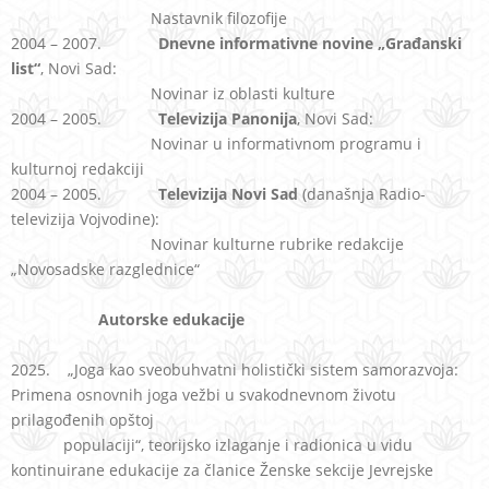
Nastavnik filozofije
2004 – 2007.
Dnevne informativne novine „Građanski
list“
, Novi Sad:
Novinar iz oblasti kulture
2004 – 2005.
Televizija Panonija
, Novi Sad:
Novinar u informativnom programu i
kulturnoj redakciji
2004 – 2005.
Televizija Novi Sad
(današnja Radio-
televizija Vojvodine):
Novinar kulturne rubrike redakcije
„Novosadske razglednice“
Autorske edukacije
2025. „Joga kao sveobuhvatni holistički sistem samorazvoja:
Primena osnovnih joga vežbi u svakodnevnom životu
prilagođenih opštoj
populaciji“, teorijsko izlaganje i radionica u vidu
kontinuirane edukacije za članice Ženske sekcije Jevrejske