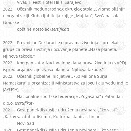
VivaBiH Fest,
Hotel Hills, Sarajevo
2022. Učesnik međunarodnog okruglog stola „Svi smo bližnji“
u organizaciji Kluba ljubitelja knjige „Majdan“, Svečanа salа
Gradske
opštine Kostolac (
sertifikat
)
2022.
Prevodilac Deklaracije o pravima životinja – projekat
grupe za prava životinja i očuvanje planete „Naša planeta.
Njihova takođe.“
2022. Koorganizator Nacionalnog dana prava životinja (NARD)
ispred organizacije „Naša planeta. Njihova takođe.“
2022. Učesnik globalne inicijative „750 Miliona Surja
Namaskara“ u organizaciji Ministarstva za jogu i ajurvedu Indije
(AYUSH),
Nacionalne sportske federacije „Yogasana“ i Patanđali
d.o.o. (
sertifikat
)
2021. Gost panel-diskusije udruženja novinara „Eko vest“:
„Kakav vazduh udišemo“, Kulturna stanica „Liman,
Novi Sad
2020. Gost panel-diskusija udruženja novinara „Eko vest“: