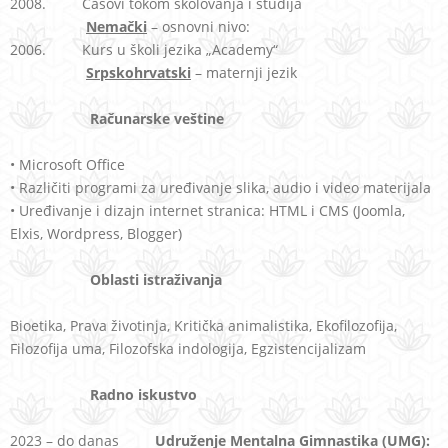
2008. Časovi tokom školovanja i studija
Nemački
– osnovni nivo:
2006. Kurs u školi jezika „Academy“
Srpskohrvatski
– maternji jezik
Računarske veštine
• Microsoft Office
• Različiti programi za uređivanje slika, audio i video materijala
• Uređivanje i dizajn internet stranica: HTML i CMS (Joomla,
Elxis, Wordpress, Blogger)
Oblasti istraživanja
Bioetika, Prava životinja, Kritička animalistika, Ekofilozofija,
Filozofija uma, Filozofska indologija, Egzistencijalizam
Radno iskustvo
2023 – do danas
Udruženje Mentalna Gimnastika (UMG):