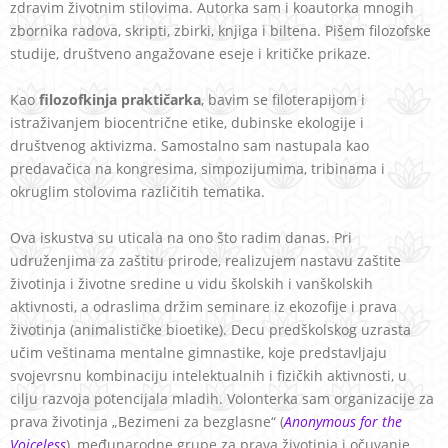
zdravim životnim stilovima. Autorka sam i koautorka mnogih
zbornika radova, skripti, zbirki, knjiga i biltena. Pišem filozofske
studije, društveno angažovane eseje i kritičke prikaze.
Kao
filozofkinja praktičarka
, bavim se filoterapijom i
istraživanjem biocentrične etike, dubinske ekologije i
društvenog aktivizma. Samostalno sam nastupala kao
predavačica na kongresima, simpozijumima, tribinama i
okruglim stolovima različitih tematika.
Ova iskustva su uticala na ono što radim danas. Pri
udruženjima za zaštitu prirode, realizujem nastavu zaštite
životinja i životne sredine u vidu školskih i vanškolskih
aktivnosti, a odraslima držim seminare iz ekozofije i prava
životinja (animalističke bioetike). Decu predškolskog uzrasta
učim veštinama mentalne gimnastike, koje predstavljaju
svojevrsnu kombinaciju intelektualnih i fizičkih aktivnosti, u
cilju razvoja potencijala mladih. Volonterka sam organizacije za
prava životinja „Bezimeni za bezglasne“ (
Anonymous for the
Voiceless
), međunarodne grupe za prava životinja i očuvanje