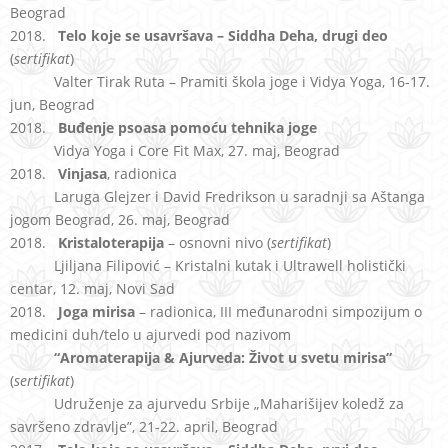
Beograd
2018.
Telo koje se usavršava – Siddha Deha, drugi deo
(
sertifikat
)
Valter Tirak Ruta – Pramiti škola joge i Vidya Yoga, 16-17.
jun, Beograd
2018.
Buđenje psoasa pomoću tehnika joge
Vidya Yoga i Core Fit Max, 27. maj, Beograd
2018.
Vinjasa
, radionica
Laruga Glejzer i David Fredrikson u saradnji sa Aštanga
jogom Beograd, 26. maj, Beograd
2018.
Kristaloterapija
– osnovni nivo (
sertifikat
)
Ljiljana Filipović – Kristalni kutak i Ultrawell holistički
centar, 12. maj, Novi Sad
2018.
Joga mirisa
– radionica, III međunarodni simpozijum o
medicini duh/telo u ajurvedi pod nazivom
“Aromaterapija & Ajurveda: Život u svetu mirisa”
(
sertifikat
)
Udruženje za ajurvedu Srbije „Maharišijev koledž za
savršeno zdravlje”, 21-22. april, Beograd