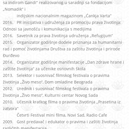
sa Indirom Gandi“ realizovanog u saradnji sa fondacijom
„Nomadik“ i
indijskim nacionalnim magazinom „Ćankja Varta“
2016. PR inicijativa i udruženja za promociju prava životinja:
Odnosi sa javnošću i komunikacija s medijima
2016. Savetnik za prava životinja udruženja „Refugijum“
2015. Organizator godišnje dodele priznanja za humanitarni
rad i pomoć životinjama Društva za zaštitu životinja i prirode
Đurđevo
2014. Organizator godišnje manifestacije „Dan zdrave hrane i
zaštite životinja“ za učenike osnovnih škola
2013. Selektor i suosnivač filmskog festivala o pravima
životinja „Živo meso“, Dom omladine Beograda
2012. Urednik i suosnivač filmskog festivala o pravima
životinja „Živo meso“, Kulturni centar Novog Sada
2010. Učesnik kratkog filma o pravima životinja „Prasetina iz
zatvora“
Četvrti Festival mini filma, Novi Sad, Radio Cafe
2009. Gost predavač i edukator o pravima i zaštiti životinja
različitih manifestacija