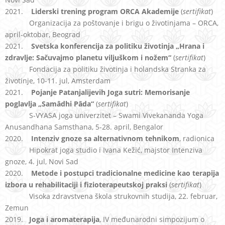
2021.
Liderski trening program ORCA Akademije
(
sertifikat
)
Organizacija za poštovanje i brigu o životinjama – ORCA,
april-oktobar, Beograd
2021.
Svetska konferencija za politiku životinja „Hrana i
zdravlje: Sačuvajmo planetu viljuškom i nožem“
(
sertifikat
)
Fondacija za politiku životinja i holandska Stranka za
životinje, 10-11. jul, Amsterdam
2021.
Pojanje
Patanjalijevih Joga sutri: Memorisanje
poglavlja „Samādhi Pāda“
(
sertifikat
)
S-VYASA joga univerzitet – Swami Vivekananda Yoga
Anusandhana Samsthana, 5-28. april, Bengalor
2020.
Intenziv gnoze sa alternativnom tehnikom
, radionica
Hipokrat joga studio i Ivana Kežić, majstor Intenziva
gnoze, 4. jul, Novi Sad
2020.
Metode i postupci tradicionalne medicine kao terapija
izbora u rehabilitaciji i fizioterapeutskoj praksi
(
sertifikat
)
Visoka zdravstvena škola strukovnih studija, 22. februar,
Zemun
2019.
Joga i aromaterapija
, IV međunarodni simpozijum o