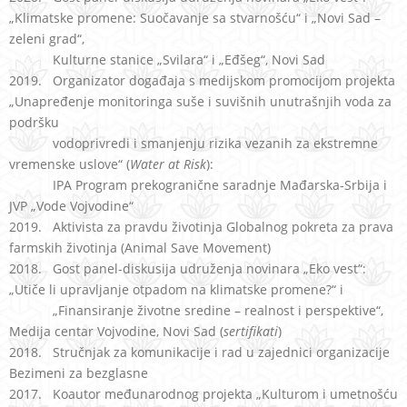
„Klimatske promene: Suočavanje sa stvarnošću“ i „Novi Sad –
zeleni grad“,
Kulturne stanice „Svilara“ i „Eđšeg“, Novi Sad
2019. Organizator događaja s medijskom promocijom projekta
„Unapređenje monitoringa suše i suvišnih unutrašnjih voda za
podršku
vodoprivredi i smanjenju rizika vezanih za ekstremne
vremenske uslove“ (
Water at Risk
):
IPA Program prekogranične saradnje Mađarska-Srbija i
JVP „Vode Vojvodine“
2019. Aktivista za pravdu životinja Globalnog pokreta za prava
farmskih životinja (Animal Save Movement)
2018. Gost panel-diskusija udruženja novinara „Eko vest“:
„Utiče li upravljanje otpadom na klimatske promene?“ i
„Finansiranje životne sredine – realnost i perspektive“,
Medija centar Vojvodine, Novi Sad (
sertifikati
)
2018. Stručnjak za komunikacije i rad u zajednici organizacije
Bezimeni za bezglasne
2017. Koautor međunarodnog projekta „Kulturom i umetnošću