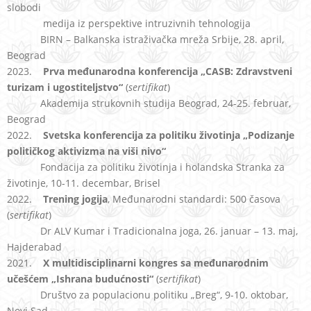
slobodi
medija iz perspektive intruzivnih tehnologija
BIRN – Balkanska istraživačka mreža Srbije, 28. april,
Beograd
2023.
Prva međunarodna konferencija „CASB: Zdravstveni
turizam i ugostiteljstvo“
(
sertifikat
)
Akademija strukovnih studija Beograd, 24-25. februar,
Beograd
2022.
Svetska konferencija za politiku životinja „Podizanje
političkog aktivizma na viši nivo“
Fondacija za politiku životinja i holandska Stranka za
životinje, 10-11. decembar, Brisel
2022.
Trening jogija
, Međunarodni standardi: 500 časova
(
sertifikat
)
Dr ALV Kumar i Tradicionalna joga, 26. januar – 13. maj,
Hajderabad
2021.
X multidisciplinarni kongres sa međunarodnim
učešćem „Ishrana
budućnosti“
(
sertifikat
)
Društvo za populacionu politiku „Breg“, 9-10. oktobar,
Novi Sad