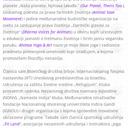
planete „Naša planeta. Njihova takođe.“ (
Our Planet. Theirs Too.
),
Globalnog pokreta za prava farmskih životinja (
Animal Save
Movement
) i jedine međunarodne budističke organizacije na
svetu za zastupanje prava životinja „Darmički glasovi za
životinje“ (
Dharma Voices for Animals
) u okviru kojih učestvujem
u edukaciji javnosti o tretmanu životinja i širim jasnu vegansku
poruku.
Ahimsa Yoga & Art
naziv je moje škole joge i radionice
predmeta primenjene umetnosti koje izrađujem, a kojima
promovišem filozofiju nenasilja.
Članica sam Bioetičkog društva Srbije, Internaciolnanog foruma
nastavnika (IFT) Uneskovog predstavništva za bioetiku,
Udruženja za zaštitu životne sredine „Refugijum“, Kluba
prosvetnih radnika, Nezavisnog društva novinara Vojvodine
(NDNV), „Namaste Indija“ kluba, Međunarodne istraživačke
fondacije Nacionalnog otvorenog univerziteta Indira Gandi
(IGNOU) i drugih organizacija s kojima sprovodim inovativne
obrazovne programe. Takođe sam članica sportskog udruženja
„
Fit Land
“, asocijacije nezavisnih udruženja i instruktora „Joga