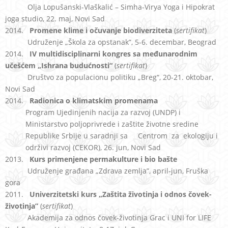
Olja Lopušanski-Vlaškalić – Simha-Virya Yoga i Hipokrat
joga studio, 22. maj, Novi Sad
2014.
Promene klime i očuvanje biodiverziteta
(
sertifikat
)
Udruženje „Škola za opstanak”, 5-6. decembar, Beograd
2014.
IV multidisciplinarni kongres sa međunarodnim
učešćem „Ishrana budućnosti“
(
sertifikat
)
Društvo za populacionu politiku „Breg“, 20-21. oktobar,
Novi Sad
2014.
Radionica o klimatskim promenama
Program Ujedinjenih nacija za razvoj (UNDP) i
Ministarstvo poljoprivrede i zaštite životne sredine
Republike Srbije u saradnji sa Centrom za ekologiju i
održivi razvoj (CEKOR), 26. jun, Novi Sad
2013.
Kurs primenjene permakulture i bio bašte
Udruženje građana „Zdrava zemlja”, april-jun, Fruška
gora
2011.
Univerzitetski kurs „Zaštita životinja i odnos čovek-
životinja”
(
sertifikat
)
Akademija za odnos čovek-životinja Grac i UNI for LIFE