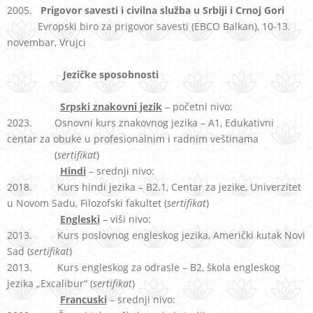
2005.
Prigovor savesti i civilna služba u Srbiji i Crnoj Gori
Evropski biro za prigovor savesti (EBCO Balkan), 10-13.
novembar, Vrujci
Jezičke sposobnosti
Srpski znakovni jezik
– početni nivo:
2023. Osnovni kurs znakovnog jezika – A1, Edukativni
centar za obuke u profesionalnim i radnim veštinama
(
sertifikat
)
Hindi
– srednji nivo:
2018. Kurs hindi jezika – B2.1, Centar za jezike, Univerzitet
u Novom Sadu, Filozofski fakultet (
sertifikat
)
Engleski
– viši nivo:
2013. Kurs poslovnog engleskog jezika, Američki kutak Novi
Sad (
sertifikat
)
2013. Kurs engleskog za odrasle – B2, škola engleskog
jezika „Excalibur“ (
sertifikat
)
Francuski
– srednji nivo: