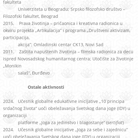
fakulteta
Univerziteta u Beogradu; Srpsko filozofsko društvo –
Filozofski fakultet, Beograd
2015. Prava životinja – pričaonica i kreativna radionica u
okviru projekta „Artikulacija” i programa „Društveni aktivizam,
participacija,
akcija”; Omladinski centar CK13, Novi Sad
2011. Zaštita napuštenih životinja – filmska radionica za decu
ispred Novosadskog humanitarnog centra; Utočište za životinje
„Monikin
salaš“, Đurđevo
Ostale aktivnosti
2024. Učesnik globalne edukativne inicijative „10 principa
srdačnog života“ uoči obeležavanja Svetskog dana joge (IDY) u
organizaciji
platforme „Joga za jedinstvo i blagostanje“ (
sertifiat
)
2024. Učesnik globalne inicijative „Joga za sebe i zajednicu“
uoči obeležavanja Svetskog dana joge (IDY) u organizaciji