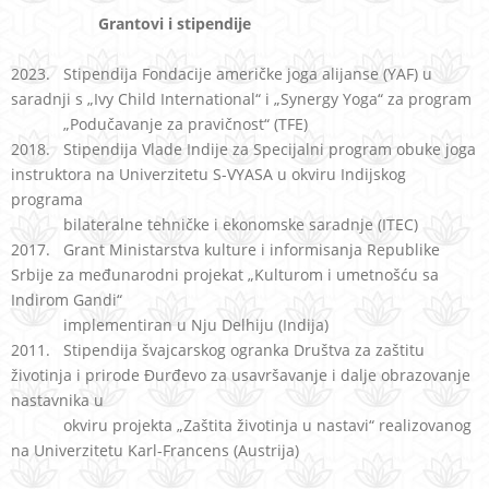
Grantovi i stipendije
2023.
Stipendija Fondacije američke joga alijanse (YAF) u
saradnji s
„
Ivy Child International
“
i
„
Synergy Yoga
“
za program
„Podučavanje za
pravičnost“ (TFE)
2018. Stipendija Vlade Indije za Specijalni program obuke joga
instruktora na Univerzitetu S-VYASA u okviru Indijskog
programa
bilateralne tehničke i ekonomske saradnje (ITEC)
2017. Grant Ministarstva kulture i informisanja Republike
Srbije za međunarodni projekat „Kulturom i umetnošću sa
Indirom Gandi“
implementiran u Nju Delhiju (Indija)
2011. Stipendija švajcarskog ogranka Društva za zaštitu
životinja i prirode Đurđevo za usavršavanje i dalje obrazovanje
nastavnika u
okviru projekta „Zaštita životinja u nastavi“ realizovanog
na Univerzitetu Karl-Francens (Austrija)