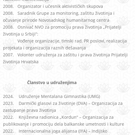
2008. Organizator i učesnik aktivističkih skupova
2008. Saradnik Grupe za monitoring, zaštitu životinja i
očuvanje prirode Novosadskog humanitarnog centra
2008. Osnivač NVO za promociju prava životinja „Prijatelji
životinja u Srbiji“:
Vođenje organizacije, timski rad, PR poslovi, realizacija
projekata i organizacija raznih dešavanja
2007. Volonter udruženja za zaštitu i prava životinja Prijatelji
životinja Hrvatska
Članstvo u udruženjima
2024. Udruženje Mentalana Gimnastika (UMG)
2023. Darmički glasovi za životinje (DVA) – Organizacija za
zastupanje prava životinja
2022. Književna radionica „Kordun“ – Organizacija za
publikovanje i promociju dela balkanske umetnosti i kulture
2022. Internacionalna joga alijansa (IYA) – Indijsko