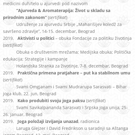
medicini duh/telo u ajurvedi pod nazivom
“Ajurveda & Aromaterapija: Život u skladu sa
prirodnim zakonom”
(
sertifikat
)
Udruženje za ajurvedu Srbije „Maharišijev koledž za
savršeno zdravlje”, 14-15. decembar, Beograd
2019.
Aktivisti u politici
– obuka Fondacije za politiku životinja
(
sertifikat
)
Obuka o društvenim mrežama; Medijska obuka; Politička
edukacija; Strategije i kampanje
Holandska Stranka za životinje, 7-8. decembar, Beograd
2019.
Praktična primena pratjahare – put ka stabilnom umu
(
sertifikat
)
Svami Omgjanam i Svami Mudrarupa Sarasvati – Bihar
joga klub, 22. jun, Beograd
2019.
Kako produbiti svoju joga paksu
(
sertifikat
)
Svami Savikalpananda Sarasvati i Srpska joga unija, 25-
26. januar, Beograd
2019.
Joga položaji izvijanja unazad
, radionica
Laruga Glejzer i David Fredrikson u saradnji sa Aštanga