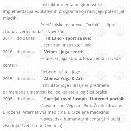
Instruktor mentalne gimnastike –
Implementacija edukativnih programa koji razvijaju potencijal
mladih:
Predškolske ustanove „Cvrčak“, „Liliput“ i
„Ljubav, vera i nada“ – Novi Sad
2017 – do danas
Fit Land - sport za sve:
Licencirani instruktor joge
2016 – do danas
Velnes i joga centri:
(Hipokrat joga studio, Baza centar, Livada
centar)
Slobodni učitelj joge
2015 – do danas
Ahimsa Yoga & Art:
Instruktor joge i dizajner predmeta
primenjene umetnosti koji se koriste u jogičkoj praksi
2008 – do danas
Specijalizovni časopisi i internet portali:
(Nova misao, Vegazin, Pink, Živeti zdravije,
Blic žena, Alternativna medicina, BIO zelena medicina;
Novosadski humanitarni centar, Prijatelji
životinja, Svetski dan životinja)