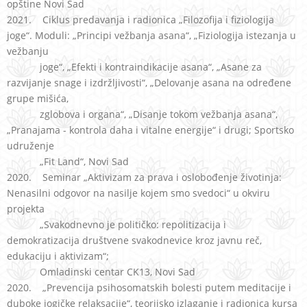
opštine Novi Sad
2021. Ciklus predavanja i radionica „Filozofija i fiziologija
joge“. Moduli: „Principi vežbanja asana“, „Fiziologija istezanja u
vežbanju
joge“, „Efekti i kontraindikacije asana“, „Asane za
razvijanje snage i izdržljivosti“, „Delovanje asana na određene
grupe mišića,
zglobova i organa“, „Disanje tokom vežbanja asana“,
„Pranajama - kontrola daha i vitalne energije“ i drugi; Sportsko
udruženje
„Fit Land“, Novi Sad
2020. Seminar „Aktivizam za prava i oslobođenje životinja:
Nenasilni odgovor na nasilje kojem smo svedoci“ u okviru
projekta
„Svakodnevno je političko: repolitizacija i
demokratizacija društvene svakodnevice kroz javnu reč,
edukaciju i aktivizam“;
Omladinski centar CK13, Novi Sad
2020. „Prevencija psihosomatskih bolesti putem meditacije i
duboke jogičke relaksacije“, teorijsko izlaganje i radionica kursa