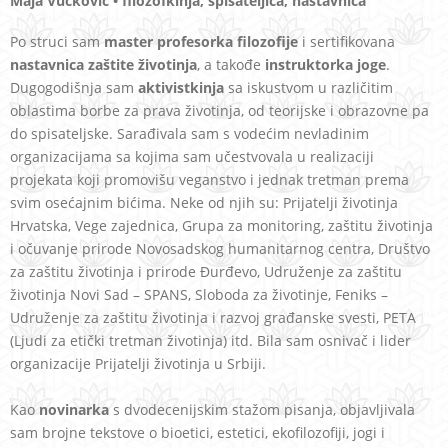
Maja Vučković • filozofkinja, spisateljica, nastavnica
Po struci sam
master profesorka filozofije
i sertifikovana
nastavnica zaštite životinja
, a takođe
instruktorka joge
.
Dugogodišnja sam
aktivistkinja
sa iskustvom u različitim
oblastima borbe za prava životinja, od teorijske i obrazovne pa
do spisateljske. Sarađivala sam s vodećim nevladinim
organizacijama sa kojima sam učestvovala u realizaciji
projekata koji promovišu veganstvo i jednak tretman prema
svim osećajnim bićima. Neke od njih su: Prijatelji životinja
Hrvatska, Vege zajednica, Grupa za monitoring, zaštitu životinja
i očuvanje prirode Novosadskog humanitarnog centra, Društvo
za zaštitu životinja i prirode Đurđevo, Udruženje za zaštitu
životinja Novi Sad – SPANS, Sloboda za životinje, Feniks –
Udruženje za zaštitu životinja i razvoj građanske svesti, PETA
(Ljudi za etički tretman životinja) itd. Bila sam osnivač i lider
organizacije Prijatelji životinja u Srbiji.
Kao
novinarka
s dvodecenijskim stažom pisanja, objavljivala
sam brojne tekstove o bioetici, estetici, ekofilozofiji, jogi i