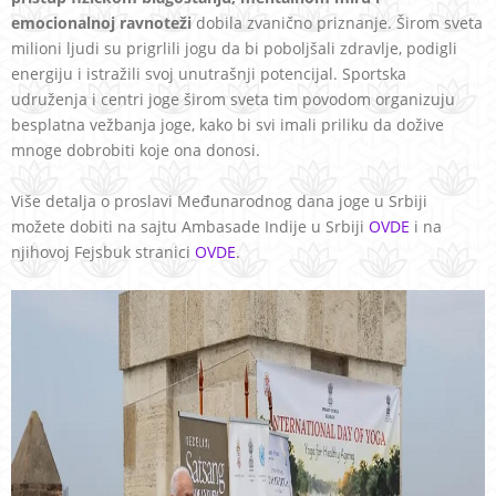
emocionalnoj ravnoteži
dobila zvanično priznanje. Širom sveta
milioni ljudi su prigrlili jogu da bi poboljšali zdravlje, podigli
energiju i istražili svoj unutrašnji potencijal. Sportska
udruženja i centri joge širom sveta tim povodom organizuju
besplatna vežbanja joge, kako bi svi imali priliku da dožive
mnoge dobrobiti koje ona donosi.
Više detalja o proslavi Međunarodnog dana joge u Srbiji
možete dobiti na sajtu Ambasade Indije u Srbiji
OVDE
i na
njihovoj Fejsbuk stranici
OVDE
.