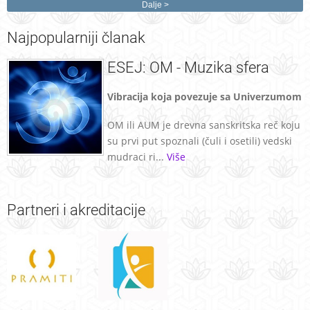
Dalje
Najpopularniji
članak
ESEJ: OM - Muzika sfera
Vibracija koja povezuje sa Univerzumom
OM ili AUM je drevna sanskritska reč koju
su prvi put spoznali (čuli i osetili) vedski
mudraci ri...
Više
Partneri
i akreditacije