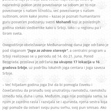
najvredniji poklon jeste povezivanje sa sobom jer to nije
povezivanje s našom ličnošću, već povezivanje s našom
suštinom, onim kakvi jesmo – kazao je poznati humanitarni
guru posvećen podizanju svesti
Mohanđi
koji je poslednjih
godina stekao sledbenike kako u Srbiji, tako i u regionu pa i
širom sveta.
Ovogodišnje obeležavanje Međunarodnog dana joge održano je
pod sloganom
"Joga za zdravo starenje"
, a centralni program u
Srbiji realizovao se u periodu od 14. do 21. juna. Pored
Beograda, proslava je održana
na ukupno 17 lokacija u 16
gradova Srbije
, uz podršku lokalnih joga centara i Joga saveza
Srbije.
– Već hiljadam godina joga živi da bi pomogla čoveku i
čovečanstvu da pronađu svoj unutrašnju ravnotežu, ravnotežu
između tela, duha i uma. Međutim, joga nije postojala sama, sa
njom je zajedno rasla i razvijala se i ajurveda, njena sestra koja
jogi pomaže da ostvari svoju punu svrhu, svoj pun smisao. Ako