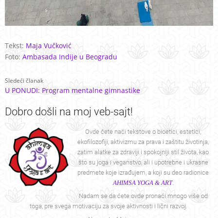
Tekst:
Maja Vučković
Foto:
Ambasada Indije u Beogradu
Sledeći članak
U PONUDI: Program mentalne gimnastike
Dobro
došli na moj veb-sajt!
Ovde ćete naći tekstove o bioetici, estetici,
ekofilozofiji, aktivizmu za prava i zaštitu životinja,
zatim alatke za zdraviji i spokojniji stil života, kao
što su joga i veganstvo, ali i upotrebne i ukrasne
predmete koje izrađujem, a koji su deo radionice
AHIMSA YOGA & ART
.
Nadam se da ćete ovde pronaći mnogo više od
toga, pre svega motivaciju za svoje aktivnosti i lični razvoj.