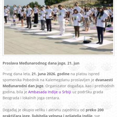
Proslava Međunarodnog dana joge, 21. jun
Prvog dana leta,
21. juna 2026. godine
na platou ispred
spomenika Pobednik na Kalemegdanu proslavljen je
dvanaesti
Međunarodni dan joge
. Organizator događaja, kao i prethodnih
godina, bila je
Ambasada Indije u Srbiji
uz podršku grada
Beograda i lokalnih joga centara.
Događaj je okupio veliku i aktivnu zajednicu od
preko 200
praktičara joge, ljubitelja velnesa i prijatelja Indije
, sve