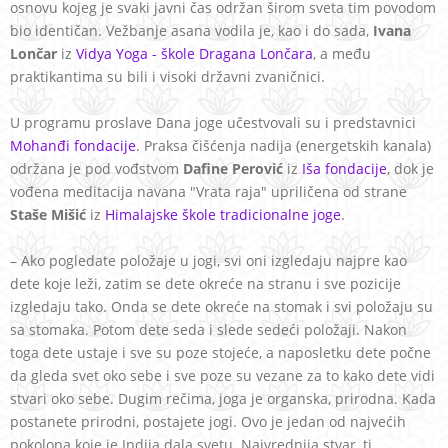
osnovu kojeg je svaki javni čas održan širom sveta tim povodom
bio identičan. Vežbanje asana vodila je, kao i do sada,
Ivana
Lončar
iz
Vidya Yoga - škole Dragana Lončara
, a među
praktikantima su bili i visoki državni zvaničnici.
U programu proslave Dana joge učestvovali su i predstavnici
Mohanđi fondacije
. Praksa čišćenja nadija (energetskih kanala)
održana je pod vođstvom
Dafine Perović
iz
Iša fondacije
, dok je
vođena meditacija navana "Vrata raja" upriličena od strane
Staše Mišić
iz
Himalajske škole tradicionalne joge
.
– Ako pogledate položaje u jogi, svi oni izgledaju najpre kao
dete koje leži, zatim se dete okreće na stranu i sve pozicije
izgledaju tako. Onda se dete okreće na stomak i svi položaju su
sa stomaka. Potom dete seda i slede sedeći položaji. Nakon
toga dete ustaje i sve su poze stojeće, a naposletku dete počne
da gleda svet oko sebe i sve poze su vezane za to kako dete vidi
stvari oko sebe. Dugim rečima, joga je organska, prirodna. Kada
postanete prirodni, postajete jogi. Ovo je jedan od najvećih
pokolona koje je Indija dala svetu. Najvrednija stvar, tj.