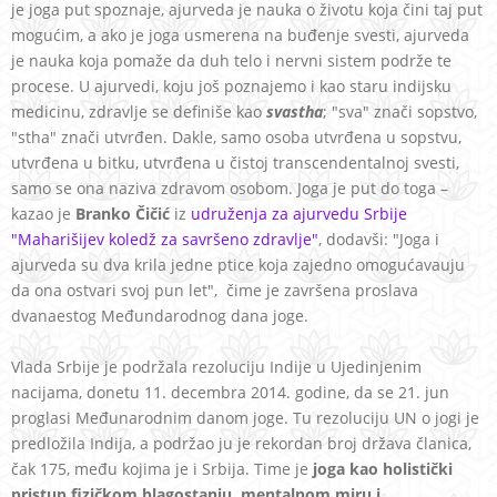
je joga put spoznaje, ajurveda je nauka o životu koja čini taj put
mogućim, a ako je joga usmerena na buđenje svesti, ajurveda
je nauka koja pomaže da duh telo i nervni sistem podrže te
procese. U ajurvedi, koju još poznajemo i kao staru indijsku
medicinu, zdravlje se definiše kao
svastha
; "sva" znači sopstvo,
"stha" znači utvrđen. Dakle, samo osoba utvrđena u sopstvu,
utvrđena u bitku, utvrđena u čistoj transcendentalnoj svesti,
samo se ona naziva zdravom osobom. Joga je put do toga –
kazao je
Branko Čičić
iz
udruženja za ajurvedu Srbije
"Maharišijev koledž za savršeno zdravlje"
, dodavši: "Joga i
ajurveda su dva krila jedne ptice koja zajedno omogućavauju
da ona ostvari svoj pun let", čime je završena proslava
dvanaestog Međundarodnog dana joge.
Vlada Srbije je podržala rezoluciju Indije u Ujedinjenim
nacijama, donetu 11. decembra 2014. godine, da se 21. jun
proglasi Međunarodnim danom joge. Tu rezoluciju UN o jogi je
predložila Indija, a podržao ju je rekordan broj država članica,
čak 175, među kojima je i Srbija. Time je
joga kao holistički
pristup fizičkom blagostanju, mentalnom miru i