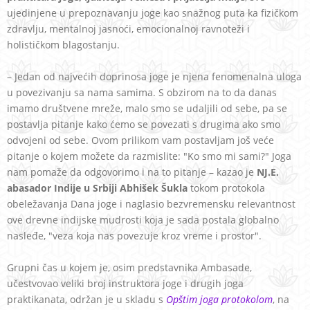
ujedinjene u prepoznavanju joge kao snažnog puta ka fizičkom
zdravlju, mentalnoj jasnoći, emocionalnoj ravnoteži i
holističkom blagostanju.
– Jedan od najvećih doprinosa joge je njena fenomenalna uloga
u povezivanju sa nama samima. S obzirom na to da danas
imamo društvene mreže, malo smo se udaljili od sebe, pa se
postavlja pitanje kako ćemo se povezati s drugima ako smo
odvojeni od sebe. Ovom prilikom vam postavljam još veće
pitanje o kojem možete da razmislite: "Ko smo mi sami?" Joga
nam pomaže da odgovorimo i na to pitanje – kazao je
NJ.E.
abasador Indije u Srbiji Abhišek Šukla
tokom protokola
obeležavanja Dana joge i naglasio bezvremensku relevantnost
ove drevne indijske mudrosti koja je sada postala globalno
nasleđe, "veza koja nas povezuje kroz vreme i prostor".
Grupni čas u kojem je, osim predstavnika Ambasade,
učestvovao veliki broj instruktora joge i drugih joga
praktikanata, održan je u skladu s
Opštim joga protokolom
, na