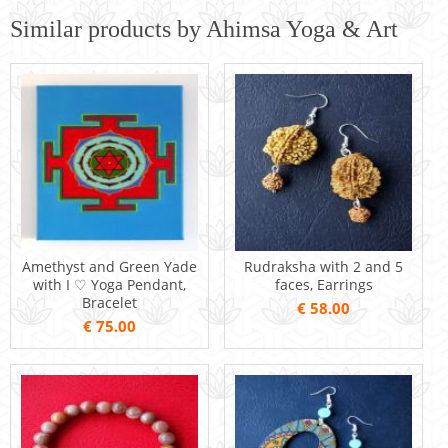
Similar products by Ahimsa Yoga & Art
Amethyst and Green Yade
Rudraksha with 2 and 5
with I ♡ Yoga Pendant,
faces, Earrings
Bracelet
€ 58.00
€ 75.00