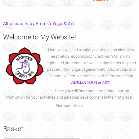
All products by Ahimsa Yoga & Art
Welcome
to My Website!
Here you will find a variety of articles on bioethics,
aesthetics, ecophilosophy, activism for animal
rights and protection, as well as tips for healthy and
peaceful life - yoga, veganism etc. Also artistic and
decorative items I create, a part of the workshop
AHIMSA YOGA & ART
.
I hope you will find much more than that, an
motivation for your activities and personal development in the first place.
Namaste, Maja
Basket