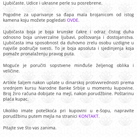
Ljubičaste.
Udice i ukrasne perle su posrebrene
.
Pogodne za uparivanje sa đapa mala brojanicom od istog
kamena koju možete pogledati
OVDE
.
Ljubičasta boja je boja krunske čakre i odraz čistog duha
odnosno boja univerzalne ljubavi, poštovanja i dostojanstva.
Ljubičasta ima sposobnost da duhovno zrelu osobu uzdigne u
najviše područje svesti. To je boja apsoluta i sjedinjenja koja
pomaže pronalaženju pravog puta.
Moguće je poručiti sopstvene minđuše željenog oblika i
veličine.
Artikle šaljem nakon uplate u dinarskoj protivvvrednosti prema
srednjem kursu Narodne Banke Srbije u momentu kupovine.
Broj žiro računa dobijate na mejl, nakon porudžbine. Poštarinu
plaća kupac.
Ukoliko imate poteškoća pri kupovini u e-šopu, napravite
porudžbinu putem mejla na stranici
KONTAKT.
Pitajte sve što vas zanima.