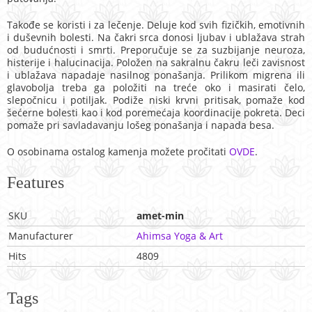
Takođe se koristi i za lečenje. Deluje kod svih fizičkih, emotivnih
i duševnih bolesti. Na čakri srca donosi ljubav i ublažava strah
od budućnosti i smrti. Preporučuje se za suzbijanje neuroza,
histerije i halucinacija. Položen na sakralnu čakru leči zavisnost
i ublažava napadaje nasilnog ponašanja. Prilikom migrena ili
glavobolja treba ga položiti na treće oko i masirati čelo,
slepočnicu i potiljak. Podiže niski krvni pritisak, pomaže kod
šećerne bolesti kao i kod poremećaja koordinacije pokreta. Deci
pomaže pri savladavanju lošeg ponašanja i napada besa.
O osobinama ostalog kamenja možete pročitati
OVDE
.
Features
SKU
amet-min
Manufacturer
Ahimsa Yoga & Art
Hits
4809
Tags