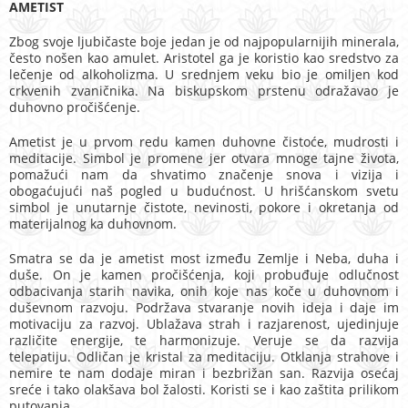
AMETIST
Zbog svoje ljubičaste boje jedan je od najpopularnijih minerala,
često nošen kao amulet. Aristotel ga je koristio kao sredstvo za
lečenje od alkoholizma. U srednjem veku bio je omiljen kod
crkvenih zvaničnika. Na biskupskom prstenu odražavao je
duhovno pročišćenje.
Ametist je u prvom redu kamen duhovne čistoće, mudrosti i
meditacije. Simbol je promene jer otvara mnoge tajne života,
pomažući nam da shvatimo značenje snova i vizija i
obogaćujući naš pogled u budućnost. U hrišćanskom svetu
simbol je unutarnje čistote, nevinosti, pokore i okretanja od
materijalnog ka duhovnom.
Smatra se da je ametist most između Zemlje i Neba, duha i
duše. On je kamen pročišćenja, koji probuđuje odlučnost
odbacivanja starih navika, onih koje nas koče u duhovnom i
duševnom razvoju. Podržava stvaranje novih ideja i daje im
motivaciju za razvoj. Ublažava strah i razjarenost, ujedinjuje
različite energije, te harmonizuje. Veruje se da razvija
telepatiju. Odličan je kristal za meditaciju. Otklanja strahove i
nemire te nam dodaje miran i bezbrižan san. Razvija osećaj
sreće i tako olakšava bol žalosti. Koristi se i kao zaštita prilikom
putovanja.