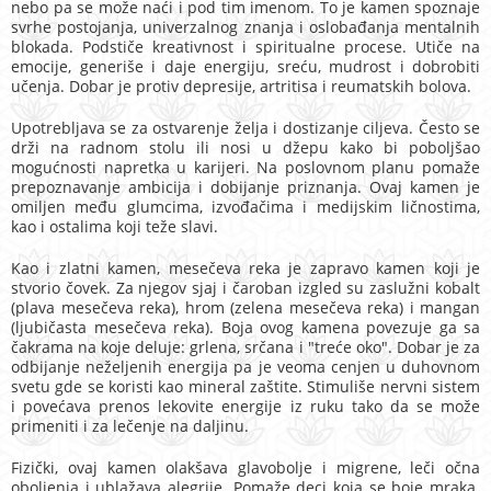
nebo pa se može naći i pod tim imenom. To je kamen spoznaje
svrhe postojanja, univerzalnog znanja i oslobađanja mentalnih
blokada. Podstiče kreativnost i spiritualne procese. Utiče na
emocije, generiše i daje energiju, sreću, mudrost i dobrobiti
učenja. Dobar je protiv depresije, artritisa i reumatskih bolova.
Upotrebljava se za ostvarenje želja i dostizanje ciljeva. Često se
drži na radnom stolu ili nosi u džepu kako bi poboljšao
mogućnosti napretka u karijeri. Na poslovnom planu pomaže
prepoznavanje ambicija i dobijanje priznanja. Ovaj kamen je
omiljen među glumcima, izvođačima i medijskim ličnostima,
kao i ostalima koji teže slavi.
Kao i zlatni kamen, mesečeva reka je zapravo kamen koji je
stvorio čovek. Za njegov sjaj i čaroban izgled su zaslužni kobalt
(plava mesečeva reka), hrom (zelena mesečeva reka) i mangan
(ljubičasta mesečeva reka). Boja ovog kamena povezuje ga sa
čakrama na koje deluje: grlena, srčana i "treće oko". Dobar je za
odbijanje neželjenih energija pa je veoma cenjen u duhovnom
svetu gde se koristi kao mineral zaštite. Stimuliše nervni sistem
i povećava prenos lekovite energije iz ruku tako da se može
primeniti i za lečenje na daljinu.
Fizički, ovaj kamen olakšava glavobolje i migrene, leči očna
oboljenja i ublažava alegrije. Pomaže deci koja se boje mraka.