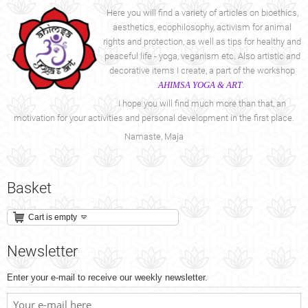
Here you will find a variety of articles on bioethics,
aesthetics, ecophilosophy, activism for animal
rights and protection, as well as tips for healthy and
peaceful life - yoga, veganism etc. Also artistic and
decorative items I create, a part of the workshop
AHIMSA YOGA & ART
.
I hope you will find much more than that, an
motivation for your activities and personal development in the first place.
Namaste, Maja
Basket
Cart is empty
Newsletter
Enter your e-mail to receive our weekly newsletter.