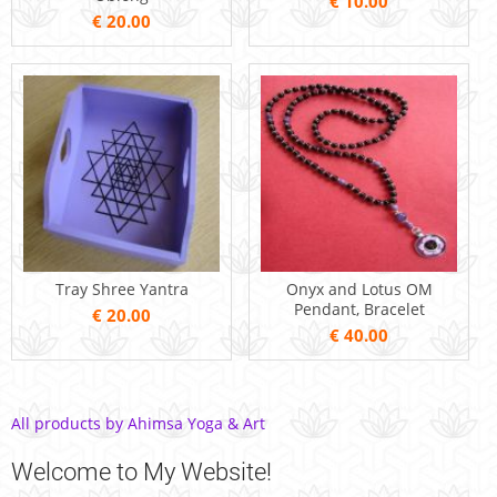
€ 10.00
€ 20.00
Tray Shree Yantra
Onyx and Lotus OM
Pendant, Bracelet
€ 20.00
€ 40.00
All products by Ahimsa Yoga & Art
Welcome
to My Website!