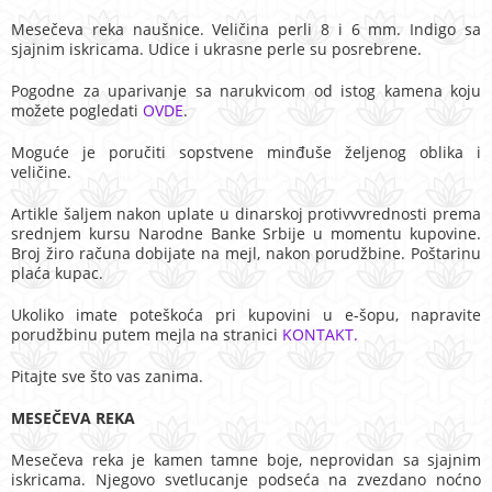
Mesečeva reka naušnice. Veličina perli 8 i 6 mm. Indigo sa
sjajnim iskricama. Udice i ukrasne perle su posrebrene.
Pogodne za uparivanje sa narukvicom od istog kamena koju
možete pogledati
OVDE
.
Moguće je poručiti sopstvene minđuše željenog oblika i
veličine.
Artikle šaljem nakon uplate u dinarskoj protivvvrednosti prema
srednjem kursu Narodne Banke Srbije u momentu kupovine.
Broj žiro računa dobijate na mejl, nakon porudžbine. Poštarinu
plaća kupac.
Ukoliko imate poteškoća pri kupovini u e-šopu, napravite
porudžbinu putem mejla na stranici
KONTAKT.
Pitajte sve što vas zanima.
MESEČEVA REKA
Mesečeva reka je kamen tamne boje, neprovidan sa sjajnim
iskricama. Njegovo svetlucanje podseća na zvezdano noćno