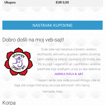
Ukupno
EUR 0,00
NASTAVAK KUPOVINE
Dobro
došli na moj veb-sajt!
Ovde ćete naći tekstove o bioetici, estetici,
ekofilozofiji, aktivizmu za prava i zaštitu životinja,
zatim alatke za zdraviji i spokojniji stil života, kao
što su joga i veganstvo, ali i upotrebne i ukrasne
predmete koje izrađujem, a koji su deo radionice
AHIMSA YOGA & ART
.
Nadam se da ćete ovde pronaći mnogo više od
toga, pre svega motivaciju za svoje aktivnosti i lični razvoj.
Namaste, Maja
Korpa