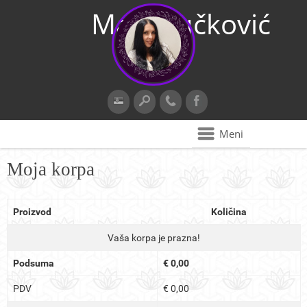
Maja Vučković
Meni
Moja korpa
Proizvod
Količina
Vaša korpa je prazna!
Podsuma
€ 0,00
PDV
€ 0,00