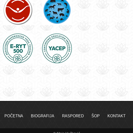
POČETNA
BIOGRAFIJA
RASPORED
ŠOP
KONTAKT