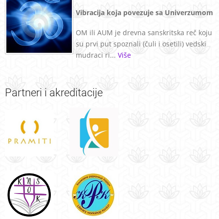
Vibracija koja povezuje sa Univerzumom
OM ili AUM je drevna sanskritska reč koju
su prvi put spoznali (čuli i osetili) vedski
mudraci ri...
Više
Partneri
i akreditacije