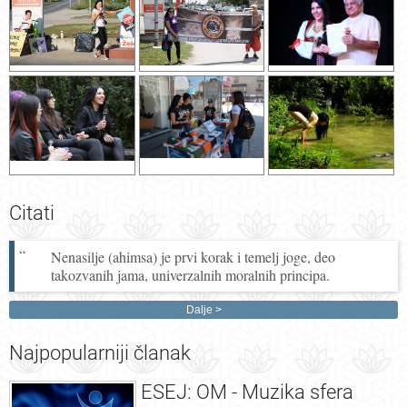
Citati
Nenasilje (ahimsa) je prvi korak i temelj joge, deo
takozvanih jama, univerzalnih moralnih principa.
Dalje
Najpopularniji
članak
ESEJ: OM - Muzika sfera