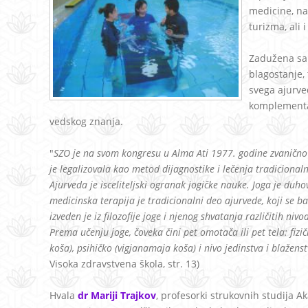
medicine, nar
turizma, ali 
Zadužena sam
blagostanje,
svega ajurved
komplementa
vedskog znanja.
"
SZO je na svom kongresu u Alma Ati 1977. godine zvanično p
je legalizovala kao metod dijagnostike i lečenja tradicional
Ajurveda je isceliteljski ogranak jogičke nauke. Joga je duh
medicinska terapija je tradicionalni deo ajurvede, koji se b
izveden je iz filozofije joge i njenog shvatanja različitih nivo
Prema učenju joge, čoveka čini pet omotača ili pet tela: f
koša), psihičko (vigjanamaja koša) i nivo jedinstva i blažen
Visoka zdravstvena škola, str. 13)
Hvala
dr Mariji Trajkov
, profesorki strukovnih studija Ak