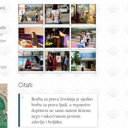
med.
nađe
lo
ktor
lnim
Citati
Borba za prava životinja je ujedno
borba za prava ljudi, a veganstvo
doprinosi ne samo našem ličnom,
nego i takozvanom javnom
zdavlju i boljitku.