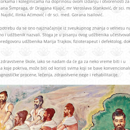
torkama i koleginicama na doprinosu ovom izdanju i otvorenosti za
na Šimpraga, dr Dragana Kljajić, mr Veroslava Stanković, dr sci. 
Najdić, Ilinka Aćimović i dr sci. med. Gorana Isailović.
a potrebu da se ono najznačajnije iz sveukupnog znanja o velnesu 
o i udžbenik nazvali. Stoga je u pisanju ovog udžbenika učestvova
predgovoru udžbenika Marija Trajkov, fizioterapeut i defektolog, do
 zdravstvene škole, iako se nadam da će ga za neko vreme biti i u
a koje pokriva, može biti od koristi svima koji se bave konvenciona
nostičke procene, lečenja, zdravstvene nege i rehabilitacije.