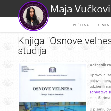
Maja Vučkovi
POČETNA
O MENI
Knjiga "Osnove velne
studija
Udžbenik za
Upravo je iza
objavila be
udžbenik na
zdravsteva š
estetičarima, 
U pisanju ov