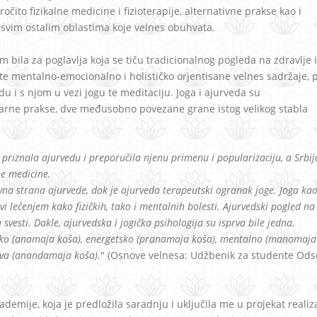
očito fizikalne medicine i fizioterapije, alternativne prakse kao i
i svim ostalim oblastima koje velnes obuhvata.
 bila za poglavlja koja se tiču tradicionalnog pogleda na zdravlje i
 te mentalno-emocionalno i holističko orjentisane velnes sadržaje, 
u i s njom u vezi jogu te meditaciju. Joga i ajurveda su
rne prakse, dve međusobno povezane grane istog velikog stabla
riznala ajurvedu i preporučila njenu primenu i popularizaciju, a Srbij
ne medicine.
ovna strana ajurvede, dok je ajurveda terapeutski ogranak joge. Joga ka
avi lečenjem kako fizičkih, tako i mentalnih bolesti. Ajurvedski pogled n
a svesti. Dakle, ajurvedska i jogička psihologija su isprva bile jedna.
izičko (anamaja koša), energetsko (pranamaja koša), mentalno (manomaja
stva (anandamaja koša).
" (Osnove velnesa: Udžbenik za studente Ods
ademije, koja je predložila saradnju i uključila me u projekat realiz