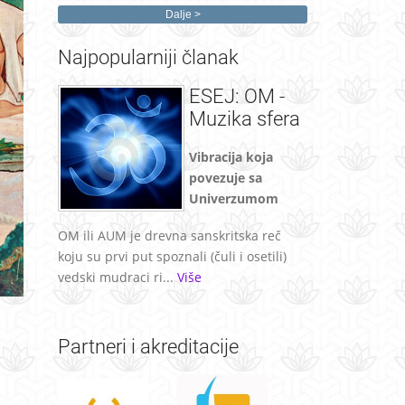
Dalje
Najpopularniji
članak
ESEJ: OM -
Muzika sfera
Vibracija koja
povezuje sa
Univerzumom
OM ili AUM je drevna sanskritska reč
koju su prvi put spoznali (čuli i osetili)
vedski mudraci ri...
Više
Partneri
i akreditacije