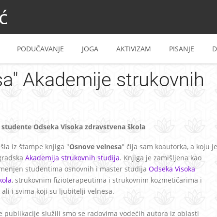
ć
PODUČAVANJE
JOGA
AKTIVIZAM
PISANJE
D
sa" Akademije strukovnih
 studente Odseka Visoka zdravstvena škola
šla iz štampe knjiga "
Osnove velnesa
" čija sam koautorka, a koju j
ogradska
Akademija strukovnih studija
. Knjiga je zamišljena kao
menjen studentima osnovnih i master studija
Odseka Visoka
kola
, strukovnim fizioterapeutima i strukovnim kozmetičarima i
ali i svima koji su ljubitelji velnesa.
e publikacije služili smo se radovima vodećih autora iz oblasti