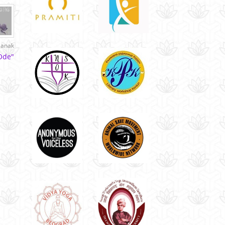
lanak
 Ode"