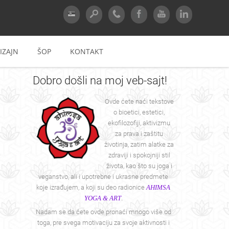
IZAJN
ŠOP
KONTAKT
Dobro
došli na moj veb-sajt!
Ovde ćete naći tekstove
o bioetici, estetici,
ekofilozofiji, aktivizmu
za prava i zaštitu
životinja, zatim alatke za
e
zdraviji i spokojniji stil
života, kao što su joga i
veganstvo, ali i upotrebne i ukrasne predmete
koje izrađujem, a koji su deo radionice
AHIMSA
YOGA & ART
.
Nadam se da ćete ovde pronaći mnogo više od
toga, pre svega motivaciju za svoje aktivnosti i