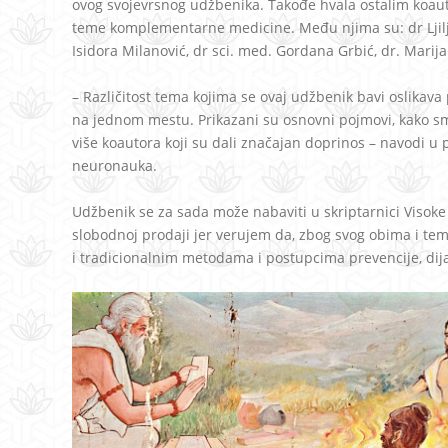
ovog svojevrsnog udžbenika. Takođe hvala ostalim koau
teme komplementarne medicine. Među njima su: dr Ljilja
Isidora Milanović, dr sci. med. Gordana Grbić, dr. Marija 
– Različitost tema kojima se ovaj udžbenik bavi oslikav
na jednom mestu. Prikazani su osnovni pojmovi, kako sm
više koautora koji su dali značajan doprinos – navodi u 
neuronauka.
Udžbenik se za sada može nabaviti u skriptarnici Visoke
slobodnoj prodaji jer verujem da, zbog svog obima i tem
i tradicionalnim metodama i postupcima prevencije, dijag