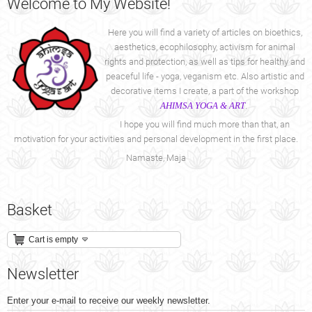
Welcome
to My Website!
Here you will find a variety of articles on bioethics,
aesthetics, ecophilosophy, activism for animal
rights and protection, as well as tips for healthy and
peaceful life - yoga, veganism etc. Also artistic and
decorative items I create, a part of the workshop
AHIMSA YOGA & ART
.
I hope you will find much more than that, an
motivation for your activities and personal development in the first place.
Namaste, Maja
Basket
Cart is empty
Newsletter
Enter your e-mail to receive our weekly newsletter.