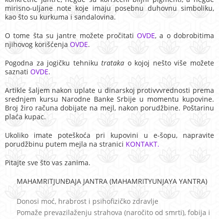
mirisno-uljane note koje imaju posebnu duhovnu simboliku,
kao što su kurkuma i sandalovina.
O tome šta su jantre možete pročitati
OVDE
, a o dobrobitima
njihovog korišćenja
OVDE
.
Pogodna za jogičku tehniku
trataka
o kojoj nešto više možete
saznati
OVDE
.
Artikle šaljem nakon uplate u dinarskoj protivvvrednosti prema
srednjem kursu Narodne Banke Srbije u momentu kupovine.
Broj žiro računa dobijate na mejl, nakon porudžbine. Poštarinu
plaća kupac.
Ukoliko imate poteškoća pri kupovini u e-šopu, napravite
porudžbinu putem mejla na stranici
KONTAKT.
Pitajte sve što vas zanima.
MAHAMRITJUNĐAJA JANTRA (MAHAMRITYUNJAYA YANTRA)
Donosi moć, hrabrost i psihofizičko zdravlje
Pomaže prevazilaženju strahova (naročito od smrti), fobija i