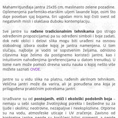
Mahamritjunđaja jantra 25x35 cm, maslinasto zelene pozadine.
Oplemenjena parfemsko-etarskim uljem lavande koje, osim što
daje poseban sjaj bojama, širi ugodan miris koji čisti svest
od
negativnih misli i
olakšava duboku kontemplaciju.
Sve jantre su
rađene tradicionalnim tehnikama
(po strogo
određenim propozicijama) pa su određeni simboli i boje zadati,
dok neki oblici i delovi slika mogu biti urađeni na osnovu
slobodnog izbora osobe kojoj je jantra namenjena. U tom
slučaju, najbolje je voditi se sopstvenim željama, odnosno
ciljevima koje želimo da postignemo koristeći jantre, kao i
intuitivnim nahođenjima (preferencijama u datom trenutku). U
tome nam može pomoći drevna vastu nauka o kojoj nešto više
možete saznati
OVDE
.
Jantre su u vidu slika na platnu, rađenih akrilnom tehnikom.
Veličina jantri može da varira, ali je ponuđena ona koja je
prilagođena praktičnim potrebama jantri.
Izrađivane su od
postojanih, etiči i ekološki podobnih boja
–
nemaju u sebi sastojke životinjskog porekla i bezbedne su za
ljude i okolinu; neotrovne, nezapaljive i neeksplozivne. Otporne
su na vodu, atmosfeske uticaje i UV zračenje. Zavisno od
konkretne jantre, negde su korišćeni biljni pigmenti, a negde