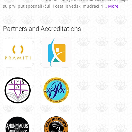
su prvi put spoznali (čuli i osetili) vedski mudraci ri...
More
Partners
and Accreditations