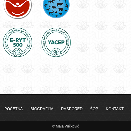
POČETNA
BIOGRAFIJA
RASPORED
ŠOP
KONTAKT
© Maja Vučković