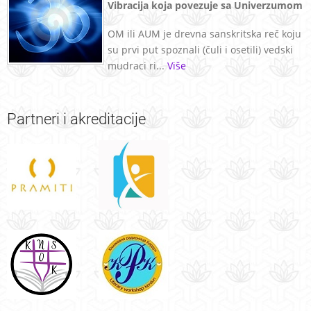
Vibracija koja povezuje sa Univerzumom
OM ili AUM je drevna sanskritska reč koju
su prvi put spoznali (čuli i osetili) vedski
mudraci ri...
Više
Partneri
i akreditacije