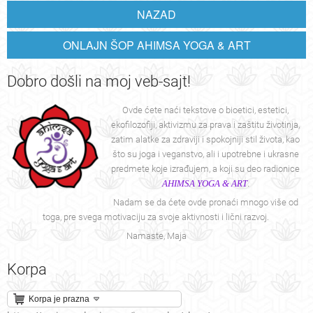
NAZAD
ONLAJN ŠOP AHIMSA YOGA & ART
Dobro
došli na moj veb-sajt!
Ovde ćete naći tekstove o bioetici, estetici,
ekofilozofiji, aktivizmu za prava i zaštitu životinja,
zatim alatke za zdraviji i spokojniji stil života, kao
što su joga i veganstvo, ali i upotrebne i ukrasne
predmete koje izrađujem, a koji su deo radionice
AHIMSA YOGA & ART
.
Nadam se da ćete ovde pronaći mnogo više od
toga, pre svega motivaciju za svoje aktivnosti i lični razvoj.
Namaste, Maja
Korpa
Korpa je prazna