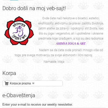
Dobro
došli na moj veb-sajt!
Ovde ćete naći tekstove o bioetici, estetici,
ekofilozofiji, aktivizmu za prava i zaštitu životinja,
zatim alatke za zdraviji i spokojniji stil života, kao
što su joga i veganstvo, ali i upotrebne i ukrasne
predmete koje izrađujem, a koji su deo radionice
AHIMSA YOGA & ART
.
Nadam se da ćete ovde pronaći mnogo više od
toga, pre svega motivaciju za svoje aktivnosti i lični razvoj.
Namaste, Maja
Korpa
Korpa je prazna
e-Obaveštenja
Enter your e-mail to receive our weekly newsletter.