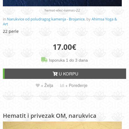
hemat-elec-namas-22
in
Narukvice od poludragog kamenja - Brojanice
, by
Ahimsa Yoga &
Art
22 perle
17.00
€
Isporuka 1 do 3 dana
U KORPU
+ Želja
+ Poređenje
Hematit i privezak OM, narukvica