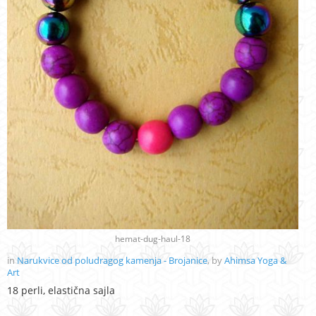
hemat-dug-haul-18
in
Narukvice od poludragog kamenja - Brojanice
, by
Ahimsa Yoga &
Art
18 perli, elastična sajla