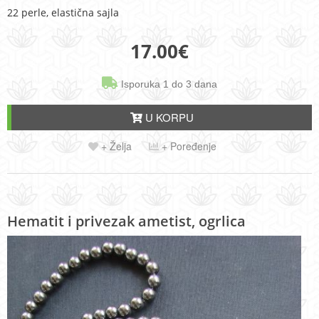
22 perle, elastična sajla
17.00
€
Isporuka 1 do 3 dana
U KORPU
+ Želja
+ Poređenje
Hematit i privezak ametist, ogrlica