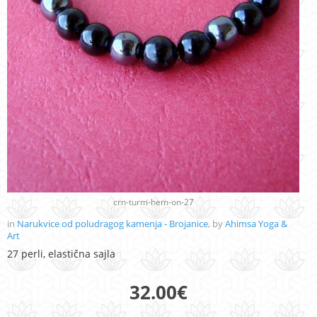
crn-turm-hem-on-27
in
Narukvice od poludragog kamenja - Brojanice
, by
Ahimsa Yoga &
Art
27 perli, elastična sajla
32.00
€