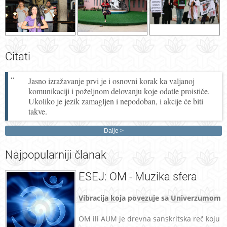
Citati
Jasno izražavanje prvi je i osnovni korak ka valjanoj
komunikaciji i poželjnom delovanju koje odatle proističe.
Ukoliko je jezik zamagljen i nepodoban, i akcije će biti
takve.
Dalje
Najpopularniji
članak
ESEJ: OM - Muzika sfera
Vibracija koja povezuje sa Univerzumom
OM ili AUM je drevna sanskritska reč koju