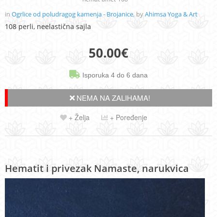
in
Ogrlice od poludragog kamenja - Brojanice
, by
Ahimsa Yoga & Art
108 perli, neelastična sajla
50.00
€
Isporuka 4 do 6 dana
NEMA NA ZALIHAMA!
+ Želja
+ Poređenje
Hematit i privezak Namaste, narukvica