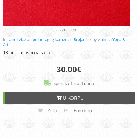
aha-hem-18
in
Narukvice od poludragog kamenja - Brojanice
, by
Ahimsa Yoga &
Art
18 perli, elastična sajla
30.00
€
Isporuka 1 do 3 dana
U KORPU
+ Želja
+ Poređenje