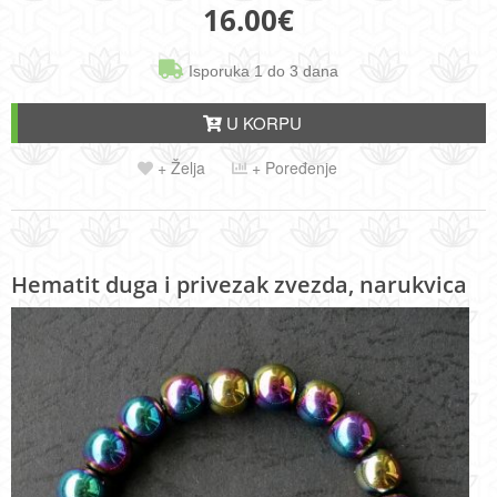
16.00
€
Isporuka 1 do 3 dana
U KORPU
+ Želja
+ Poređenje
Hematit duga i privezak zvezda, narukvica