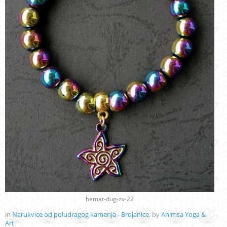
hemat-dug-zv-22
in
Narukvice od poludragog kamenja - Brojanice
, by
Ahimsa Yoga &
Art