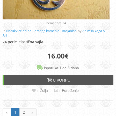
hemat-om-24
in
Narukvice od poludragog kamenja - Brojanice
, by
Ahimsa Yoga &
Art
24 perle, elastična sajla
16.00
€
Isporuka 1 do 3 dana
U KORPU
+ Želja
+ Poređenje
«
1
2
»