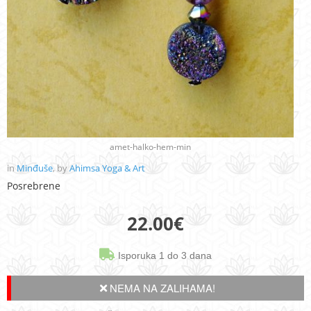
amet-halko-hem-min
in
Minđuše
, by
Ahimsa Yoga & Art
Posrebrene
22.00
€
Isporuka 1 do 3 dana
NEMA NA ZALIHAMA!