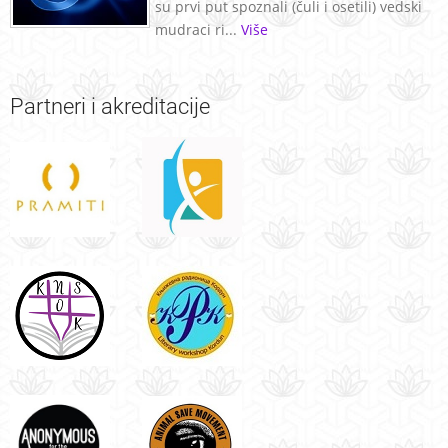
su prvi put spoznali (čuli i osetili) vedski
mudraci ri...
Više
Partneri
i akreditacije