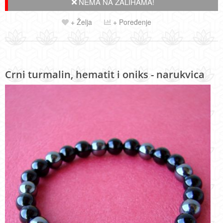
NEMA NA ZALIHAMA!
+ Želja
+ Poređenje
Crni turmalin, hematit i oniks - narukvica