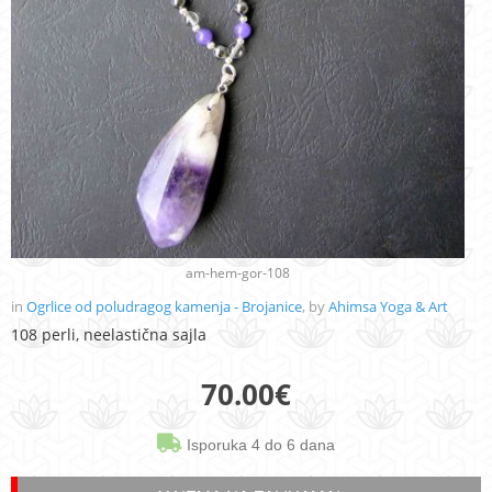
am-hem-gor-108
in
Ogrlice od poludragog kamenja - Brojanice
, by
Ahimsa Yoga & Art
108 perli, neelastična sajla
70.00
€
Isporuka 4 do 6 dana