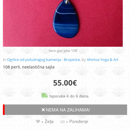
hem-gor-aha-108
in
Ogrlice od poludragog kamenja - Brojanice
, by
Ahimsa Yoga & Art
108 perli, neelastična sajla
55.00
€
Isporuka 4 do 6 dana
NEMA NA ZALIHAMA!
+ Želja
+ Poređenje