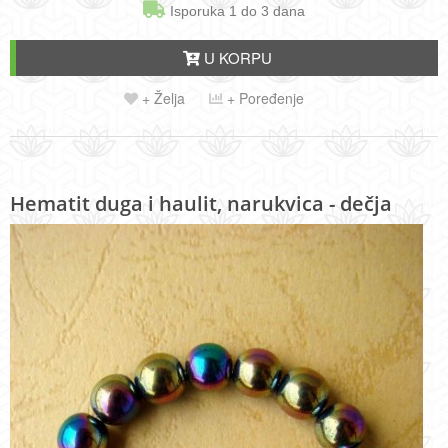
Isporuka 1 do 3 dana
U KORPU
+ Želja
+ Poređenje
Hematit duga i haulit, narukvica - dečja