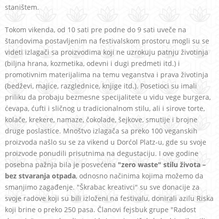
staništem.
Tokom vikenda, od 10 sati pre podne do 9 sati uveče na
štandovima postavljenim na festivalskom prostoru mogli su se
videti izlagači sa proizvodima koji ne uzrokuju patnju životinja
(biljna hrana, kozmetika, odevni i dugi predmeti itd.) i
promotivnim materijalima na temu veganstva i prava životinja
(bedževi, majice, razglednice, knjige itd.). Posetioci su imali
priliku da probaju bezmesne specijalitete u vidu vege burgera,
ćevapa, ćufti i sličnog u tradicionalnom stilu, ali i sirove torte,
kolače, krekere, namaze, čokolade, šejkove, smutije i brojne
druge poslastice. Mnoštvo izlagača sa preko 100 veganskih
proizvoda našlo su se za vikend u Dorćol Platz-u, gde su svoje
proizvode ponudili prisutnima na degustaciju. I ove godine
posebna pažnja bila je posvećena
"zero waste" stilu života –
bez stvaranja otpada
, odnosno načinima kojima možemo da
smanjimo zagađenje. "Škrabac kreativci" su sve donacije za
svoje radove koji su bili izloženi na festivalu, donirali azilu Riska
koji brine o preko 250 pasa. Članovi fejsbuk grupe "Radost