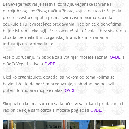
BeGeVege festival je festival zdravlja, veganske ishrane i
miroljubivog i održivog načina života, koji je nastao iz želje da
proširi svest o empatiji prema svim živim bićima kao i da
edukuje širu javnost kroz predavanja i radionice o benefitima
biljne ishrane, ekologiji, "zero waste" stilu života – bez stvaranja
otpada, permakulturi, organskoj hrani, lošim stranama
industrijskih proizvoda itd.
Više o udruženju "Sloboda za životinje" možete saznati
OVDE
, a
o BeGeVege festivalu
OVDE
.
Ukoliko organizujete događaj sa nekom od tema kojima se
bavim i želite da održim predavanje, slobodno me pozovite
putem formulara moji se nalazi
OVDE
.
Skupovi na kojima sam do sada učestvovala, kao i predavanja i
radionice koje sam održala možete pogledati
OVDE.