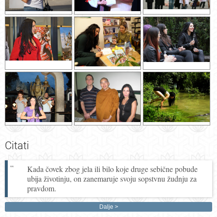
Citati
Kada čovek zbog jela ili bilo koje druge sebične pobude
ubija životinju, on zanemaruje svoju sopstvnu žudnju za
pravdom.
Dalje