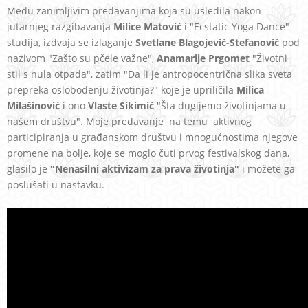
Među zanimljivim predavanjima koja su usledila nakon
jutarnjeg razgibavanja
Milice Matović
i "Ecstatic Yoga Dance"
studija, izdvaja se izlaganje
Svetlane Blagojević-Stefanović
pod
nazivom "Zašto su pčele važne",
Anamarije Prgomet
"Životni
stil s nula otpada", zatim "Da li je antropocentrična slika sveta
prepreka oslobođenju životinja?" koje je upriličila
Milica
Milašinović
i ono
Vlaste Sikimić
"Šta dugijemo životinjama u
našem društvu". Moje predavanje na temu aktivnog
participiranja u građanskom društvu i mnogućnostima njegove
promene na bolje, koje se moglo čuti prvog festivalskog dana,
glasilo je
"Nenasilni aktivizam za prava životinja"
i možete ga
poslušati u nastavku.