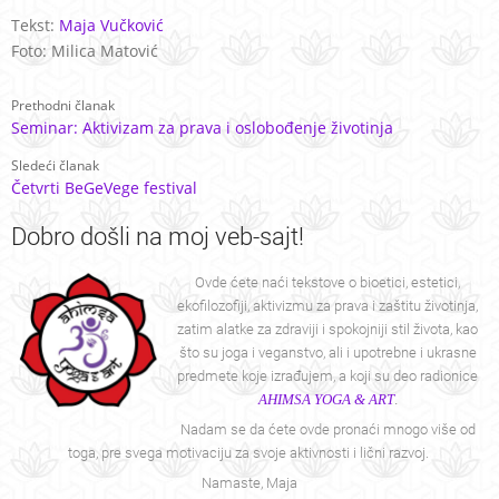
Tekst:
Maja Vučković
Foto: Milica Matović
Prethodni članak
Seminar: Aktivizam za prava i oslobođenje životinja
Sledeći članak
Četvrti BeGeVege festival
Dobro
došli na moj veb-sajt!
Ovde ćete naći tekstove o bioetici, estetici,
ekofilozofiji, aktivizmu za prava i zaštitu životinja,
zatim alatke za zdraviji i spokojniji stil života, kao
što su joga i veganstvo, ali i upotrebne i ukrasne
predmete koje izrađujem, a koji su deo radionice
AHIMSA YOGA & ART
.
Nadam se da ćete ovde pronaći mnogo više od
toga, pre svega motivaciju za svoje aktivnosti i lični razvoj.
Namaste, Maja