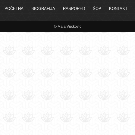
POČETNA
BIOGRAFIJA
RASPORED
ŠOP
KONTAKT
© Maja Vučković