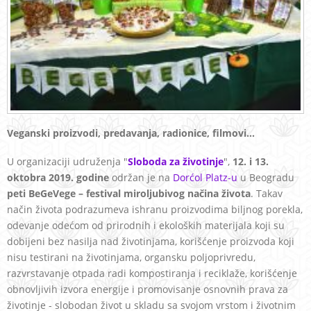
Veganski proizvodi, predavanja, radionice, filmovi...
U organizaciji udruženja "
Sloboda za životinje
",
12. i 13.
oktobra 2019. godine
održan je na
Dorćol Platz-u
u Beogradu
peti BeGeVege – festival miroljubivog načina života
. Takav
način života podrazumeva ishranu proizvodima biljnog porekla,
odevanje odećom od prirodnih i ekoloških materijala koji su
dobijeni bez nasilja nad životinjama, korišćenje proizvoda koji
nisu testirani na životinjama, organsku poljoprivredu,
razvrstavanje otpada radi kompostiranja i reciklaže, korišćenje
obnovljivih izvora energije i promovisanje osnovnih prava za
životinje - slobodan život u skladu sa svojom vrstom i životnim