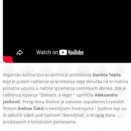
Vegansko kulinarstvo praktično je predstavila
Daniela Tepša
,
koja je putem radionice pripremanja vege doručka na tri načina
prisutne uputila u načine spremanja zanimljivih obroka, dok je
radionica kuvanja "Domaće, a vege! " upriličila
Aleksandra
Janković
. Prvog dana festival je zatvoren zapaženim hrvatskih
filmom
Andree Čakić
o nevidljivim životinjama i ljudima koji su
ih odlučili videti pod nazivom "Nevidljive", a drugog dana
predstavom o klimatskim pomenama.