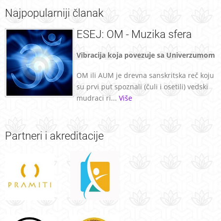
Najpopularniji
članak
ESEJ: OM - Muzika sfera
Vibracija koja povezuje sa Univerzumom
OM ili AUM je drevna sanskritska reč koju
su prvi put spoznali (čuli i osetili) vedski
mudraci ri...
Više
Partneri
i akreditacije