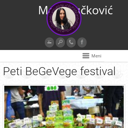
Maja Vučković
Meni
Peti BeGeVege festival