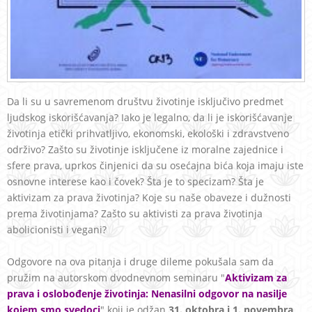
Da li su u savremenom društvu životinje isključivo predmet
ljudskog iskorišćavanja? Iako je legalno, da li je iskorišćavanje
životinja etički prihvatljivo, ekonomski, ekološki i zdravstveno
održivo? Zašto su životinje isključene iz moralne zajednice i
sfere prava, uprkos činjenici da su osećajna bića koja imaju iste
osnovne interese kao i čovek? Šta je to specizam? Šta je
aktivizam za prava životinja? Koje su naše obaveze i dužnosti
prema životinjama? Zašto su aktivisti za prava životinja
abolicionisti i vegani?
Odgovore na ova pitanja i druge dileme pokušala sam da
pružim na autorskom dvodnevnom seminaru "
Aktivizam za
prava i oslobođenje životinja: Nenasilni odgovor na nasilje
kojem smo svedoci
" koji je odžan
31. oktobra i 1. novembra