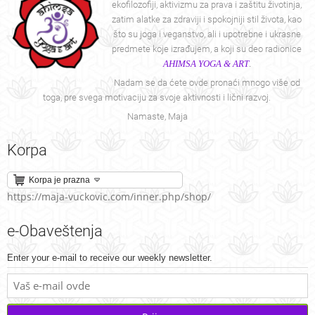
ekofilozofiji, aktivizmu za prava i zaštitu životinja,
zatim alatke za zdraviji i spokojniji stil života, kao
što su joga i veganstvo, ali i upotrebne i ukrasne
predmete koje izrađujem, a koji su deo radionice
AHIMSA YOGA & ART
.
Nadam se da ćete ovde pronaći mnogo više od
toga, pre svega motivaciju za svoje aktivnosti i lični razvoj.
Namaste, Maja
Korpa
Korpa je prazna
https://maja-vuckovic.com/inner.php/shop/
e-Obaveštenja
Enter your e-mail to receive our weekly newsletter.