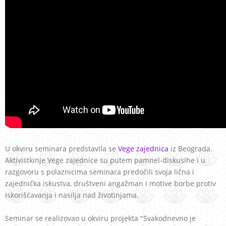
U okviru seminara predstavila se
Vege zajednica
iz Beograda.
Aktivistkinje Vege zajednice su putem pamnel-diskusihe i u
razgovoru s polaznicima seminara predočili svoja lična i
zajednička iskustva, društveni angažman i motive borbe protiv
iskorišćavanja i nasilja nad životinjama.
Seminar se realizovao u okviru projekta "Svakodnevno je