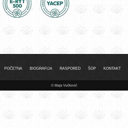
POČETNA
BIOGRAFIJA
RASPORED
ŠOP
KONTAKT
© Maja Vučković