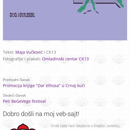
Tekst:
Maja Vučković
i CK13
Fotografije i plakati:
Omladinski centar CK13
Prethodni članak
Promocija knjige "Dar ethosa" u Crnoj kući
Sledeći članak
Peti BeGeVege festival
Dobro
došli na moj veb-sajt!
Ovde ćete naći tekstove o bioetici, estetici,