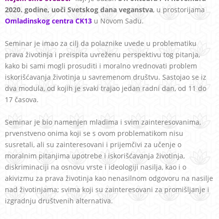
2020. godine, uoči Svetskog dana veganstva
,
u prostorijama
Omladinskog centra CK13
u Novom Sadu.
Seminar je imao za cilj da polaznike uvede u problematiku
prava životinja i preispita uvreženu perspektivu tog pitanja,
kako bi sami mogli prosuditi i moralno vrednovati problem
iskorišćavanja životinja u savremenom društvu. Sastojao se iz
dva modula, od kojih je svaki trajao jedan radni dan, od 11 do
17 časova.
Seminar je bio namenjen mladima i svim zainteresovanima,
prvenstveno onima koji se s ovom problematikom nisu
susretali, ali su zainteresovani i prijemčivi za učenje o
moralnim pitanjima upotrebe i iskorišćavanja životinja,
diskriminaciji na osnovu vrste i ideologiji nasilja, kao i o
akivizmu za prava životinja kao nenasilnom odgovoru na nasilje
nad životinjama; svima koji su zainteresovani za promišljanje i
izgradnju društvenih alternativa.