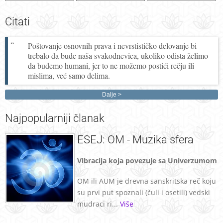
Citati
Poštovanje osnovnih prava i nevrstističko delovanje bi
trebalo da bude naša svakodnevica, ukoliko odista želimo
da budemo humani, jer to ne možemo postići rečju ili
mislima, već samo delima.
Dalje
Najpopularniji
članak
ESEJ: OM - Muzika sfera
Vibracija koja povezuje sa Univerzumom
OM ili AUM je drevna sanskritska reč koju
su prvi put spoznali (čuli i osetili) vedski
mudraci ri...
Više