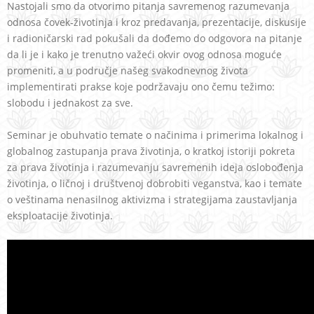
Nastojali smo da otvorimo pitanja savremenog razumevanja
odnosa čovek-životinja i kroz predavanja, prezentacije, diskusije
i radioničarski rad pokušali da dođemo do odgovora na pitanje
da li je i kako je trenutno važeći okvir ovog odnosa moguće
promeniti, a u područje našeg svakodnevnog života
implementirati prakse koje podržavaju ono čemu težimo:
slobodu i jednakost za sve.
Seminar je obuhvatio temate o načinima i primerima lokalnog i
globalnog zastupanja prava životinja, o kratkoj istoriji pokreta
za prava životinja i razumevanju savremenih ideja oslobođenja
životinja, o ličnoj i društvenoj dobrobiti veganstva, kao i temate
o veštinama nenasilnog aktivizma i strategijama zaustavljanja
eksploatacije životinja.