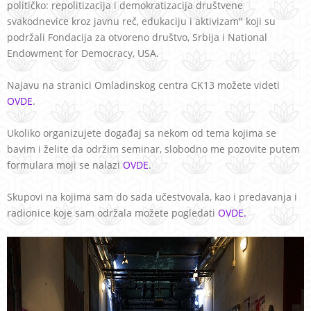
političko: repolitizacija i demokratizacija društvene
svakodnevice kroz javnu reč, edukaciju i aktivizam" koji su
podržali Fondacija za otvoreno društvo, Srbija i National
Endowment for Democracy, USA.
Najavu na stranici Omladinskog centra CK13 možete videti
OVDE
.
Ukoliko organizujete događaj sa nekom od tema kojima se
bavim i želite da održim seminar, slobodno me pozovite putem
formulara moji se nalazi
OVDE
.
Skupovi na kojima sam do sada učestvovala, kao i predavanja i
radionice koje sam održala možete pogledati
OVDE.