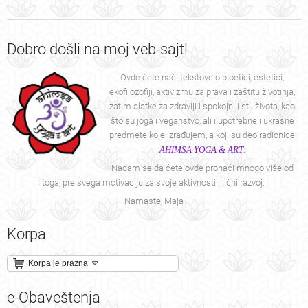
Dobro
došli na moj veb-sajt!
Ovde ćete naći tekstove o bioetici, estetici,
ekofilozofiji, aktivizmu za prava i zaštitu životinja,
zatim alatke za zdraviji i spokojniji stil života, kao
što su joga i veganstvo, ali i upotrebne i ukrasne
predmete koje izrađujem, a koji su deo radionice
AHIMSA YOGA & ART
.
Nadam se da ćete ovde pronaći mnogo više od
toga, pre svega motivaciju za svoje aktivnosti i lični razvoj.
Namaste, Maja
Korpa
Korpa je prazna
e-Obaveštenja