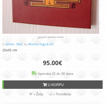
gayatri-jantra-mant
in
Jantre - Slike
, by
Ahimsa Yoga & Art
25x35 cm
95.00
€
Isporuka 15 do 30 dana
U KORPU
+ Želja
+ Poređenje