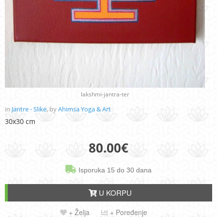
lakshmi-jantra-ter
in
Jantre - Slike
, by
Ahimsa Yoga & Art
30x30 cm
80.00
€
Isporuka 15 do 30 dana
U KORPU
+ Želja
+ Poređenje