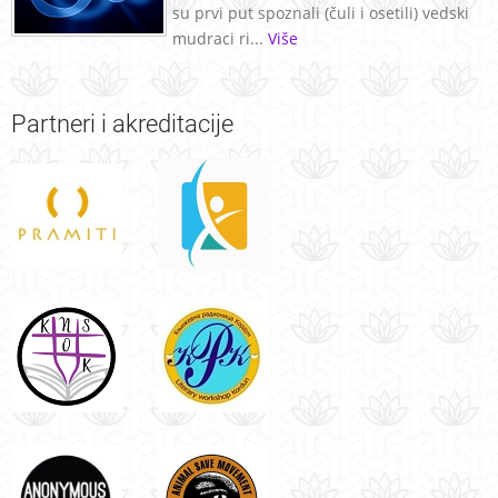
su prvi put spoznali (čuli i osetili) vedski
mudraci ri...
Više
Partneri
i akreditacije