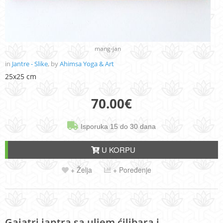
mang-jan
in
Jantre - Slike
, by
Ahimsa Yoga & Art
25x25 cm
70.00
€
Isporuka 15 do 30 dana
U KORPU
+ Želja
+ Poređenje
Gajatri jantra sa uljem ćilibara i