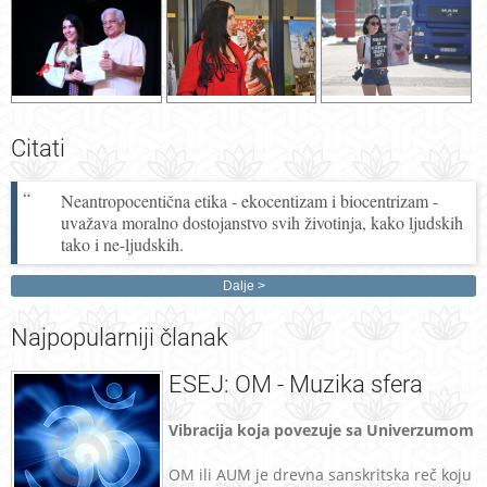
Citati
Neantropocentična etika - ekocentizam i biocentrizam -
uvažava moralno dostojanstvo svih životinja, kako ljudskih
tako i ne-ljudskih.
Dalje
Najpopularniji
članak
ESEJ: OM - Muzika sfera
Vibracija koja povezuje sa Univerzumom
OM ili AUM je drevna sanskritska reč koju