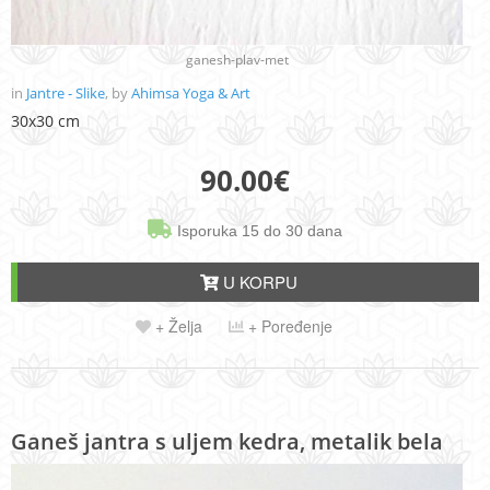
ganesh-plav-met
in
Jantre - Slike
, by
Ahimsa Yoga & Art
30x30 cm
90.00
€
Isporuka 15 do 30 dana
U KORPU
+ Želja
+ Poređenje
Ganeš jantra s uljem kedra, metalik bela