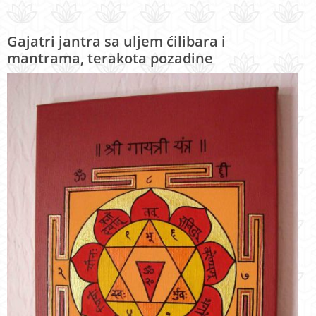
Gajatri jantra sa uljem ćilibara i
mantrama, terakota pozadine