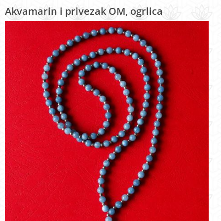
Akvamarin i privezak OM, ogrlica