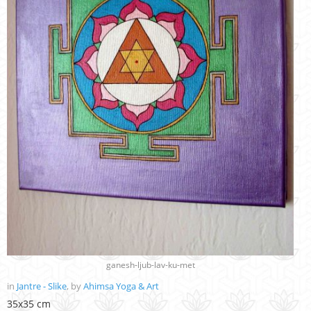
ganesh-ljub-lav-ku-met
in
Jantre - Slike
, by
Ahimsa Yoga & Art
35x35 cm