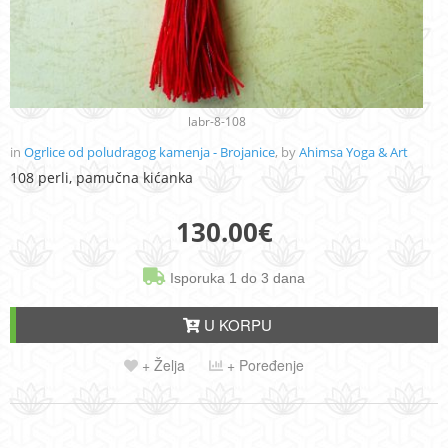
labr-8-108
in
Ogrlice od poludragog kamenja - Brojanice
, by
Ahimsa Yoga & Art
108 perli, pamučna kićanka
130.00
€
Isporuka 1 do 3 dana
U KORPU
+ Želja
+ Poređenje