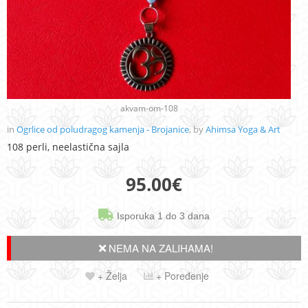
akvam-om-108
in
Ogrlice od poludragog kamenja - Brojanice
, by
Ahimsa Yoga & Art
108 perli, neelastična sajla
95.00
€
Isporuka 1 do 3 dana
NEMA NA ZALIHAMA!
+ Želja
+ Poređenje