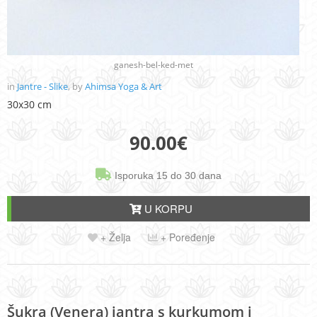
ganesh-bel-ked-met
in
Jantre - Slike
, by
Ahimsa Yoga & Art
30x30 cm
90.00
€
Isporuka 15 do 30 dana
U KORPU
+ Želja
+ Poređenje
Šukra (Venera) jantra s kurkumom i