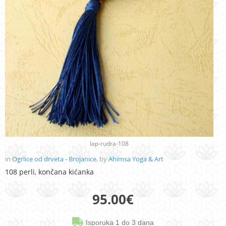
lap-rudra-108
in
Ogrlice od drveta - Brojanice
, by
Ahimsa Yoga & Art
108 perli, končana kićanka
95.00
€
Isporuka 1 do 3 dana