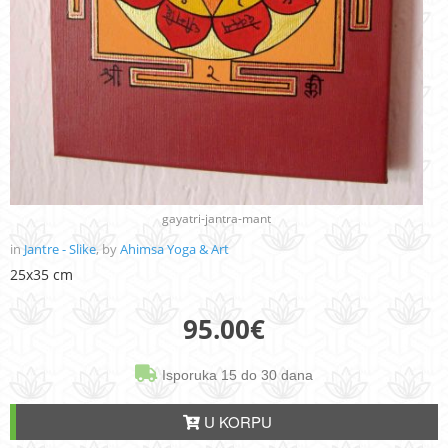
gayatri-jantra-mant
in
Jantre - Slike
, by
Ahimsa Yoga & Art
25x35 cm
95.00
€
Isporuka 15 do 30 dana
U KORPU