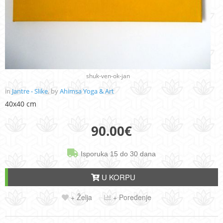
shuk-ven-ok-jan
in
Jantre - Slike
, by
Ahimsa Yoga & Art
40x40 cm
90.00
€
Isporuka 15 do 30 dana
U KORPU
+ Želja
+ Poređenje