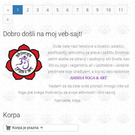
«
1
2
3
4
5
6
7
8
9
10
11
»
Dobro
došli na moj veb-sajt!
Ovde ćete naći tekstove o bioetici, estetici,
ekofilozofiji, aktivizmu za prava i zaštitu životinja,
zatim alatke za zdraviji i spokojniji stil života, kao
što su joga i veganstvo, ali i upotrebne i ukrasne
predmete koje izrađujem, a koji su deo radionice
AHIMSA YOGA & ART
.
Nadam se da ćete ovde pronaći mnogo više od
toga, pre svega motivaciju za svoje aktivnosti i lični razvoj.
Namaste, Maja
Korpa
Korpa je prazna