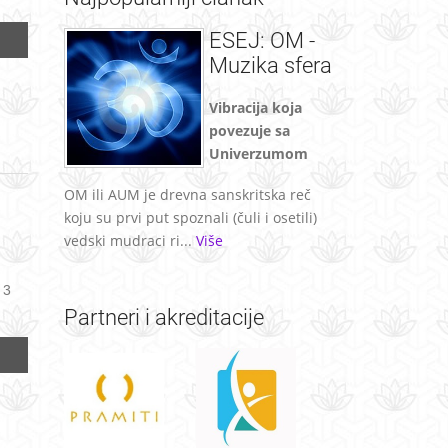
ESEJ: OM -
Muzika sfera
Vibracija koja
povezuje sa
Univerzumom
OM ili AUM je drevna sanskritska reč
koju su prvi put spoznali (čuli i osetili)
vedski mudraci ri...
Više
 3
Partneri
i akreditacije