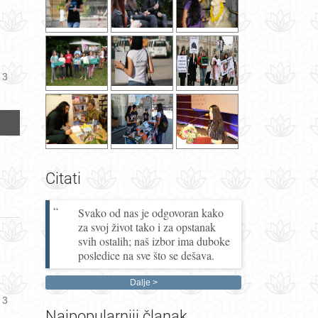
 3
Citati
Svako od nas je odgovoran kako
za svoj život tako i za opstanak
svih ostalih; naš izbor ima duboke
posledice na sve što se dešava.
Dalje
 3
Najpopularniji
članak