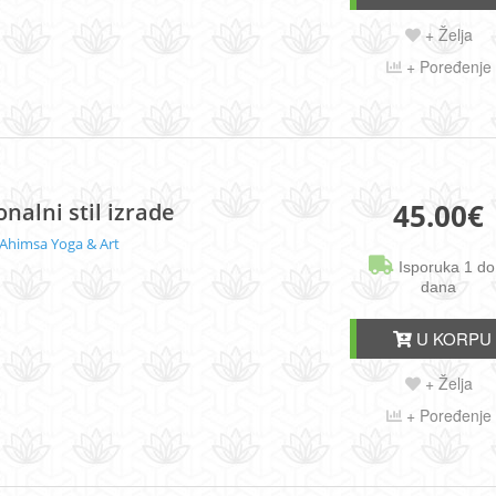
+ Želja
+ Poređenje
45.00
€
ionalni stil izrade
Ahimsa Yoga & Art
Isporuka 1 do
dana
U KORPU
+ Želja
+ Poređenje