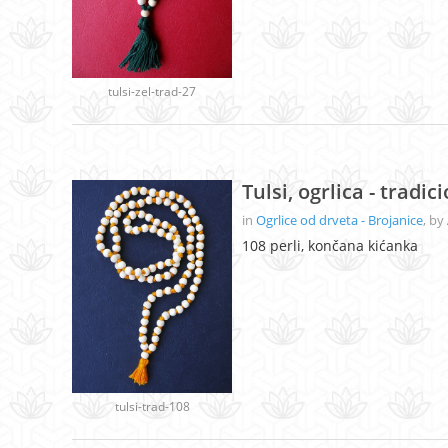
tulsi-zel-trad-27
Tulsi, ogrlica - tradic
in
Ogrlice od drveta - Brojanice
, by
108 perli, končana kićanka
tulsi-trad-108