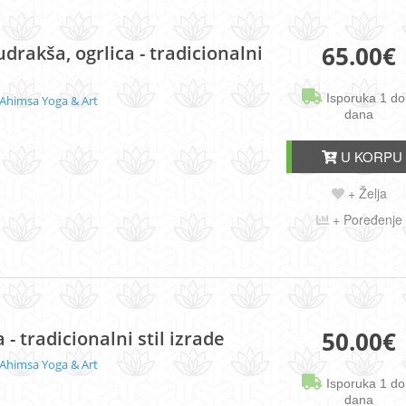
65.00
€
udrakša, ogrlica - tradicionalni
Isporuka 1 do
Ahimsa Yoga & Art
dana
U KORPU
+ Želja
+ Poređenje
50.00
€
 - tradicionalni stil izrade
Ahimsa Yoga & Art
Isporuka 1 do
dana