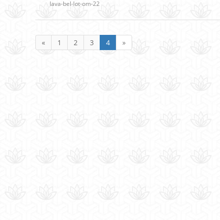
lava-bel-lot-om-22
«
1
2
3
4
»