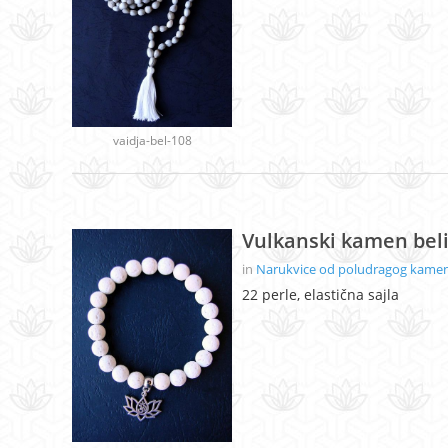
vaidja-bel-108
Vulkanski kamen beli
in
Narukvice od poludragog kamenj
22 perle, elastična sajla