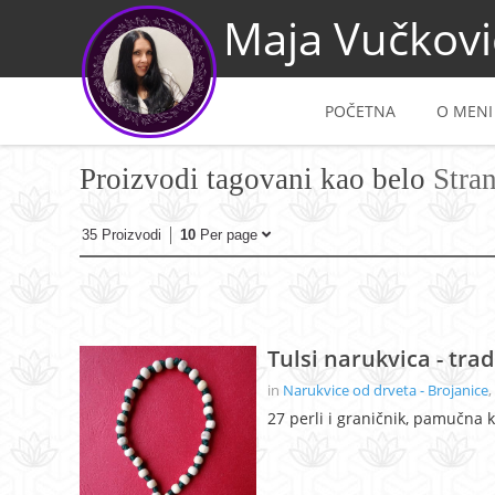
Maja Vučkovi
POČETNA
O MENI
Proizvodi tagovani kao belo
Stra
35 Proizvodi
10
Per page
Tulsi narukvica - trad
in
Narukvice od drveta - Brojanice
,
27 perli i graničnik, pamučna 