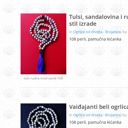
Tulsi, sandalovina i r
stil izrade
in
Ogrlice od drveta - Brojanice
, by
108 perli, pamučna kićanka
tuls-rudra-trad-sand-108
Vaiđajanti beli ogrlica
in
Ogrlice od drveta - Brojanice
, by
108 perli, pamučna kićanka