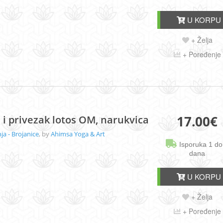
U KORPU
+ Želja
+ Poređenje
17.00
€
 i privezak lotos OM, narukvica
a - Brojanice
, by
Ahimsa Yoga & Art
Isporuka 1 do
dana
U KORPU
+ Želja
+ Poređenje