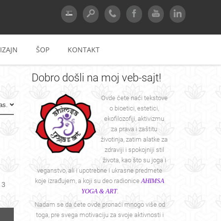
IZAJN
ŠOP
KONTAKT
Dobro
došli na moj veb-sajt!
Ovde ćete naći tekstove
as.
o bioetici, estetici,
ekofilozofiji, aktivizmu
za prava i zaštitu
životinja, zatim alatke za
zdraviji i spokojniji stil
života, kao što su joga i
veganstvo, ali i upotrebne i ukrasne predmete
koje izrađujem, a koji su deo radionice
AHIMSA
 3
YOGA & ART
.
Nadam se da ćete ovde pronaći mnogo više od
toga, pre svega motivaciju za svoje aktivnosti i