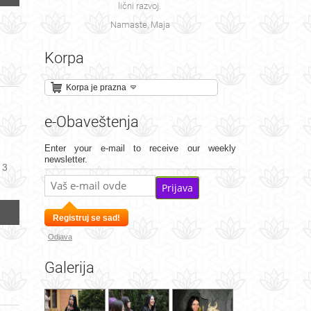
lični razvoj.
Namaste, Maja
Korpa
Korpa je prazna
e-Obaveštenja
Enter your e-mail to receive our weekly
newsletter.
 3
Prijava
Registruj se sad!
Odjava
Galerija