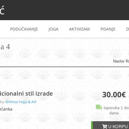
ć
PODUČAVANJE
JOGA
AKTIVIZAM
PISANJE
D
na 4
Naslov R
30.00
€
icionalni stil izrade
 by
Ahimsa Yoga & Art
Isporuka 1 do
kićanka
dana
U KORPU