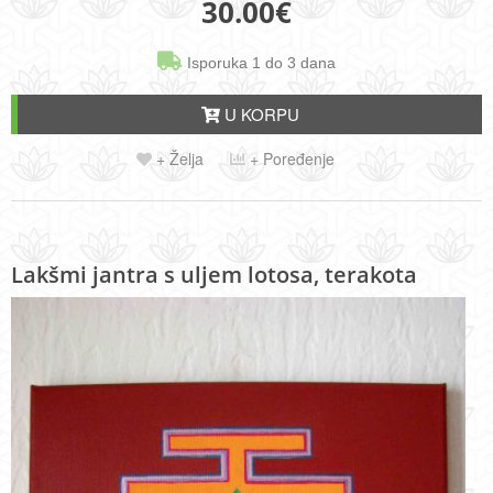
30.00
€
Isporuka 1 do 3 dana
U KORPU
+ Želja
+ Poređenje
Lakšmi jantra s uljem lotosa, terakota