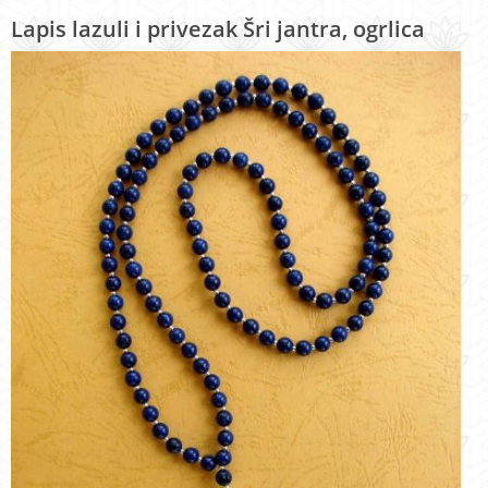
Lapis lazuli i privezak Šri jantra, ogrlica