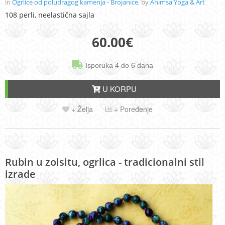
in
Ogrlice od poludragog kamenja - Brojanice
, by
Ahimsa Yoga & Art
108 perli, neelastična sajla
60.00
€
Isporuka 4 do 6 dana
U KORPU
+ Želja
+ Poređenje
Rubin u zoisitu, ogrlica - tradicionalni stil
izrade