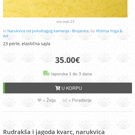
oni-mal-23
in
Narukvice od poludragog kamenja - Brojanice
, by
Ahimsa Yoga &
Art
23 perle, elastična sajla
35.00
€
Isporuka 1 do 3 dana
U KORPU
+ Želja
+ Poređenje
Rudrakša i jagoda kvarc, narukvica