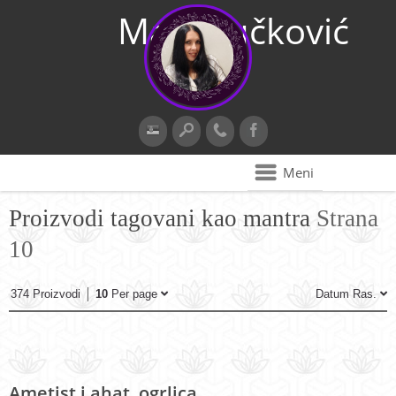
Maja Vučković
Meni
Proizvodi tagovani kao mantra
Strana
10
374 Proizvodi
10
Per page
Datum Ras.
Ametist i ahat, ogrlica