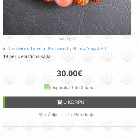
rud-jag-19
in
Narukvice od drveta - Brojanice
, by
Ahimsa Yoga & Art
19 perli, elastična sajla
30.00
€
Isporuka 1 do 3 dana
U KORPU
+ Želja
+ Poređenje