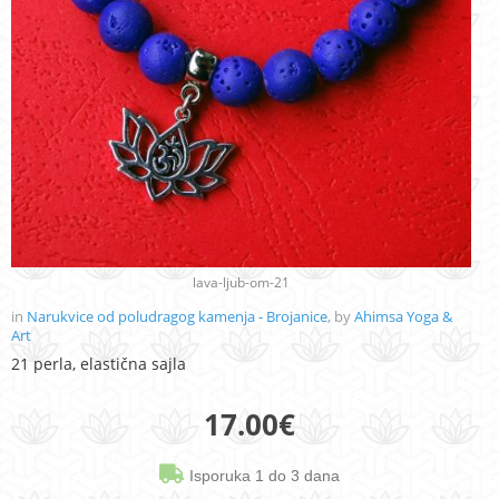
lava-ljub-om-21
in
Narukvice od poludragog kamenja - Brojanice
, by
Ahimsa Yoga &
Art
21 perla, elastična sajla
17.00
€
Isporuka 1 do 3 dana