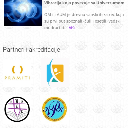
Vibracija koja povezuje sa Univerzumom
OM ili AUM je drevna sanskritska reč koju
su prvi put spoznali (čuli i osetili) vedski
mudraci ri...
Više
Partneri
i akreditacije