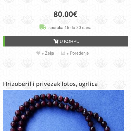
80.00
€
Isporuka 15 do 30 dana
U KORPU
+ Želja
+ Poređenje
Hrizoberil i privezak lotos, ogrlica