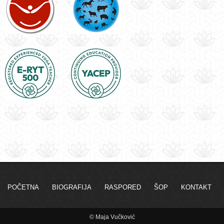
POČETNA
BIOGRAFIJA
RASPORED
ŠOP
KONTAKT
© Maja Vučković