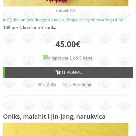
rub-zoi-108
in
Ogrlice od poludragog kamenja - Brojanice
, by
Ahimsa Yoga & Art
108 perli, končana kićanka
45.00
€
Isporuka 1 do 3 dana
U KORPU
+ Želja
+ Poređenje
Oniks, malahit i jin-jang, narukvica