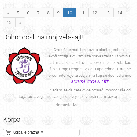
«
5
6
7
8
9
10
11
12
13
14
15
»
Dobro
došli na moj veb-sajt!
Ovde ćete naći tekstove o bioetici, estetici,
ekofilozofiji, aktivizmu za prava i zaštitu životinja,
zatim alatke za zdraviji i spokojniji stil života, kao
što su joga i veganstvo, ali i upotrebne i ukrasne
predmete koje izrađujem, a koji su deo radionice
AHIMSA YOGA & ART
.
Nadam se da ćete ovde pronaći mnogo više od
toga, pre svega motivaciju za svoje aktivnosti i lični razvoj.
Namaste, Maja
Korpa
Korpa je prazna