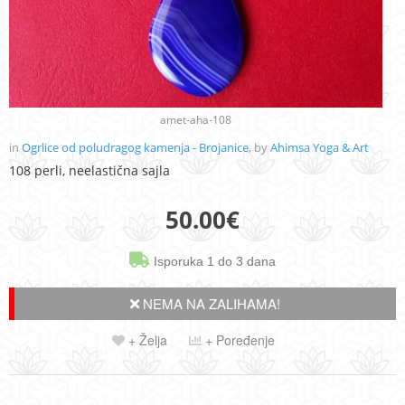
amet-aha-108
in
Ogrlice od poludragog kamenja - Brojanice
, by
Ahimsa Yoga & Art
108 perli, neelastična sajla
50.00
€
Isporuka 1 do 3 dana
NEMA NA ZALIHAMA!
+ Želja
+ Poređenje