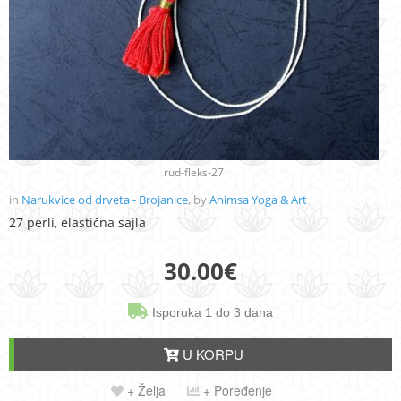
rud-fleks-27
in
Narukvice od drveta - Brojanice
, by
Ahimsa Yoga & Art
27 perli, elastična sajla
30.00
€
Isporuka 1 do 3 dana
U KORPU
+ Želja
+ Poređenje