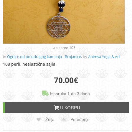
lap-shree-108
in
Ogrlice od poludragog kamenja - Brojanice
, by
Ahimsa Yoga & Art
108 perli, neelastična sajla
70.00
€
Isporuka 1 do 3 dana
U KORPU
+ Želja
+ Poređenje