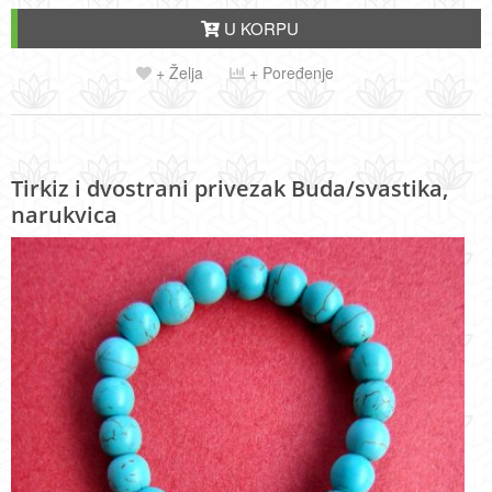
U KORPU
+ Želja
+ Poređenje
Tirkiz i dvostrani privezak Buda/svastika,
narukvica