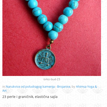
tirkiz-bud-23
in
Narukvice od poludragog kamenja - Brojanice
, by
Ahimsa Yoga &
Art
23 perle i graničnik, elastična sajla