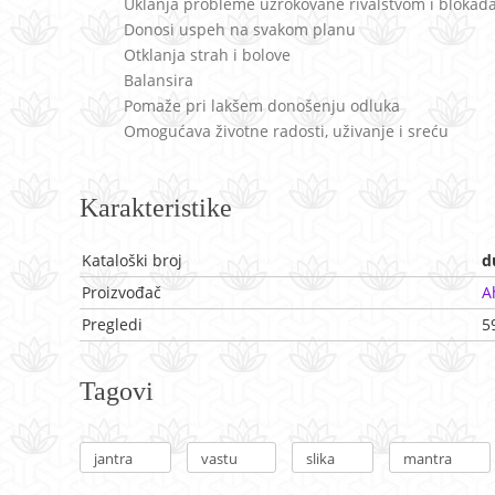
Uklanja probleme uzrokovane rivalstvom i bloka
Donosi uspeh na svakom planu
Otklanja strah i bolove
Balansira
Pomaže pri lakšem donošenju odluka
Omogućava životne radosti, uživanje i sreću
Karakteristike
Kataloški broj
d
Proizvođač
A
Pregledi
5
Tagovi
jantra
vastu
slika
mantra