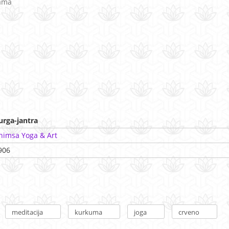
dama
urga-jantra
himsa Yoga & Art
906
meditacija
kurkuma
joga
crveno