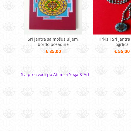
Šri jantra sa mošus uljem,
Tirkiz i Šri jantra
bordo pozadine
ogrlica
€ 85,00
€ 55,00
Svi proizvodi po Ahimsa Yoga & Art