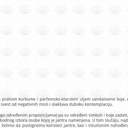
 prahom kurkume i parfemsko-etarskim uljem sandalovine koje, 
i svest
od negativnih misli i
olakšava duboku kontemplaciju.
ogo određenim propozicijama) pa su određeni simboli i boje zadati
lobodnog izbora osobe kojoj je jantra namenjena. U tom slučaju, naj
e želimo da postignemo koristeći jantre, kao i intuitivnim nahođe