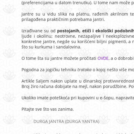
(preferencijama u datom trenutku). U tome nam može po
Jantre su u vidu slika na platnu, rađenih akrilnom t
prilagođena praktičnim potrebama jantri.
Izrađivane su od
postojanih, etiči i ekološki podobni
ljude i okolinu; neotrovne, nezapaljive i neeksploziv
konkretne jantre, negde su korišćeni biljni pigmenti, 
što su kurkuma i sandalovina.
O tome šta su jantre možete pročitati
OVDE
, a o dobrob
Pogodna za jogičku tehniku
trataka
o kojoj nešto više m
Artikle šaljem nakon uplate u dinarskoj protivvvredn
Broj žiro računa dobijate na mejl, nakon porudžbine. Po
Ukoliko imate poteškoća pri kupovini u e-šopu, napravi
Pitajte sve što vas zanima.
DURGA JANTRA (DURGA YANTRA)