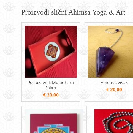
Proizvodi slični Ahimsa Yoga & Art
Poslužavnik Muladhara
Ametist, visak
čakra
€ 20,00
€ 20,00