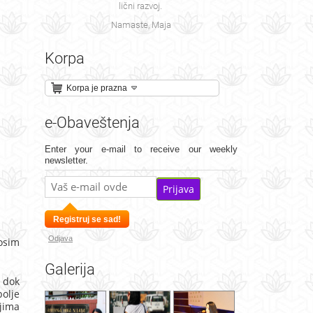
lični razvoj.
Namaste, Maja
Korpa
Korpa je prazna
e-Obaveštenja
Enter your e-mail to receive our weekly
newsletter.
Prijava
Registruj se sad!
Odjava
osim
Galerija
, dok
bolje
njima