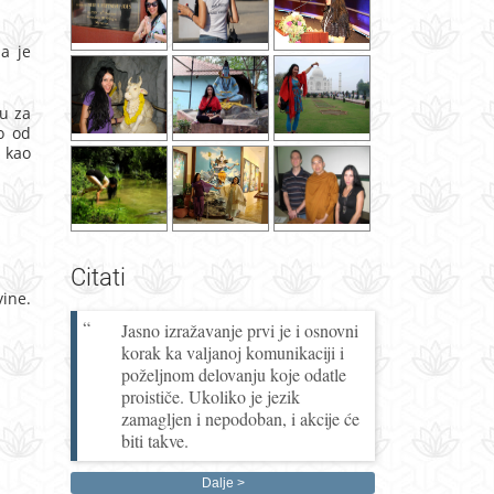
a je
u za
o od
, kao
Citati
ine.
Jasno izražavanje prvi je i osnovni
korak ka valjanoj komunikaciji i
poželjnom delovanju koje odatle
proističe. Ukoliko je jezik
zamagljen i nepodoban, i akcije će
biti takve.
Dalje