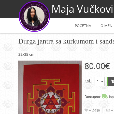
Maja Vučkovi
POČETNA
O MENI
Durga jantra sa kurkumom i sand
25x35 cm
80.00
€
Kol.
Dostupno:
Isp
+ Želja
+ 