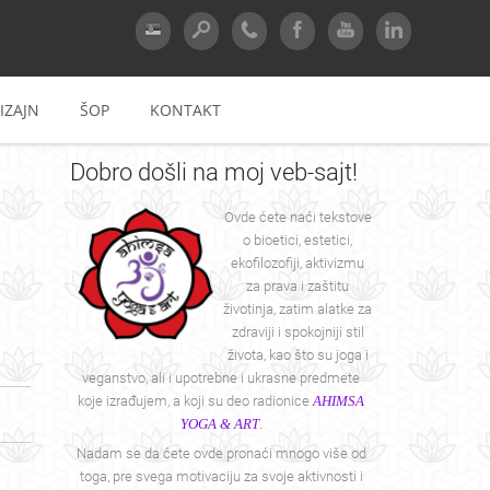
IZAJN
ŠOP
KONTAKT
Dobro
došli na moj veb-sajt!
Ovde ćete naći tekstove
o bioetici, estetici,
ekofilozofiji, aktivizmu
za prava i zaštitu
životinja, zatim alatke za
zdraviji i spokojniji stil
života, kao što su joga i
veganstvo, ali i upotrebne i ukrasne predmete
koje izrađujem, a koji su deo radionice
AHIMSA
YOGA & ART
.
Nadam se da ćete ovde pronaći mnogo više od
toga, pre svega motivaciju za svoje aktivnosti i