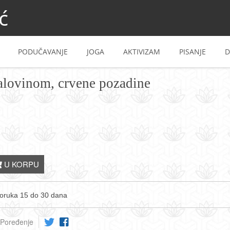
ć
PODUČAVANJE
JOGA
AKTIVIZAM
PISANJE
D
alovinom, crvene pozadine
U KORPU
oruka 15 do 30 dana
Poređenje