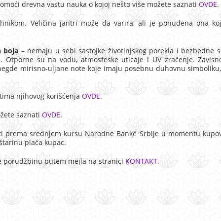
moći drevna vastu nauka o kojoj nešto više možete saznati
OVDE
.
ehnikom. Veličina jantri može da varira, ali je ponuđena ona koj
h boja
– nemaju u sebi sastojke životinjskog porekla i bezbedne s
ne. Otporne su na vodu, atmosfeske uticaje i UV zračenje. Zavisn
a negde mirisno-uljane note koje imaju posebnu duhovnu simboliku
itima njihovog korišćenja
OVDE
.
ožete saznati
OVDE
.
osti prema srednjem kursu Narodne Banke Srbije u momentu kupov
štarinu plaća kupac.
te porudžbinu putem mejla na stranici
KONTAKT.