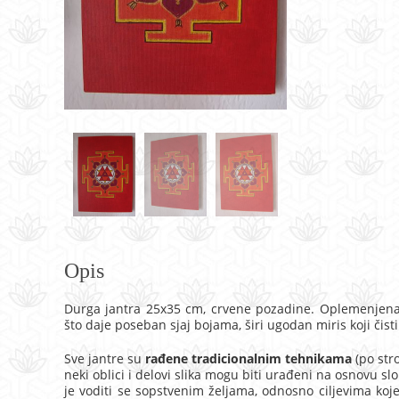
Opis
Durga jantra 25x35 cm, crvene pozadine. Oplemenjena
što daje poseban sjaj bojama, širi ugodan miris koji čist
Sve jantre su
rađene tradicionalnim tehnikama
(po str
neki oblici i delovi slika mogu biti urađeni na osnovu s
je voditi se sopstvenim željama, odnosno ciljevima koj