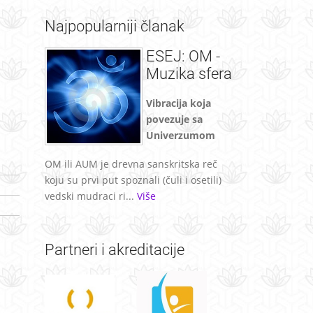
Najpopularniji
članak
ESEJ: OM -
Muzika sfera
Vibracija koja
povezuje sa
Univerzumom
OM ili AUM je drevna sanskritska reč
koju su prvi put spoznali (čuli i osetili)
vedski mudraci ri...
Više
Partneri
i akreditacije