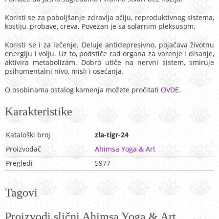
Koristi se za poboljšanje zdravlja očiju, reproduktivnog sistema,
kostiju, probave, creva. Povezan je sa solarnim pleksusom.
Koristi se i za lečenje. Deluje antidepresivno, pojačava životnu
energiju i volju. Uz to, podstiče rad organa za varenje i disanje,
aktivira metabolizam. Dobro utiče na nervni sistem, smiruje
psihomentalni nivo, misli i osećanja.
O osobinama ostalog kamenja možete pročitati
OVDE
.
Karakteristike
Kataloški broj
zla-tigr-24
Proizvođač
Ahimsa Yoga & Art
Pregledi
5977
Tagovi
Proizvodi slični Ahimsa Yoga & Art