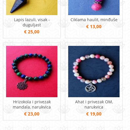
Lapis lazuli, visak -
Ciklama haulit, minđuše
duguljast
€ 13,00
€ 25,00
Hrizokola i privezak
Ahat i privezak OM,
mandala, narukvica
narukvica
€ 23,00
€ 19,00