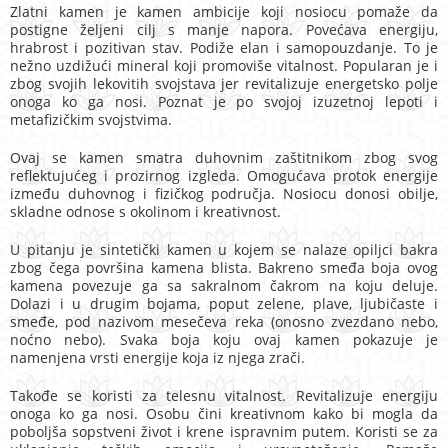
Zlatni kamen je kamen ambicije koji nosiocu pomaže da
postigne željeni cilj s manje napora. Povećava energiju,
hrabrost i pozitivan stav. Podiže elan i samopouzdanje. To je
nežno uzdižući mineral koji promoviše vitalnost. Popularan je i
zbog svojih lekovitih svojstava jer revitalizuje energetsko polje
onoga ko ga nosi. Poznat je po svojoj izuzetnoj lepoti i
metafizičkim svojstvima.
Ovaj se kamen smatra duhovnim zaštitnikom zbog svog
reflektujućeg i prozirnog izgleda. Omogućava protok energije
između duhovnog i fizičkog područja. Nosiocu donosi obilje,
skladne odnose s okolinom i kreativnost.
U pitanju je sintetički kamen u kojem se nalaze opiljci bakra
zbog čega površina kamena blista. Bakreno smeđa boja ovog
kamena povezuje ga sa sakralnom čakrom na koju deluje.
Dolazi i u drugim bojama, poput zelene, plave, ljubičaste i
smeđe, pod nazivom mesečeva reka (onosno zvezdano nebo,
noćno nebo). Svaka boja koju ovaj kamen pokazuje je
namenjena vrsti energije koja iz njega zrači.
Takođe se koristi za telesnu vitalnost. Revitalizuje energiju
onoga ko ga nosi. Osobu čini kreativnom kako bi mogla da
poboljša sopstveni život i krene ispravnim putem. Koristi se za