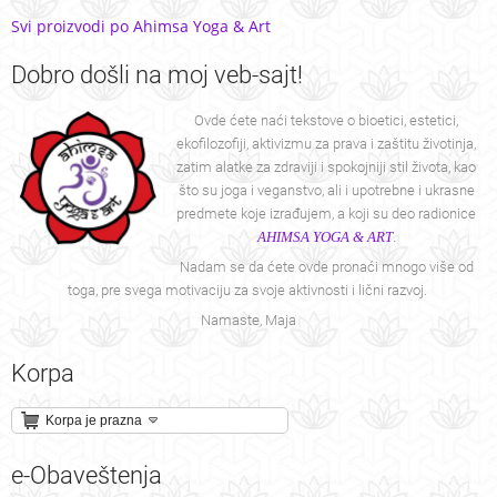
Svi proizvodi po Ahimsa Yoga & Art
Dobro
došli na moj veb-sajt!
Ovde ćete naći tekstove o bioetici, estetici,
ekofilozofiji, aktivizmu za prava i zaštitu životinja,
zatim alatke za zdraviji i spokojniji stil života, kao
što su joga i veganstvo, ali i upotrebne i ukrasne
predmete koje izrađujem, a koji su deo radionice
AHIMSA YOGA & ART
.
Nadam se da ćete ovde pronaći mnogo više od
toga, pre svega motivaciju za svoje aktivnosti i lični razvoj.
Namaste, Maja
Korpa
Korpa je prazna
e-Obaveštenja