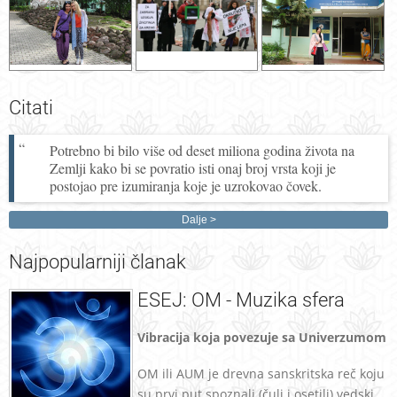
Citati
Potrebno bi bilo više od deset miliona godina života na
Zemlji kako bi se povratio isti onaj broj vrsta koji je
postojao pre izumiranja koje je uzrokovao čovek.
Dalje
Najpopularniji
članak
ESEJ: OM - Muzika sfera
Vibracija koja povezuje sa Univerzumom
OM ili AUM je drevna sanskritska reč koju
su prvi put spoznali (čuli i osetili) vedski