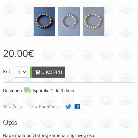
20.00
€
Kol.
U KORPU
Dostupno:
Isporuka 1 do 3 dana
+ Želja
+ Poređenje
Opis
Đapa mala od zlatnog kamena i tigrovog oka.