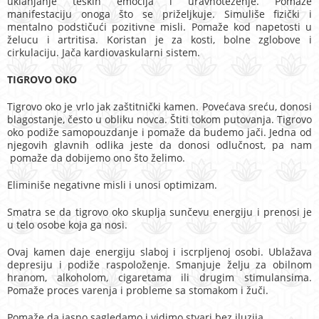
uklanjanje teških emocija i uravnoteženje. Pomaže
manifestaciju onoga što se priželjkuje. Simuliše fizički i
mentalno podstičući pozitivne misli. Pomaže kod napetosti u
želucu i artritisa. Koristan je za kosti, bolne zglobove i
cirkulaciju. Jača kardiovaskularni sistem.
TIGROVO OKO
Tigrovo oko je vrlo jak zaštitnički kamen. Povećava sreću, donosi
blagostanje, često u obliku novca. Štiti tokom putovanja. Tigrovo
oko podiže samopouzdanje i pomaže da budemo jači. Jedna od
njegovih glavnih odlika jeste da donosi odlučnost, pa nam
pomaže da dobijemo ono što želimo.
Eliminiše negativne misli i unosi optimizam.
Smatra se da tigrovo oko skuplja sunčevu energiju i prenosi je
u telo osobe koja ga nosi.
Ovaj kamen daje energiju slaboj i iscrpljenoj osobi. Ublažava
depresiju i podiže raspoloženje. Smanjuje želju za obilnom
hranom, alkoholom, cigaretama ili drugim stimulansima.
Pomaže proces varenja i probleme sa stomakom i žuči.
Pomaže da jasno sagledamo i vidimo stvari bez iluzija.