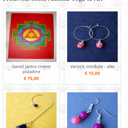
Ganeš jantra crvene
Variscit, minđuše - alke
pozadine
€ 15,00
€ 75,00