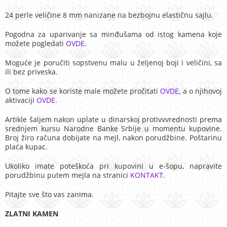
24 perle veličine 8 mm nanizane na bezbojnu elastičnu sajlu.
Pogodna za uparivanje sa minđušama od istog kamena koje
možete pogledati
OVDE
.
Moguće je poručiti sopstvenu malu u željenoj boji i veličini, sa
ili bez priveska.
O tome kako se koriste male možete pročitati
OVDE
, a o njihovoj
aktivaciji
OVDE
.
Artikle šaljem nakon uplate u dinarskoj protivvvrednosti prema
srednjem kursu Narodne Banke Srbije u momentu kupovine.
Broj žiro računa dobijate na mejl, nakon porudžbine. Poštarinu
plaća kupac.
Ukoliko imate poteškoća pri kupovini u e-šopu, napravite
porudžbinu putem mejla na stranici
KONTAKT.
Pitajte sve što vas zanima.
ZLATNI KAMEN