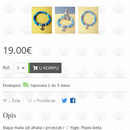
19.00
€
Kol.
U KORPU
Dostupno:
Isporuka 1 do 3 dana
+ Želja
+ Poređenje
Opis
Đapa mala od ahata i privezak
I ♡ Yoga
. Plavo-bela.