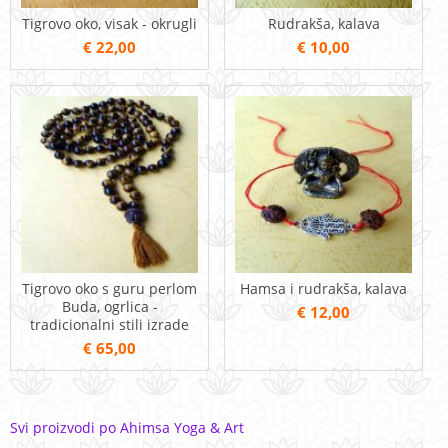
Tigrovo oko, visak - okrugli
Rudrakša, kalava
€ 22,00
€ 10,00
Tigrovo oko s guru perlom
Hamsa i rudrakša, kalava
Buda, ogrlica -
€ 12,00
tradicionalni stili izrade
€ 65,00
Svi proizvodi po Ahimsa Yoga & Art