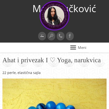
Maja Vučković
Meni
Ahat i privezak I ♡ Yoga, narukvica
22 perle, elastična sajla