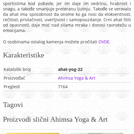
sportistima kod pobede, jer im daje im vedrinu, hrabrost i
snagu, a takođe smanjuje preteranu ljutnju. Takođe se verovalo
da ahat ima sposobnost da onome ko ga nosi da elokventnost,
rečitost, privlačnost, uverljivost i samopouzdanje. Crni ahat štiti
od opasnosti, daje moć nad silama mraka i donosi ravnotežu u
emocijama.
O osobinama ostalog kamenja možete pročitati
OVDE
.
Karakteristike
Kataloški broj
ahat-yog-22
Proizvođač
Ahimsa Yoga & Art
Pregledi
7164
Tagovi
Proizvodi slični Ahimsa Yoga & Art