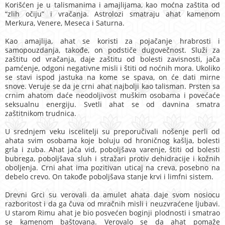
Korišćen je u talismanima i amajlijama, kao moćna zaštita od
“zlih očiju” i vračanja. Astrolozi smatraju ahat kamenom
Merkura, Venere, Meseca i Saturna.
Kao amajlija, ahat se koristi za pojačanje hrabrosti i
samopouzdanja, takođe, on podstiče dugovečnost. Služi za
zaštitu od vračanja, daje zaštitu od bolesti zavisnosti, jača
pamćenje, odgoni negativne misli i štiti od noćnih mora. Ukoliko
se stavi ispod jastuka na kome se spava, on će dati mirne
snove. Veruje se da je crni ahat najbolji kao talisman. Prsten sa
crnim ahatom daće neodoljivost muškim osobama i povećaće
seksualnu energiju. Svetli ahat se od davnina smatra
zaštitnikom trudnica.
U srednjem veku iscelitelji su preporučivali nošenje perli od
ahata svim osobama koje boluju od hroničnog kašlja, bolesti
grla i zuba. Ahat jača vid, poboljšava varenje, štiti od bolesti
bubrega, poboljšava sluh i stražari protiv dehidracije i kožnih
oboljenja. Crni ahat ima pozitivan uticaj na creva, posebno na
debelo crevo. On takođe poboljšava stanje krvi i limfni sistem.
Drevni Grci su verovali da amulet ahata daje svom nosiocu
razboritost i da ga čuva od mračnih misli i neuzvraćene ljubavi.
U starom Rimu ahat je bio posvećen boginji plodnosti i smatrao
se kamenom baštovana. Verovalo se da ahat pomaže