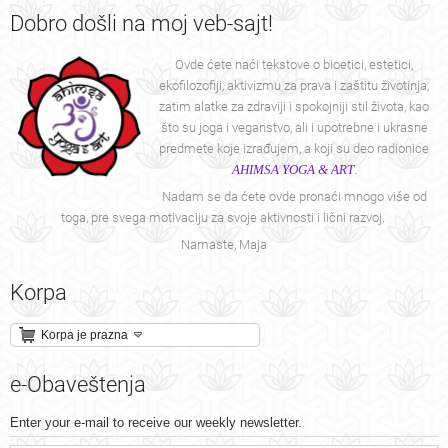
Dobro
došli na moj veb-sajt!
Ovde ćete naći tekstove o bioetici, estetici,
ekofilozofiji, aktivizmu za prava i zaštitu životinja,
zatim alatke za zdraviji i spokojniji stil života, kao
što su joga i veganstvo, ali i upotrebne i ukrasne
predmete koje izrađujem, a koji su deo radionice
AHIMSA YOGA & ART
.
Nadam se da ćete ovde pronaći mnogo više od
toga, pre svega motivaciju za svoje aktivnosti i lični razvoj.
Namaste, Maja
Korpa
Korpa je prazna
e-Obaveštenja
Enter your e-mail to receive our weekly newsletter.