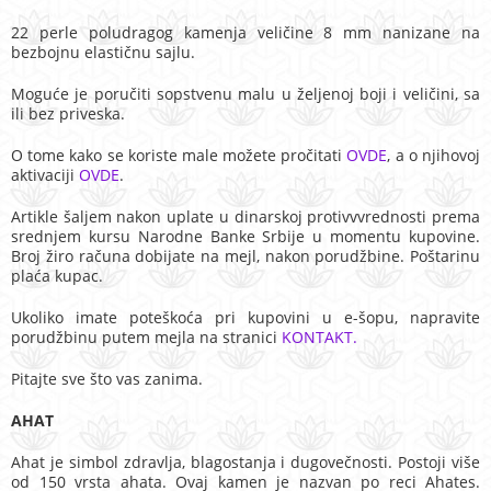
22 perle poludragog kamenja veličine 8 mm nanizane na
bezbojnu elastičnu sajlu.
Moguće je poručiti sopstvenu malu u željenoj boji i veličini, sa
ili bez priveska.
O tome kako se koriste male možete pročitati
OVDE
, a o njihovoj
aktivaciji
OVDE
.
Artikle šaljem nakon uplate u dinarskoj protivvvrednosti prema
srednjem kursu Narodne Banke Srbije u momentu kupovine.
Broj žiro računa dobijate na mejl, nakon porudžbine. Poštarinu
plaća kupac.
Ukoliko imate poteškoća pri kupovini u e-šopu, napravite
porudžbinu putem mejla na stranici
KONTAKT.
Pitajte sve što vas zanima.
AHAT
Ahat je simbol zdravlja, blagostanja i dugovečnosti. Postoji više
od 150 vrsta ahata. Ovaj kamen je nazvan po reci Ahates.