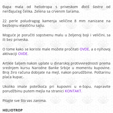
Đapa mala od heliotropa s priveskom
đotiš šastra
od
nerđajućeg čelika. Zelena sa crvenim šarama.
22 perle poludragog kamenja veličine 8 mm nanizane na
bezbojnu elastičnu sajlu.
Moguće je poručiti sopstvenu malu u željenoj boji i veličini, sa
ili bez priveska.
O tome kako se koriste male možete pročitati
OVDE
, a o njihovoj
aktivaciji
OVDE
.
Artikle šaljem nakon uplate u dinarskoj protivvvrednosti prema
srednjem kursu Narodne Banke Srbije u momentu kupovine.
Broj žiro računa dobijate na mejl, nakon porudžbine. Poštarinu
plaća kupac.
Ukoliko imate poteškoća pri kupovini u e-šopu, napravite
porudžbinu putem mejla na stranici
KONTAKT.
Pitajte sve što vas zanima.
HELIOTROP