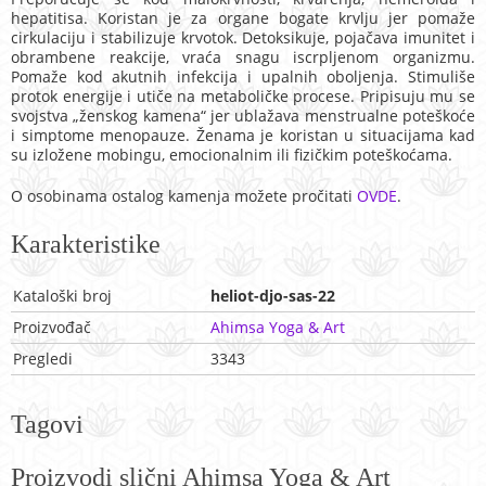
hepatitisa. Koristan je za organe bogate krvlju jer pomaže
cirkulaciju i stabilizuje krvotok. Detoksikuje, pojačava imunitet i
obrambene reakcije, vraća snagu iscrpljenom organizmu.
Pomaže kod akutnih infekcija i upalnih oboljenja. Stimuliše
protok energije i utiče na metaboličke procese. Pripisuju mu se
svojstva „ženskog kamena“ jer ublažava menstrualne poteškoće
i simptome menopauze. Ženama je koristan u situacijama kad
su izložene mobingu, emocionalnim ili fizičkim poteškoćama.
O osobinama ostalog kamenja možete pročitati
OVDE
.
Karakteristike
Kataloški broj
heliot-djo-sas-22
Proizvođač
Ahimsa Yoga & Art
Pregledi
3343
Tagovi
Proizvodi slični Ahimsa Yoga & Art