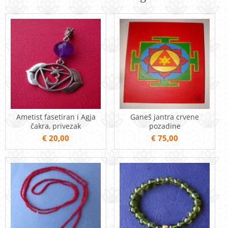
Ametist fasetiran i Agja
Ganeš jantra crvene
čakra, privezak
pozadine
€ 20,00
€ 75,00