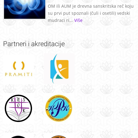
OM ili AUM je drevna sanskritska reč koju
su prvi put spoznali (čuli i osetili) vedski
mudraci ri...
Više
Partneri
i akreditacije