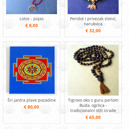
Lotos - pojas
Peridot i privezak slonić,
narukvica
€ 8,00
€ 32,00
Šri jantra plave pozadine
Tigrovo oko s guru perlom
Buda, ogrlica -
€ 80,00
tradicionalni stili izrade
€ 65,00