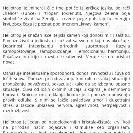
Heliotrop je mineral čije ime potiče iz grčkog jezika, od reči
„helios” (sunce) i ”tropai“ (okrenuti). Njegova zelena boja
simboliše život na Zemlji, a crvene pege pulsirajuću energiju
krvi, zbog čega je poznat pod imenom „krvavi kamen“.
Heliotrop je snažan isceliteljski kamen koji donosi mir i zaštitu.
Pomaže život u jedinstvu i suživot sa svetom koji nas okružuje.
Doprinosi integrisanju prirodnih suprotnosti. Razvija
samopoštovanje, samopouzdanje i emocionalnu harmoniju.
Pojačava intuiciju i razvija kreativnost. Veruje se da privlači
novac.
Osnažuje intelektualne sposobnosti, donosi ravnotežu i čuva od
loših snova. Pomaže pri održavanju kontrole u svakoj situaciji i
pronaženju odvažnosti, pokazujući kako da se izbegnu opasne
situacije. Čuva od loših okolnih uticaja u kojima je neminovno
boraviti. Smiruje um, otklanja konfuzije i pomaže donošenju
pravih odluka. S njim se lakše savladava umor i dugotrajni
stres, a takođe ublažava nervoza, agresivnost, netrpeljivost i
razdražljivost.
Heliotrop je jedan od najdelotvornijih kristala-čistača krvi, koji
na prirodan način pojačava i stimuliše ceo organizam.
Preporučuje se kod malokrvnosti, krvarenja, hemeroida i