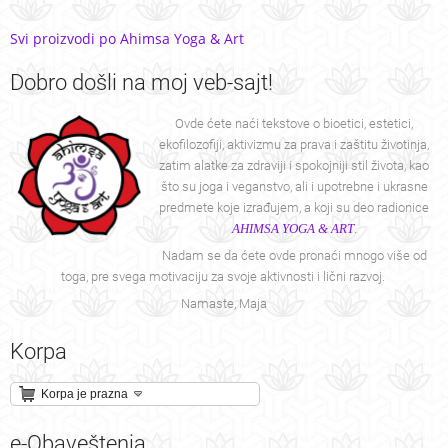
Svi proizvodi po Ahimsa Yoga & Art
Dobro
došli na moj veb-sajt!
Ovde ćete naći tekstove o bioetici, estetici,
ekofilozofiji, aktivizmu za prava i zaštitu životinja,
zatim alatke za zdraviji i spokojniji stil života, kao
što su joga i veganstvo, ali i upotrebne i ukrasne
predmete koje izrađujem, a koji su deo radionice
AHIMSA YOGA & ART
.
Nadam se da ćete ovde pronaći mnogo više od
toga, pre svega motivaciju za svoje aktivnosti i lični razvoj.
Namaste, Maja
Korpa
Korpa je prazna
e-Obaveštenja