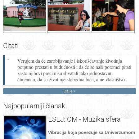
Citati
Verujem da će zarobljavanje i iskorišćavanje životinja
potpuno prestati u budućnosti i da će se naši potomci pitati
zašto njihovi preci nisu shvatali tako jednostavnu
činjenicu, da su životinje slobodna bića, a ne vlasništvo.
Dalje
Najpopularniji
članak
ESEJ: OM - Muzika sfera
Vibracija koja povezuje sa Univerzumom