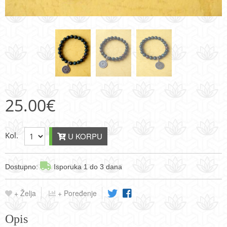
25.00
€
Kol.
U KORPU
Dostupno:
Isporuka 1 do 3 dana
+ Želja
+ Poređenje
Opis