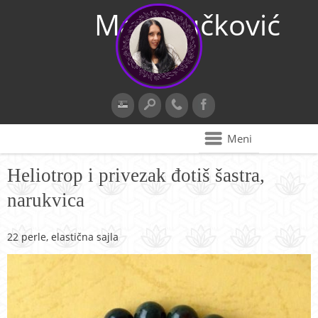
Maja Vučković
Meni
Heliotrop i privezak đotiš šastra,
narukvica
22 perle, elastična sajla