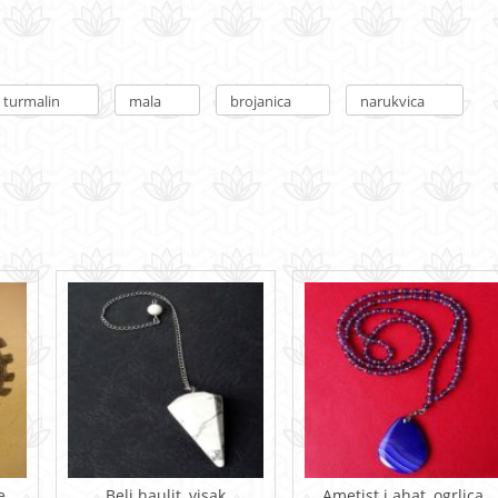
turmalin
mala
brojanica
narukvica
e
Beli haulit, visak
Ametist i ahat, ogrlica