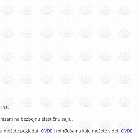
crna.
nanizani na bezbojnu elastičnu sajlu.
ju možete pogledati
OVDE
i minđušama koje možete videti
OVDE
.