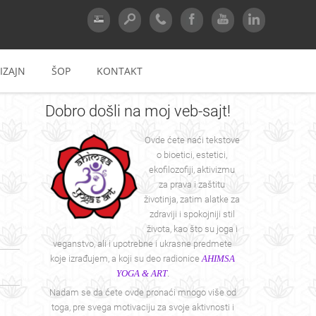
IZAJN
ŠOP
KONTAKT
Dobro
došli na moj veb-sajt!
Ovde ćete naći tekstove
o bioetici, estetici,
ekofilozofiji, aktivizmu
za prava i zaštitu
životinja, zatim alatke za
zdraviji i spokojniji stil
života, kao što su joga i
veganstvo, ali i upotrebne i ukrasne predmete
koje izrađujem, a koji su deo radionice
AHIMSA
YOGA & ART
.
Nadam se da ćete ovde pronaći mnogo više od
toga, pre svega motivaciju za svoje aktivnosti i