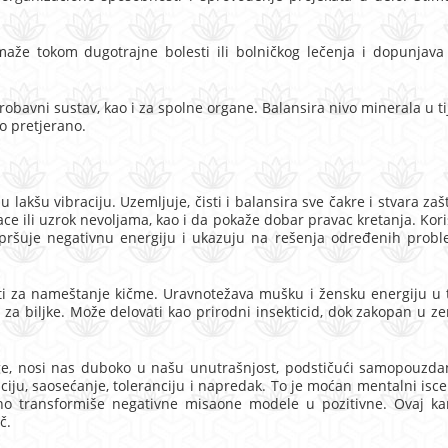
omaže tokom dugotrajne bolesti ili bolničkog lečenja i dopunjava
 probavni sustav, kao i za spolne organe. Balansira nivo minerala u ti
lo pretjerano.
 lakšu vibraciju. Uzemljuje, čisti i balansira sve čakre i stvara zaš
inace ili uzrok nevoljama, kao i da pokaže dobar pravac kretanja. Kor
 raspršuje negativnu energiju i ukazuju na rešenja određenih prob
sti za nameštanje kičme. Uravnotežava mušku i žensku energiju u 
 za biljke. Može delovati kao prirodni insekticid, dok zakopan u z
e, nosi nas duboko u našu unutrašnjost, podstičući samopouzdan
aciju, saosećanje, toleranciju i napredak. To je moćan mentalni iscel
dno transformiše negativne misaone modele u pozitivne. Ovaj k
č.