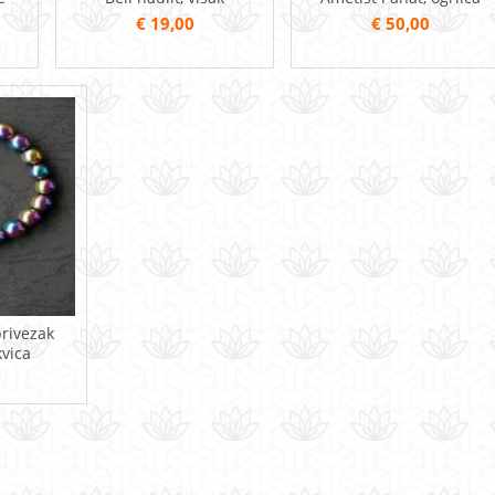
€ 19,00
€ 50,00
privezak
kvica