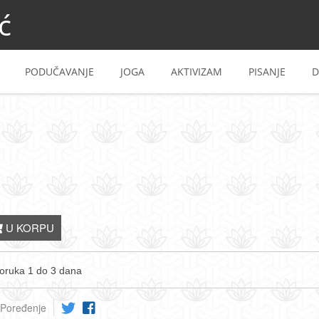
ć
PODUČAVANJE
JOGA
AKTIVIZAM
PISANJE
D
U KORPU
oruka 1 do 3 dana
Poređenje