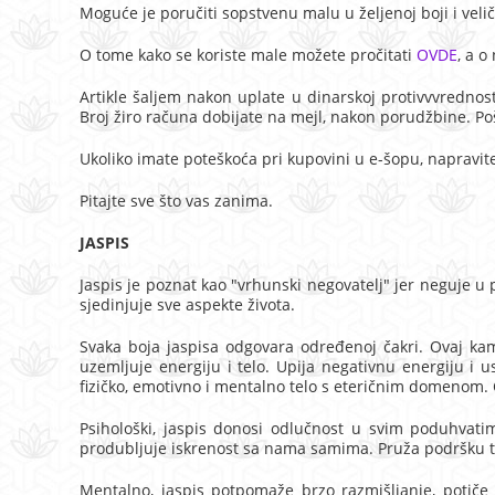
Moguće je poručiti sopstvenu malu u željenoj boji i veliči
O tome kako se koriste male možete pročitati
OVDE
, a o
Artikle šaljem nakon uplate u dinarskoj protivvvredn
Broj žiro računa dobijate na mejl, nakon porudžbine. Po
Ukoliko imate poteškoća pri kupovini u e-šopu, napravi
Pitajte sve što vas zanima.
JASPIS
Jaspis je poznat kao "vrhunski negovatelj" jer neguje u p
sjedinjuje sve aspekte života.
Svaka boja jaspisa odgovara određenoj čakri. Ovaj ka
uzemljuje energiju i telo. Upija negativnu energiju i u
fizičko, emotivno i mentalno telo s eteričnim domenom. Č
Psihološki, jaspis donosi odlučnost u svim poduhvati
produbljuje iskrenost sa nama samima. Pruža podršku 
Mentalno, jaspis potpomaže brzo razmišljanje, potiče