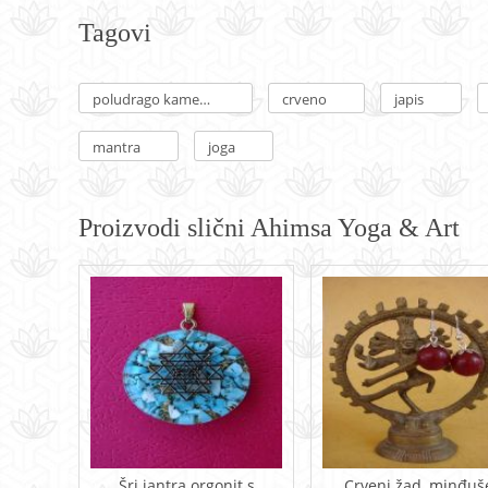
Tagovi
poludrago kamenje
crveno
japis
mantra
joga
Proizvodi slični Ahimsa Yoga & Art
Šri jantra orgonit s
Crveni žad, minđuš