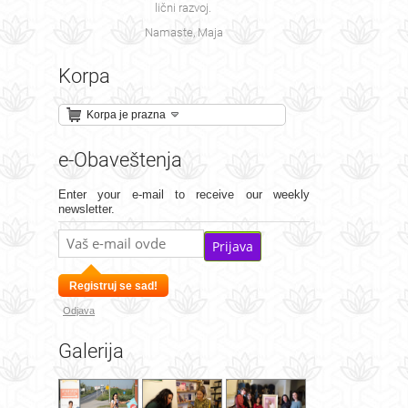
lični razvoj.
Namaste, Maja
Korpa
Korpa je prazna
e-Obaveštenja
Enter your e-mail to receive our weekly
newsletter.
Prijava
Registruj se sad!
Odjava
Galerija