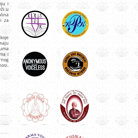
iju i
eži u
alina
i za
 koje
maju
rauma
ma i
rnog
nosi.