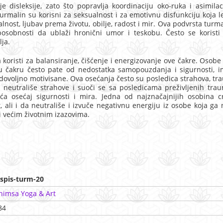
e disleksije, zato što popravlja koordinaciju oko-ruka i asimilac
urmalin su korisni za seksualnost i za emotivnu disfunkciju koja l
alnost, ljubav prema životu, obilje, radost i mir. Ova podvrsta turm
osobnosti da ublaži hronični umor i teskobu. Često se koristi 
lja.
a koristi za balansiranje, čišćenje i energizovanje ove čakre. Osobe
u čakru često pate od nedostatka samopouzdanja i sigurnosti, i
edovoljno motivisane. Ova osećanja često su posledica strahova, t
 neutrališe strahove i suoči se sa posledicama preživljenih trau
ća osećaj sigurnosti i mira. Jedna od najznačajnijih osobina c
ali i da neutrališe i izvuče negativnu energiju iz osobe koja ga 
i većim životnim izazovima.
aspis-turm-20
himsa Yoga & Art
84