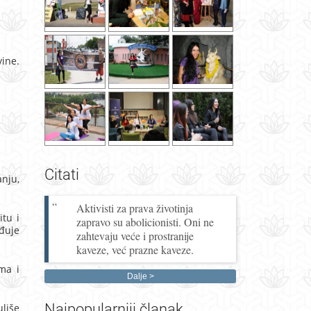
ine.
Citati
anju,
Aktivisti za prava životinja
tu i
zapravo su abolicionisti. Oni ne
ađuje
zahtevaju veće i prostranije
kaveze, već prazne kaveze.
ma i
Dalje
Najpopularniji
članak
liše