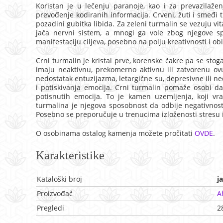
Koristan je u lečenju paranoje, kao i za prevazilaženj
prevođenje kodiranih informacija. Crveni, žuti i smeđi t
pozadini gubitka libida. Za zeleni turmalin se vezuju vit
jača nervni sistem, a mnogi ga vole zbog njegove sp
manifestaciju ciljeva, posebno na polju kreativnosti i obi
Crni turmalin je kristal prve, korenske čakre pa se stog
imaju neaktivnu, prekomerno aktivnu ili zatvorenu ov
nedostatak entuzijazma, letargične su, depresivne ili n
i potiskivanja emocija. Crni turmalin pomaže osobi da
potisnutih emocija. To je kamen uzemljenja, koji vra
turmalina je njegova sposobnost da odbije negativnost, 
Posebno se preporučuje u trenucima izloženosti stresu 
O osobinama ostalog kamenja možete pročitati
OVDE
.
Karakteristike
Kataloški broj
j
Proizvođač
A
Pregledi
2