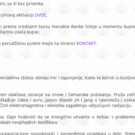
ni, sa ili bez priveska.
 njihovoj aktivaciji
OVDE
.
osti prema srednjem kursu Narodne Banke Srbije u momentu kupov
štarinu plaća kupac.
te porudžbinu putem mejla na stranici
KONTAKT.
eriodima stresa, donosi mir i ispunjenje. Kada se koristi u isceljiv
men olakšava sećanje na snove i šamanska putovanja. Pruža zašti
sklađuje čakre i auru. Jaspis dovodi jin i jang u ravnotežu i uskl
isti elektromagnetna i ekološka zagađenja, uključujući radijaciju.
ma. Daje hrabrost da se energično uhvatite u koštac s problemi
tokom neophodnih konflikata.
 organizacione sposobnosti i sprovođenje projekata u delo. Stimu