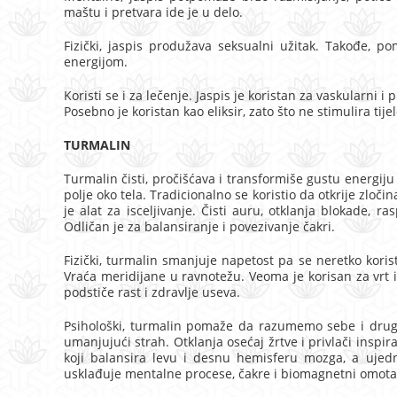
maštu i pretvara ide je u delo.
Fizički, jaspis produžava seksualni užitak. Takođe, p
energijom.
Koristi se i za lečenje. Jaspis je koristan za vaskularni i
Posebno je koristan kao eliksir, zato što ne stimulira tije
TURMALIN
Turmalin čisti, pročišćava i transformiše gustu energiju u
polje oko tela. Tradicionalno se koristio da otkrije zloč
je alat za isceljivanje. Čisti auru, otklanja blokade,
Odličan je za balansiranje i povezivanje čakri.
Fizički, turmalin smanjuje napetost pa se neretko kori
Vraća meridijane u ravnotežu. Veoma je korisan za vrt i
podstiče rast i zdravlje useva.
Psihološki, turmalin pomaže da razumemo sebe i drug
umanjujući strah. Otklanja osećaj žrtve i privlači inspir
koji balansira levu i desnu hemisferu mozga, a uje
usklađuje mentalne procese, čakre i biomagnetni omota