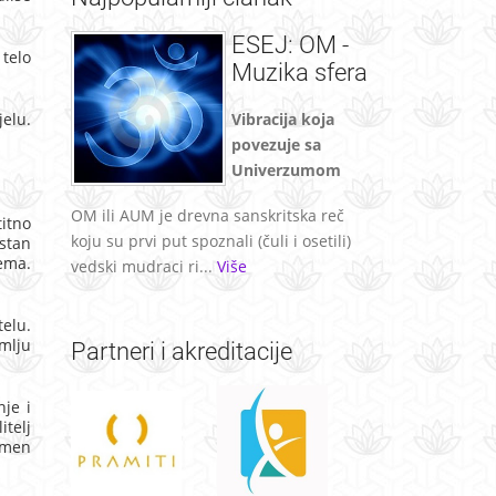
ESEJ: OM -
 telo
Muzika sfera
jelu.
Vibracija koja
povezuje sa
Univerzumom
OM ili AUM je drevna sanskritska reč
titno
koju su prvi put spoznali (čuli i osetili)
istan
lema.
vedski mudraci ri...
Više
telu.
emlju
Partneri
i akreditacije
je i
itelj
amen