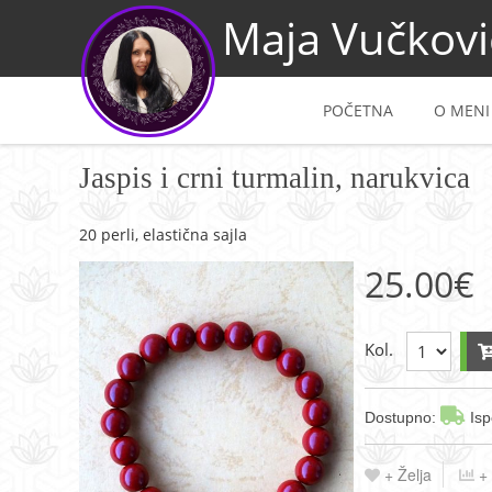
Maja Vučkovi
POČETNA
O MENI
Jaspis i crni turmalin, narukvica
20 perli, elastična sajla
25.00
€
Kol.
Dostupno:
Isp
+ Želja
+ 