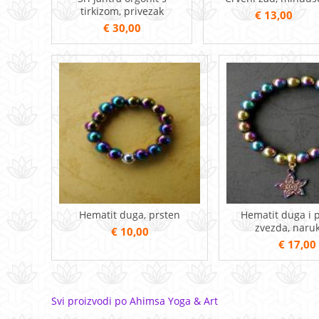
tirkizom, privezak
€ 13,00
€ 30,00
Hematit duga, prsten
Hematit duga i 
zvezda, naru
€ 10,00
€ 17,00
Svi proizvodi po Ahimsa Yoga & Art