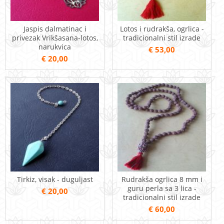
Jaspis dalmatinac i
Lotos i rudrakša, ogrlica -
privezak Vrikšasana-lotos,
tradicionalni stil izrade
narukvica
€ 53,00
€ 20,00
Tirkiz, visak - duguljast
Rudrakša ogrlica 8 mm i
guru perla sa 3 lica -
€ 20,00
tradicionalni stil izrade
€ 60,00