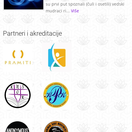
su prvi put spoznali (čuli i osetili) vedski
mudraci ri...
Više
Partneri
i akreditacije