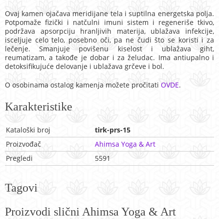
Ovaj kamen ojačava meridijane tela i suptilna energetska polja.
Potpomaže fizički i natčulni imuni sistem i regeneriše tkivo,
podržava apsorpciju hranljivih materija, ublažava infekcije,
isceljuje celo telo, posebno oči, pa ne čudi što se koristi i za
lečenje. Smanjuje povišenu kiselost i ublažava giht,
reumatizam, a takođe je dobar i za želudac. Ima antiupalno i
detoksifikujuće delovanje i ublažava grčeve i bol.
O osobinama ostalog kamenja možete pročitati
OVDE
.
Karakteristike
Kataloški broj
tirk-prs-15
Proizvođač
Ahimsa Yoga & Art
Pregledi
5591
Tagovi
Proizvodi slični Ahimsa Yoga & Art