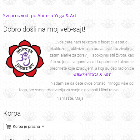
Svi proizvodi po Ahimsa Yoga & Art
Dobro
došli na moj veb-sajt!
Ovde ćete naći tekstove o bioetici, estetici,
ekofilozofiji, aktivizmu za prava i zaštitu životinja,
zatim alatke za zdraviji i spokojniji stil života, kao
što su joga i veganstvo, ali i upotrebne i ukrasne
predmete koje izrađujem, a koji su deo radionice
AHIMSA YOGA & ART
.
Nadam se da ćete ovde pronaći mnogo više od
toga, pre svega motivaciju za svoje aktivnosti i lični razvoj.
Namaste, Maja
Korpa
Korpa je prazna