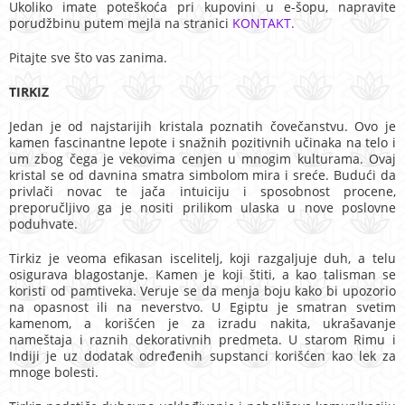
Ukoliko imate poteškoća pri kupovini u e-šopu, napravite
porudžbinu putem mejla na stranici
KONTAKT.
Pitajte sve što vas zanima.
TIRKIZ
Jedan je od najstarijih kristala poznatih čovečanstvu. Ovo je
kamen fascinantne lepote i snažnih pozitivnih učinaka na telo i
um zbog čega je vekovima cenjen u mnogim kulturama. Ovaj
kristal se od davnina smatra simbolom mira i sreće. Budući da
privlači novac te jača intuiciju i sposobnost procene,
preporučljivo ga je nositi prilikom ulaska u nove poslovne
poduhvate.
Tirkiz je veoma efikasan iscelitelj, koji razgaljuje duh, a telu
osigurava blagostanje. Kamen je koji štiti, a kao talisman se
koristi od pamtiveka. Veruje se da menja boju kako bi upozorio
na opasnost ili na neverstvo. U Egiptu je smatran svetim
kamenom, a korišćen je za izradu nakita, ukrašavanje
nameštaja i raznih dekorativnih predmeta. U starom Rimu i
Indiji je uz dodatak određenih supstanci korišćen kao lek za
mnoge bolesti.