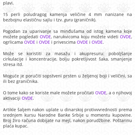
plavi.
15 perli poludragog kamenja veličine 4 mm nanizane na
bezbojnu elastičnu sajlu i tzv.
guru
(graničnik).
Pogodan za uparivanje sa minđušama od istog kamena koje
možete pogledati
OVDE
, narukvicoma koju možete videti
OVDE
,
ogrlicama
OVDE
i
OVDE
i privescima
OVDE
i
OVDE
.
Može se koristiti za masažu i akupresuru: poboljšanje
cirkulacije i koncentracije, bolju pokretljivost šaka, smanjenje
stresa itd.
Moguće je poručiti sopstveni prsten u željenoj boji i veličini, sa
ili bez graničnika.
O tome kako se koriste male možete pročitati
OVDE
, a o njihovoj
aktivaciji
OVDE
.
Artikle šaljem nakon uplate u dinarskoj protivvvrednosti prema
srednjem kursu Narodne Banke Srbije u momentu kupovine.
Broj žiro računa dobijate na mejl, nakon porudžbine. Poštarinu
plaća kupac.