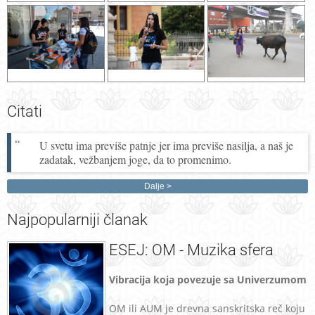
Citati
U svetu ima previše patnje jer ima previše nasilja, a naš je
zadatak, vežbanjem joge, da to promenimo.
Dalje
Najpopularniji
članak
ESEJ: OM - Muzika sfera
Vibracija koja povezuje sa Univerzumom
OM ili AUM je drevna sanskritska reč koju