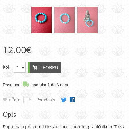
12.00
€
Kol.
U KORPU
Dostupno:
Isporuka 1 do 3 dana
+ Želja
+ Poređenje
Opis
Đapa mala prsten od tirkiza s posrebrenim graničnikom. Tirkiz-