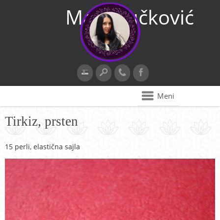
Maja Vučković
Meni
Tirkiz, prsten
15 perli, elastična sajla