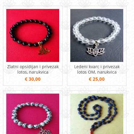
Zlatni opsidijan i privezak
Ledeni kvarc i privezak
lotos, narukvica
lotos OM, narukvica
€ 30,00
€ 25,00