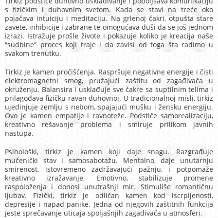
Tirkiz podstiče duhovno usklađivanje i poboljšava komunikaciju
s fizičkim i duhovnim svetom. Kada se stavi na treće oko
pojačava intuiciju i meditaciju. Na grlenoj čakri, otpušta stare
zavete, inhibicije i zabrane te omogućava duši da se još jednom
izrazi. Istražuje prošle živote i pokazuje koliko je kreacija naše
“sudbine” proces koji traje i da zavisi od toga šta radimo u
svakom trenutku.
Tirkiz je kamen pročišćenja. Raspršuje negativne energije i čisti
elektromagnetni smog, pružajući zaštitu od zagađivača u
okruženju. Balansira i usklađuje sve čakre sa suptilnim telima i
prilagođava fizičku ravan duhovnoj. U tradicionalnoj misli, tirkiz
ujedinjuje zemlju s nebom, spajajući mušku i žensku energiju.
Ovo je kamen empatije i ravnoteže. Podstiče samorealizaciju,
kreativno rešavanje problema i smiruje prilikom javnih
nastupa.
Psihološki, tirkiz je kamen koji daje snagu. Razgrađuje
mučenički stav i samosabotažu. Mentalno, daje unutarnju
smirenost, istovremeno zadržavajući pažnju, i potpomaže
kreativno izražavanje. Emotivno, stabilizuje promene
raspoloženja i donosi unutrašnji mir. Stimuliše romantičnu
ljubav. Fizički, tirkiz je odličan kamen kod iscrpljenosti,
depresije i napad panike. Jedna od njegovih zaštitnih funkcija
jeste sprečavanje uticaja spoljašnjih zagađivača u atmosferi.