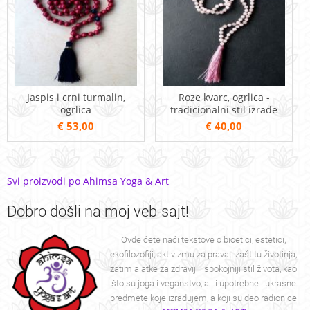
Jaspis i crni turmalin,
Roze kvarc, ogrlica -
ogrlica
tradicionalni stil izrade
€ 53,00
€ 40,00
Svi proizvodi po Ahimsa Yoga & Art
Dobro
došli na moj veb-sajt!
Ovde ćete naći tekstove o bioetici, estetici,
ekofilozofiji, aktivizmu za prava i zaštitu životinja,
zatim alatke za zdraviji i spokojniji stil života, kao
što su joga i veganstvo, ali i upotrebne i ukrasne
predmete koje izrađujem, a koji su deo radionice