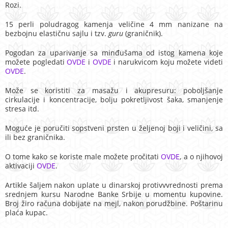
Rozi.
15 perli poludragog kamenja veličine 4 mm nanizane na
bezbojnu elastičnu sajlu i tzv.
guru
(graničnik).
Pogodan za uparivanje sa minđušama od istog kamena koje
možete pogledati
OVDE
i
OVDE
i narukvicom koju možete videti
OVDE
.
Može se koristiti za masažu i akupresuru: poboljšanje
cirkulacije i koncentracije, bolju pokretljivost šaka, smanjenje
stresa itd.
Moguće je poručiti sopstveni prsten u željenoj boji i veličini, sa
ili bez graničnika.
O tome kako se koriste male možete pročitati
OVDE
, a o njihovoj
aktivaciji
OVDE
.
Artikle šaljem nakon uplate u dinarskoj protivvvrednosti prema
srednjem kursu Narodne Banke Srbije u momentu kupovine.
Broj žiro računa dobijate na mejl, nakon porudžbine. Poštarinu
plaća kupac.