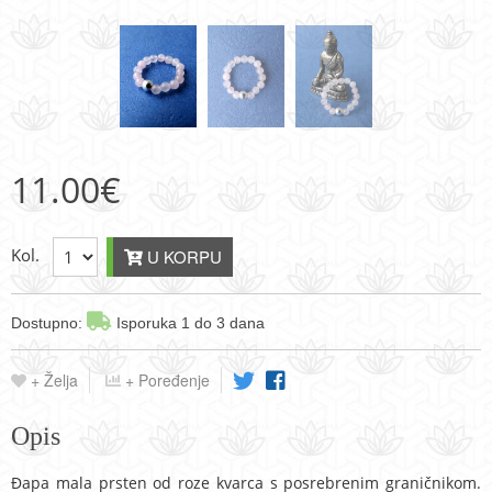
11.00
€
Kol.
U KORPU
Dostupno:
Isporuka 1 do 3 dana
+ Želja
+ Poređenje
Opis
Đapa mala prsten od roze kvarca s posrebrenim graničnikom.