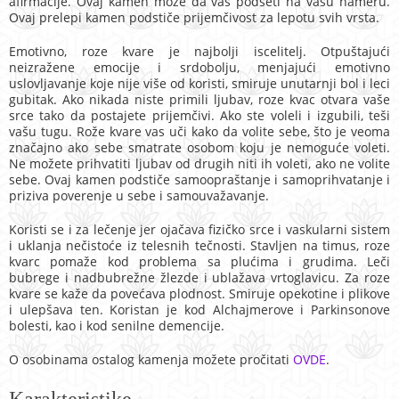
afirmacije. Ovaj kamen može da vas podseti na vašu nameru.
Ovaj prelepi kamen podstiče prijemčivost za lepotu svih vrsta.
Emotivno, roze kvare je najbolji iscelitelj. Otpuštajući
neizražene emocije i srdobolju, menjajući emotivno
uslovljavanje koje nije više od koristi, smiruje unutarnji bol i leci
gubitak. Ako nikada niste primili ljubav, roze kvac otvara vaše
srce tako da postajete prijemčivi. Ako ste voleli i izgubili, teši
vašu tugu. Rože kvare vas uči kako da volite sebe, što je veoma
značajno ako sebe smatrate osobom koju je nemoguće voleti.
Ne možete prihvatiti ljubav od drugih niti ih voleti, ako ne volite
sebe. Ovaj kamen podstiče samoopraštanje i samoprihvatanje i
priziva poverenje u sebe i samouvažavanje.
Koristi se i za lečenje jer ojačava fizičko srce i vaskularni sistem
i uklanja nečistoće iz telesnih tečnosti. Stavljen na timus, roze
kvarc pomaže kod problema sa plućima i grudima. Leči
bubrege i nadbubrežne žlezde i ublažava vrtoglavicu. Za roze
kvare se kaže da povećava plodnost. Smiruje opekotine i plikove
i ulepšava ten. Koristan je kod Alchajmerove i Parkinsonove
bolesti, kao i kod senilne demencije.
O osobinama ostalog kamenja možete pročitati
OVDE
.