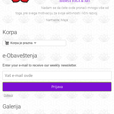
AHIMSA YOGA & ART
.
Nadam se da ćete ovde pronaći mnogo više od
toga, pre svega motivaciju za svoje aktivnosti i lični razvoj.
Namaste, Maja
Korpa
Korpa je prazna
e-Obaveštenja
Enter your e-mail to receive our weekly newsletter.
Prijava
Odjava
Galerija