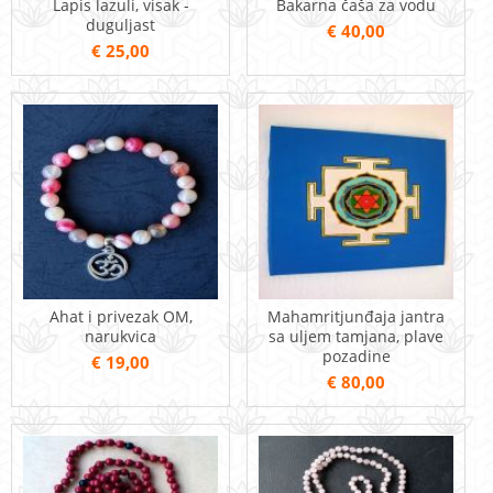
Lapis lazuli, visak -
Bakarna čaša za vodu
duguljast
€ 40,00
€ 25,00
Ahat i privezak OM,
Mahamritjunđaja jantra
narukvica
sa uljem tamjana, plave
pozadine
€ 19,00
€ 80,00