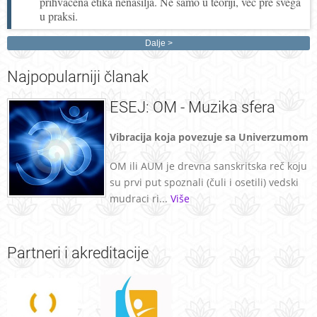
prihvaćena etika nenasilja. Ne samo u teoriji, već pre svega
u praksi.
Dalje
Najpopularniji
članak
ESEJ: OM - Muzika sfera
Vibracija koja povezuje sa Univerzumom
OM ili AUM je drevna sanskritska reč koju
su prvi put spoznali (čuli i osetili) vedski
mudraci ri...
Više
Partneri
i akreditacije