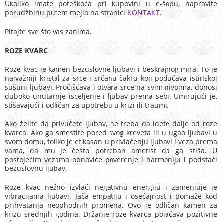
Ukoliko imate poteškoća pri kupovini u e-šopu, napravite
porudžbinu putem mejla na stranici
KONTAKT.
Pitajte sve što vas zanima.
ROZE KVARC
Roze kvac je kamen bezuslovne ljubavi i beskrajnog mira. To je
najvažniji kristal za srce i srčanu čakru koji podučava istinskoj
suštini ljubavi. Pročišćava i otvara srce na svim nivoima, donosi
duboko unutarnje isceljenje i ljubav prema sebi. Umirujući je,
stišavajući i odličan za upotrebu u krizi ili traumi.
Ako želite da privučete ljubav, ne treba da idete dalje od roze
kvarca. Ako ga smestite pored svog kreveta ili u ugao ljubavi u
svom domu, toliko je efikasan u privlačenju ljubavi i veza prema
vama, da mu je često potreban ametist da ga stiša. U
postojećim vezama obnoviće poverenje i harmoniju i podstaći
bezuslovnu ljubav.
Roze kvac nežno izvlači negativnu energiju i zamenjuje je
vibracijama ljubavi. Jača empatiju i osećajnost i pomaže kod
prihvatanja neophodnih promena. Ovo je odličan kamen za
krizu srednjih godina. Držanje roze kvarca pojačava pozitivne