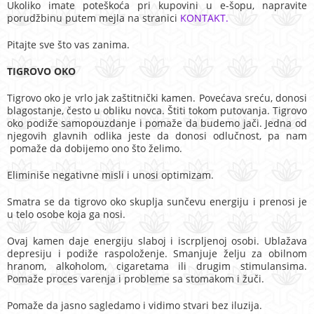
Ukoliko imate poteškoća pri kupovini u e-šopu, napravite
porudžbinu putem mejla na stranici
KONTAKT.
Pitajte sve što vas zanima.
TIGROVO OKO
Tigrovo oko je vrlo jak zaštitnički kamen. Povećava sreću, donosi
blagostanje, često u obliku novca. Štiti tokom putovanja. Tigrovo
oko podiže samopouzdanje i pomaže da budemo jači. Jedna od
njegovih glavnih odlika jeste da donosi odlučnost, pa nam
pomaže da dobijemo ono što želimo.
Eliminiše negativne misli i unosi optimizam.
Smatra se da tigrovo oko skuplja sunčevu energiju i prenosi je
u telo osobe koja ga nosi.
Ovaj kamen daje energiju slaboj i iscrpljenoj osobi. Ublažava
depresiju i podiže raspoloženje. Smanjuje želju za obilnom
hranom, alkoholom, cigaretama ili drugim stimulansima.
Pomaže proces varenja i probleme sa stomakom i žuči.
Pomaže da jasno sagledamo i vidimo stvari bez iluzija.