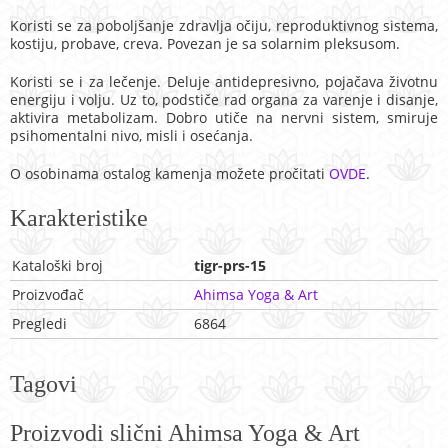
Koristi se za poboljšanje zdravlja očiju, reproduktivnog sistema,
kostiju, probave, creva. Povezan je sa solarnim pleksusom.
Koristi se i za lečenje. Deluje antidepresivno, pojačava životnu
energiju i volju. Uz to, podstiče rad organa za varenje i disanje,
aktivira metabolizam. Dobro utiče na nervni sistem, smiruje
psihomentalni nivo, misli i osećanja.
O osobinama ostalog kamenja možete pročitati
OVDE
.
Karakteristike
Kataloški broj
tigr-prs-15
Proizvođač
Ahimsa Yoga & Art
Pregledi
6864
Tagovi
Proizvodi slični Ahimsa Yoga & Art