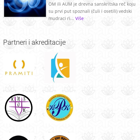
OM ili AUM je drevna sanskritska reč koju
su prvi put spoznali (čuli i osetili) vedski
mudraci ri...
Više
Partneri
i akreditacije