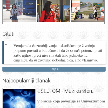
Citati
Verujem da će zarobljavanje i iskorišćavanje životinja
potpuno prestati u budućnosti i da će se naši potomci pitati
zašto njihovi preci nisu shvatali tako jednostavnu
činjenicu, da su životinje slobodna bića, a ne vlasništvo.
Dalje
Najpopularniji
članak
ESEJ: OM - Muzika sfera
Vibracija koja povezuje sa Univerzumom