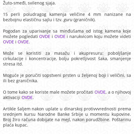
Žuto-smeđi, svilenog sjaja.
15 perli poludragog kamenja veličine 4 mm nanizane na
bezbojnu elastičnu sajlu i tzv.
guru
(graničnik).
Pogodan za uparivanje sa minđušama od istog kamena koje
možete pogledati
OVDE
i
OVDE
i narukvicom koju možete videti
OVDE
i
OVDE
.
Može se koristiti za masažu i akupresuru: poboljšanje
cirkulacije i koncentracije, bolju pokretljivost šaka, smanjenje
stresa itd.
Moguće je poručiti sopstveni prsten u željenoj boji i veličini, sa
ili bez graničnika.
O tome kako se koriste male možete pročitati
OVDE
, a o njihovoj
aktivaciji
OVDE
.
Artikle šaljem nakon uplate u dinarskoj protivvvrednosti prema
srednjem kursu Narodne Banke Srbije u momentu kupovine.
Broj žiro računa dobijate na mejl, nakon porudžbine. Poštarinu
plaća kupac.