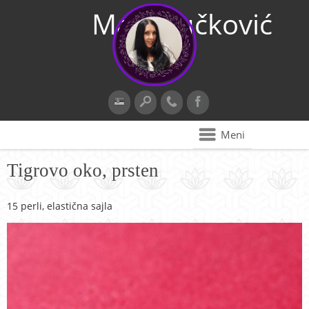
Maja Vučković
Meni
Tigrovo oko, prsten
15 perli, elastična sajla