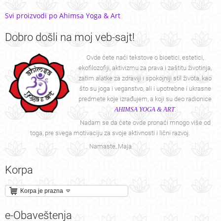
Svi proizvodi po Ahimsa Yoga & Art
Dobro
došli na moj veb-sajt!
Ovde ćete naći tekstove o bioetici, estetici,
ekofilozofiji, aktivizmu za prava i zaštitu životinja,
zatim alatke za zdraviji i spokojniji stil života, kao
što su joga i veganstvo, ali i upotrebne i ukrasne
predmete koje izrađujem, a koji su deo radionice
AHIMSA YOGA & ART
.
Nadam se da ćete ovde pronaći mnogo više od
toga, pre svega motivaciju za svoje aktivnosti i lični razvoj.
Namaste, Maja
Korpa
Korpa je prazna
e-Obaveštenja