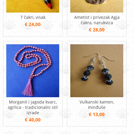
7 čakri, visak
Ametist i privezak Agja
čakra, narukvica
€ 24,00
€ 28,00
Morganit i jagoda kvarc,
Vulkanski kamen,
ogrlica - tradicionalni stil
minđuše
izrade
€ 13,00
€ 40,00