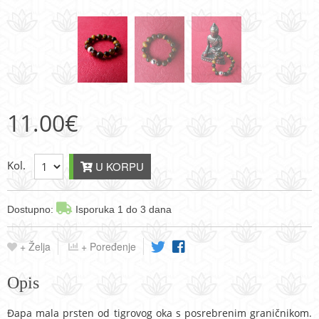
11.00
€
Kol.
U KORPU
Dostupno:
Isporuka 1 do 3 dana
+ Želja
+ Poređenje
Opis
Đapa mala prsten od tigrovog oka s posrebrenim graničnikom.