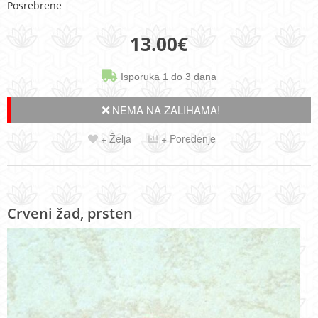
Posrebrene
13.00
€
Isporuka 1 do 3 dana
NEMA NA ZALIHAMA!
+ Želja
+ Poređenje
Crveni žad, prsten