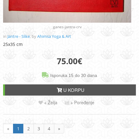
ganes-jantra-crv
in
Jantre - Slike
, by
Ahimsa Yoga & Art
25x35 cm
75.00
€
Isporuka 15 do 30 dana
U KORPU
+ Želja
+ Poređenje
«
1
2
3
4
»