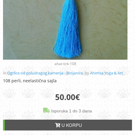
ahat-tirk-108
in
Ogrlice od poludragog kamenja - Brojanice
, by
Ahimsa Yoga & Art
108 perli, neelastična sajla
50.00
€
Isporuka 1 do 3 dana
U KORPU