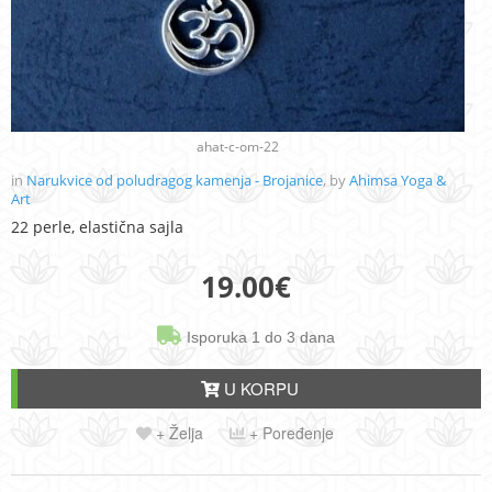
ahat-c-om-22
in
Narukvice od poludragog kamenja - Brojanice
, by
Ahimsa Yoga &
Art
22 perle, elastična sajla
19.00
€
Isporuka 1 do 3 dana
U KORPU
+ Želja
+ Poređenje