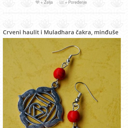
+ Želja
+ Poređenje
Crveni haulit i Muladhara čakra, minđuše