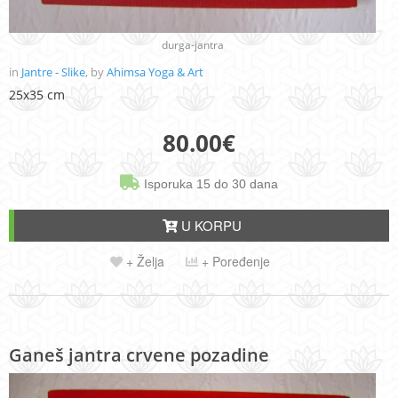
durga-jantra
in
Jantre - Slike
, by
Ahimsa Yoga & Art
25x35 cm
80.00
€
Isporuka 15 do 30 dana
U KORPU
+ Želja
+ Poređenje
Ganeš jantra crvene pozadine