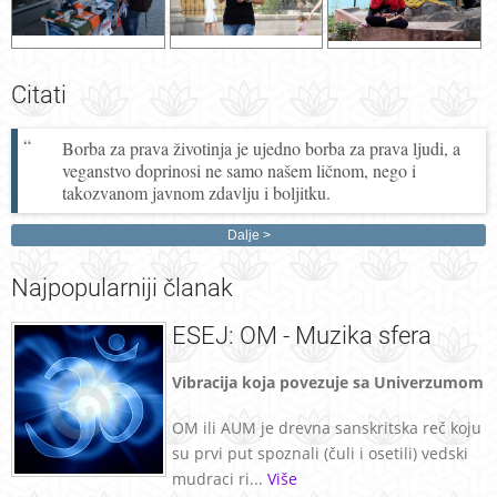
Citati
Borba za prava životinja je ujedno borba za prava ljudi, a
veganstvo doprinosi ne samo našem ličnom, nego i
takozvanom javnom zdavlju i boljitku.
Dalje
Najpopularniji
članak
ESEJ: OM - Muzika sfera
Vibracija koja povezuje sa Univerzumom
OM ili AUM je drevna sanskritska reč koju
su prvi put spoznali (čuli i osetili) vedski
mudraci ri...
Više