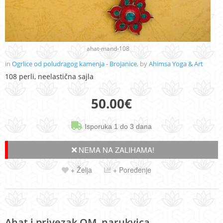
ahat-mand-108
in
Ogrlice od poludragog kamenja - Brojanice
, by
Ahimsa Yoga & Art
108 perli, neelastična sajla
50.00
€
Isporuka 1 do 3 dana
NEMA NA ZALIHAMA!
+ Želja
+ Poređenje
Ahat i privezak OM, narukvica