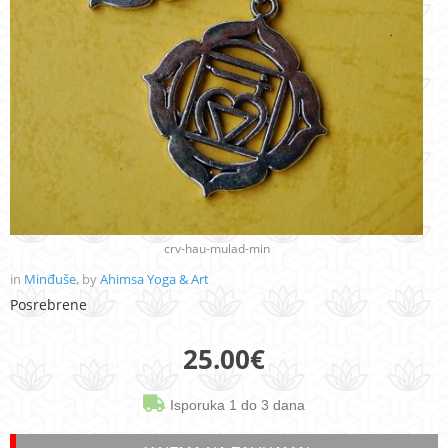
crv-hau-mulad-min
in
Minđuše
, by
Ahimsa Yoga & Art
Posrebrene
25.00
€
Isporuka 1 do 3 dana