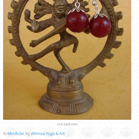
crv-zad-min
in
Minđuše
, by
Ahimsa Yoga & Art