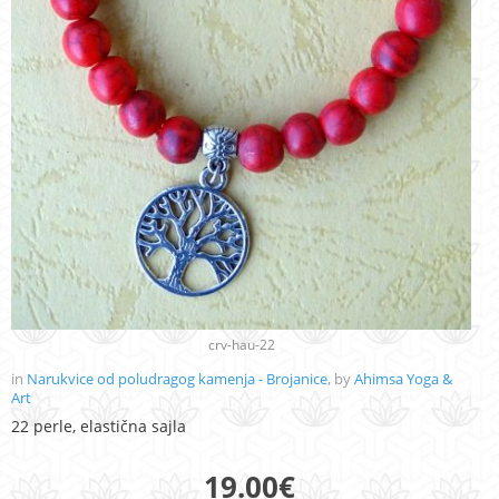
crv-hau-22
in
Narukvice od poludragog kamenja - Brojanice
, by
Ahimsa Yoga &
Art
22 perle, elastična sajla
19.00
€