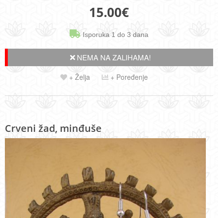
15.00
€
Isporuka 1 do 3 dana
NEMA NA ZALIHAMA!
+ Želja
+ Poređenje
Crveni žad, minđuše