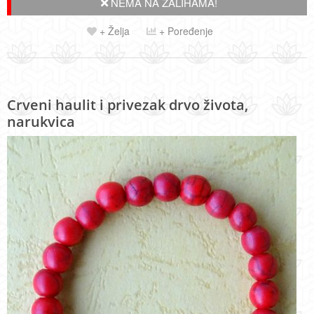
NEMA NA ZALIHAMA!
+ Želja
+ Poređenje
Crveni haulit i privezak drvo života,
narukvica