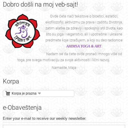
Dobro
došli na moj veb-sajt!
Ovde ćete naći tekstove o bioetici, estetici,
ekofilozofiji, aktivizmu za prava i zaštitu životinja,
zatim alatke za zdraviji i spokojniji stil života, kao
što su joga i veganstvo, ali i upotrebne i ukrasne
predmete koje izrađujem, a koji su deo radionice
AHIMSA YOGA & ART
.
Nadam se da ćete ovde pronaći mnogo više od
toga, pre svega motivaciju za svoje aktivnosti i lični razvoj.
Namaste, Maja
Korpa
Korpa je prazna
e-Obaveštenja
Enter your e-mail to receive our weekly newsletter.