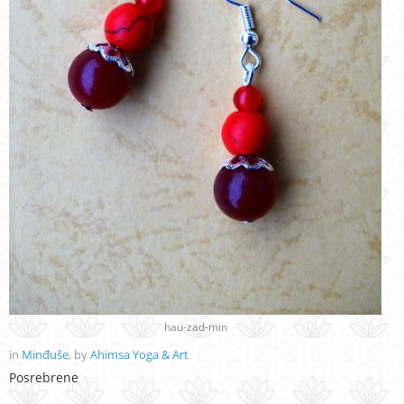
hau-zad-min
in
Minđuše
, by
Ahimsa Yoga & Art
Posrebrene