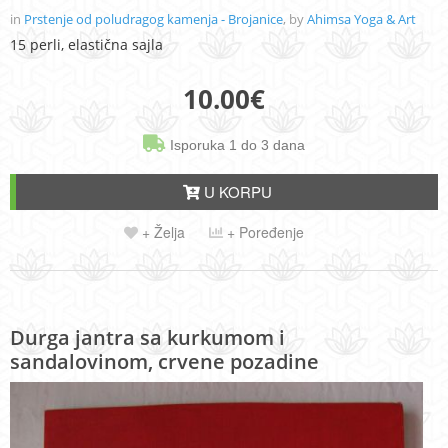
in
Prstenje od poludragog kamenja - Brojanice
, by
Ahimsa Yoga & Art
15 perli, elastična sajla
10.00
€
Isporuka 1 do 3 dana
U KORPU
+ Želja
+ Poređenje
Durga jantra sa kurkumom i
sandalovinom, crvene pozadine