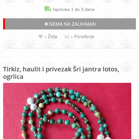
Isporuka 1 do 3 dana
NEMA NA ZALIHAMA!
+ Želja
+ Poređenje
Tirkiz, haulit i privezak Šri jantra lotos,
ogrlica