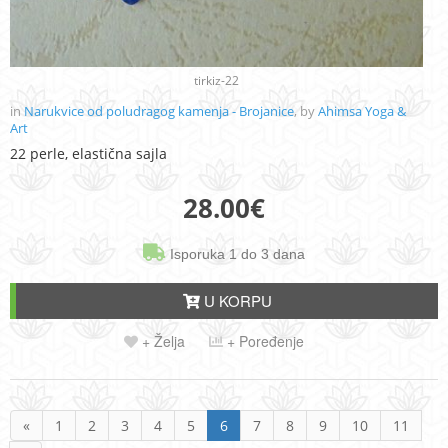
tirkiz-22
in
Narukvice od poludragog kamenja - Brojanice
, by
Ahimsa Yoga &
Art
22 perle, elastična sajla
28.00
€
Isporuka 1 do 3 dana
U KORPU
+ Želja
+ Poređenje
«
1
2
3
4
5
6
7
8
9
10
11