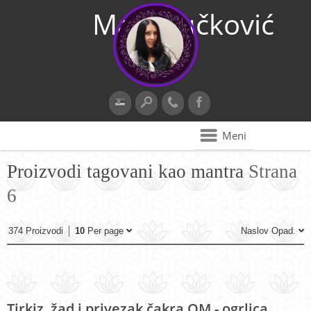
Maja Vučković
Meni
Proizvodi tagovani kao mantra
Strana
6
374 Proizvodi
10
Per page
Naslov Opad.
Tirkiz, žad i privezak čakra OM - ogrlica