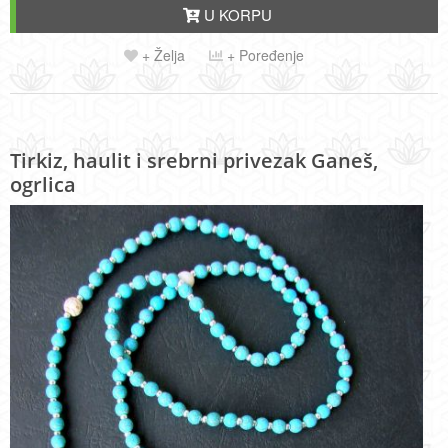
U KORPU
+ Želja
+ Poređenje
Tirkiz, haulit i srebrni privezak Ganeš,
ogrlica