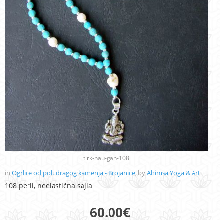
tirk-hau-gan-108
in
Ogrlice od poludragog kamenja - Brojanice
, by
Ahimsa Yoga & Art
108 perli, neelastična sajla
60.00
€