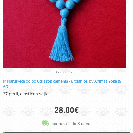
tirk-kic-27
in
Narukvice od poludragog kamenja - Brojanice
, by
Ahimsa Yoga &
Art
27 perli, elastična sajla
28.00
€
Isporuka 1 do 3 dana