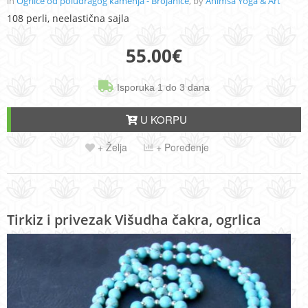
in
Ogrlice od poludragog kamenja - Brojanice
, by
Ahimsa Yoga & Art
108 perli, neelastična sajla
55.00
€
Isporuka 1 do 3 dana
U KORPU
+ Želja
+ Poređenje
Tirkiz i privezak Višudha čakra, ogrlica