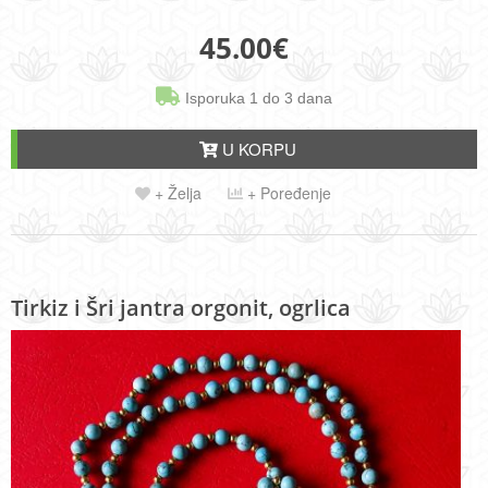
45.00
€
Isporuka 1 do 3 dana
U KORPU
+ Želja
+ Poređenje
Tirkiz i Šri jantra orgonit, ogrlica