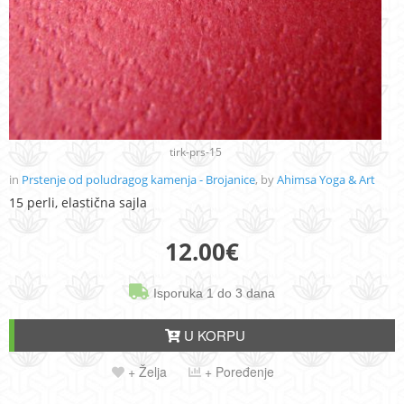
tirk-prs-15
in
Prstenje od poludragog kamenja - Brojanice
, by
Ahimsa Yoga & Art
15 perli, elastična sajla
12.00
€
Isporuka 1 do 3 dana
U KORPU
+ Želja
+ Poređenje