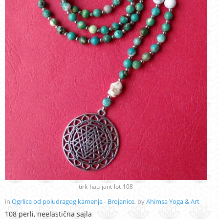
tirk-hau-jant-lot-108
in
Ogrlice od poludragog kamenja - Brojanice
, by
Ahimsa Yoga & Art
108 perli, neelastična sajla