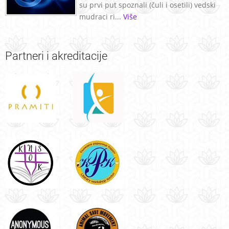
su prvi put spoznali (čuli i osetili) vedski
mudraci ri...
Više
Partneri
i akreditacije