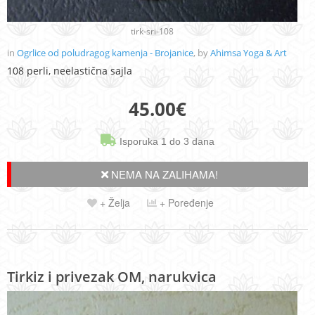
tirk-sri-108
in
Ogrlice od poludragog kamenja - Brojanice
, by
Ahimsa Yoga & Art
108 perli, neelastična sajla
45.00
€
Isporuka 1 do 3 dana
NEMA NA ZALIHAMA!
+ Želja
+ Poređenje
Tirkiz i privezak OM, narukvica