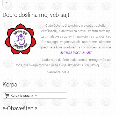
»
Dobro
došli na moj veb-sajt!
Ovde ćete naći tekstove o bioetici, estetici,
ekofilozofiji, aktivizmu za prava i zaštitu životinja,
zatim alatke za zdraviji i spokojniji stil života, kao
što su joga i veganstvo, ali i upotrebne i ukrasne
predmete koje izrađujem, a koji su deo radionice
AHIMSA YOGA & ART
.
Nadam se da ćete ovde pronaći mnogo više od
toga, pre svega motivaciju za svoje aktivnosti i lični razvoj.
Namaste, Maja
Korpa
Korpa je prazna
e-Obaveštenja