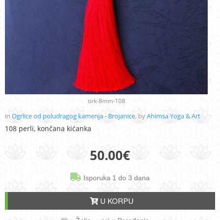
tirk-8mm-108
in
Ogrlice od poludragog kamenja - Brojanice
, by
Ahimsa Yoga & Art
108 perli, končana kićanka
50.00
€
Isporuka 1 do 3 dana
U KORPU