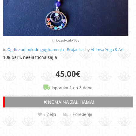
tirk-zad-cak-108
in
Ogrlice od poludragog kamenja - Brojanice
, by
Ahimsa Yoga & Art
108 perli, neelastična sajla
45.00
€
Isporuka 1 do 3 dana
NEMA NA ZALIHAMA!
+ Želja
+ Poređenje