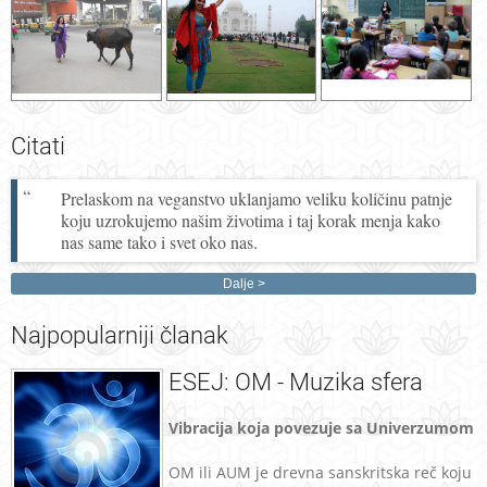
Citati
Prelaskom na veganstvo uklanjamo veliku količinu patnje
koju uzrokujemo našim životima i taj korak menja kako
nas same tako i svet oko nas.
Dalje
Najpopularniji
članak
ESEJ: OM - Muzika sfera
Vibracija koja povezuje sa Univerzumom
OM ili AUM je drevna sanskritska reč koju