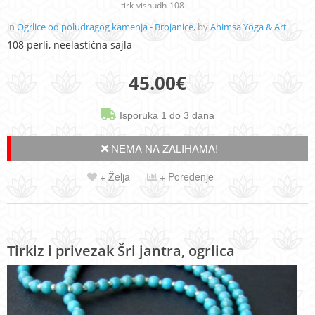
tirk-vishudh-108
in
Ogrlice od poludragog kamenja - Brojanice
, by
Ahimsa Yoga & Art
108 perli, neelastična sajla
45.00
€
Isporuka 1 do 3 dana
NEMA NA ZALIHAMA!
+ Želja
+ Poređenje
Tirkiz i privezak Šri jantra, ogrlica